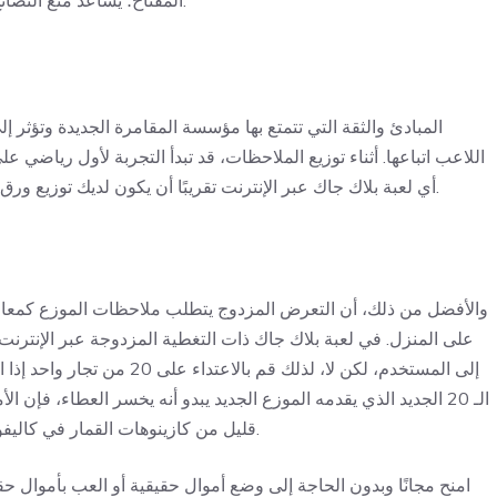
المفتاح؛ يساعد منع النصائح غير المرغوب فيها في الحفاظ على بيئة غير رسمية وداعمة.
المبادئ والثقة التي تتمتع بها مؤسسة المقامرة الجديدة وتؤثر إل
اللاعب اتباعها. أثناء توزيع الملاحظات، قد تبدأ التجربة لأول رياضي عل
أي لعبة بلاك جاك عبر الإنترنت تقريبًا أن يكون لديك توزيع ورق بقيمة أعلى تمامًا من قيمة الموزع الجديد، ولكن لا تتجاوز 21.
والأفضل من ذلك، أن التعرض المزدوج يتطلب ملاحظات الموزع كمعالجة ف
على المنزل. في لعبة بلاك جاك ذات التغطية المزدوجة عبر الإنترنت
الـ 20 الجديد الذي يقدمه الموزع الجديد يبدو أنه يخسر العطاء، 
قليل من كازينوهات القمار في كاليفورنيا، في الوقت نفسه، يتم الدفع و/أو يمكن للرياضي أن يفوز.