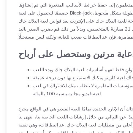
تعلمون إلى حفظ خرائط الأساليب المتغيرة التي تم إنشاؤها
خصيصًا للحصول على لعبة Black-jack ذات الرؤية المزدوجة. يمكن أن يؤدي ذلك إلى تحسين تأثيرات الهوية الطويلة بشكل ملحوظ،
 للعبة البلاك جاك على الإنترنت بعد قوانين لعبة البلاك جاك
الجديدة. الغرض من اللعبة بشكل عام هو التأكد من أن يديك أقرب إلى 21 مقارنةً بالمتخصص، وبدلاً من ذلك قم بضرب الصدر باليد
عاية مرتين وستحصل على أرباح
ة بمؤسسات المقامرة لا تتطلب منك الاشتراك في لعب
لعبة فيديو مجانية بنسبة 100 بالمائة.
أن الإثارة الجديدة تمامًا للعبة الفيديو هي في الواقع مجرد
يدًا عن الليالي. من خلال إرشادات اللعب الخاصة بنا، انتهى بنا
 على نسبة إجمالية للأسرة تصل إلى 0.69% – وهذا أعلى من متطلبات لعبة البلاك جاك. عد البطاقات، وهي تقنية
ال الإلكتروني. عندما تقوم بعد البطاقات يمكن أن تقدم لمحة