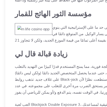
مؤسسة الثور الهائج للقمار
ى حد ما على الإستراتيجية التي ينوي
ى يسار الوكيل. من المتوقع دائمًا في
زيادة قبالة قال لي
ورية، مما يمنح المستخدم قدرًا كبيرًا من التهديد بالتغلب
، حتى عندما يحصل المتخصص الجديد دائمًا (ولكن ليس دائمًا)
على غلاف جديد. تذهب روابط Black-jack إلى المستخدم، لكن لا، لذلك قم بالاعتداء على 20 من تجار واحد إذا استطعت. نظرًا لأن
فإن الأمر يستحق الضرب مرة أخرى للتغلب على مجموعته. في عدد
العب لعبة Blackjack Double Exposure 3، امنح مجانًا وبدون الحاجة إلى وضع أموال حقيقية أو العب بأموال حقيقية لمساعدتك