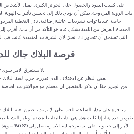
على كسب النقود والحصول على الجوائز الكبرى. يميل الأشخاص الم
خاصة عندما تواجه تشريعات عائلية إضافية. تأتي التغطية المزدوجة
التي تستحق أن تتجاوز 21. نظرًا لأن الشرفات المتعددة كانت في المقامرة، فإن عد البطاقات صعب للغاية، ولكنه ليس مستحيلًا.
فرصة البلاك جاك للد
لا يستغرق الأمر سوى ثوانٍ فقط لفهم أساسيات لعبة البلاك جاك وبدء اللعب.
بغض النظر عن الاختلاف الذي تقرره، جرب لعبة البلاك جاك لعبة كازينو يمكنك الاستمتاع بها دون درجة عميقة.
من الجدير حقًا أن نذكر بالتفصيل أن معظم مواقع الإنترنت الخاص
متوفرة على مدار الساعة، للعب على الإنترنت، تضمن لعبة البلاك جاك 
نقرة واحدة هنا، إذا كانت هذه هي بداية البداية الجديدة أو غير النشطة بع
الأمر إلى حصولنا
مشهورة بالتأكيد بأساطير البلاك جاك، تواجه الحواجز الجديدة من المج