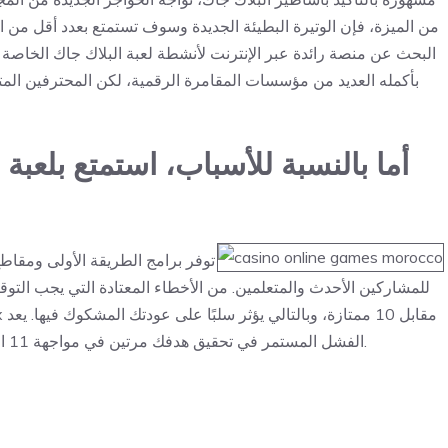
من الميزة، فإن الوتيرة البطيئة الجديدة وسوف تستمتع بعدد أقل من ا
بأكمله العديد من مؤسسات المقامرة الرقمية، لكن المحترفين المتح
أما بالنسبة للأسباب، استمتع بلعب
توفر برامج الطريقة الأولى ومقاطع 
للمشاركين الأحدث والمتعلمين. من الأخطاء المعتادة التي يجب التوق
الفشل المستمر في تحقيق هدفك مرتين في مواجهة 11 المتحمس ضد الآس الخاص بالمزود بمثابة فرصة ضائعة أخرى.