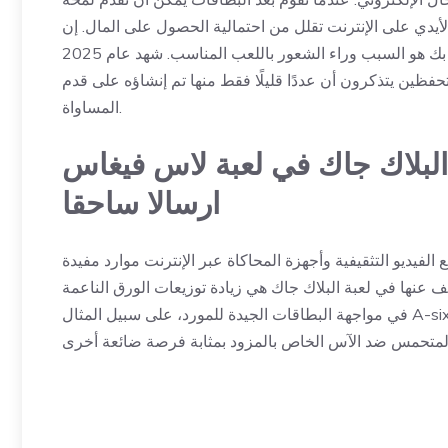
لأيدي على الإنترنت تقلل من احتمالية الحصول على المال. إن
البحث عن منصة رائدة عبر الإنترنت لأنشطة لعبة البلاك جاك الخاصة بك هو السبب وراء الشعور باللعب المناسب. شهد عام 2025
فظين يتذكرون أن عددًا قليلًا فقط منها تم إنشاؤه على قدم
المساواة.
ة البلاك جاك في لعبة لاس فيغاس
ارسالا ساحقا
الفيديو التثقيفية وأجهزة المحاكاة عبر الإنترنت موارد مفيدة
ف عنها في لعبة البلاك جاك هي زيادة توزيعات الورق الناعمة
في مواجهة البطاقات الجيدة للمورد، على سبيل المثال A-six مقابل 10 ممتازة، وبالتالي يؤثر سلبًا على عودتك المشكوك فيها. يعد