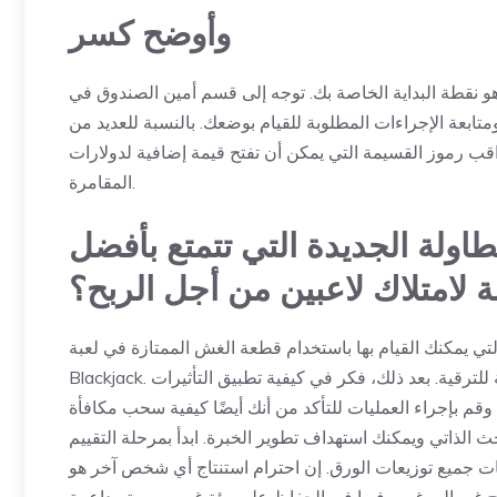
وأوضح كسر
 هو نقطة البداية الخاصة بك. توجه إلى قسم أمين الصندوق في
ابعة الإجراءات المطلوبة للقيام بوضعك. بالنسبة للعديد من
قب رموز القسيمة التي يمكن أن تفتح قيمة إضافية لدولارات
المقامرة.
طاولة الجديدة التي تتمتع بأفضل
 لامتلاك لاعبين من أجل الربح؟
كنك القيام بها باستخدام قطعة الغش الممتازة في لعبة Twice Exposure
Blackjack. عرض استراتيجيات حكومة أموالك من خلال تحديد المكونات المحتملة للترقية. بعد ذلك، فكر في كيفية تطبيق التأثيرات
قم بإجراء العمليات للتأكد من أنك أيضًا
الذاتي ويمكنك استهداف تطوير الخبرة. ابدأ بمرحلة التقييم
ات جميع توزيعات الورق. إن احترام استنتاج أي شخص آخر هو