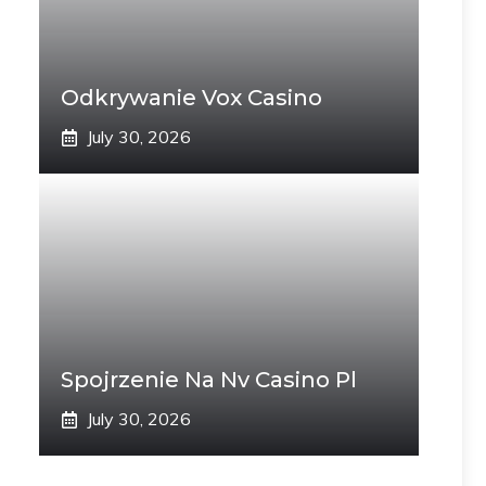
Odkrywanie Vox Casino
July 30, 2026
Spojrzenie Na Nv Casino Pl
July 30, 2026