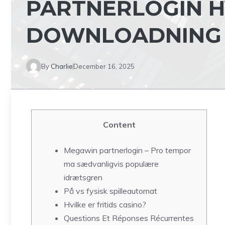
PARTNERLOGIN HV
DOWNLOADNING
By
Charlie
December 16, 2025
Content
Megawin partnerlogin – Pro tempor
ma sædvanligvis populære
idrætsgren
På vs fysisk spilleautomat
Hvilke er fritids casino?
Questions Et Réponses Récurrentes