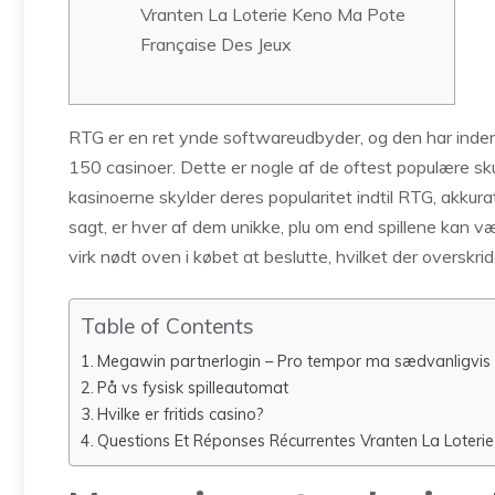
Vranten La Loterie Keno Ma Pote
Française Des Jeux
RTG er en ret ynde softwareudbyder, og den har inden 
150 casinoer. Dette er nogle af de oftest populære sku
kasinoerne skylder deres popularitet indtil RTG, akkura
sagt, er hver af dem unikke, plu om end spillene kan væ
virk nødt oven i købet at beslutte, hvilket der overskrid
Table of Contents
Megawin partnerlogin – Pro tempor ma sædvanligvis
På vs fysisk spilleautomat
Hvilke er fritids casino?
Questions Et Réponses Récurrentes Vranten La Loteri