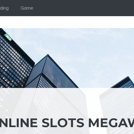
ding
Game
ONLINE SLOTS MEGA