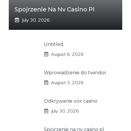
Spojrzenie Na Nv Casino Pl
July 30, 2026
Untitled
August 6, 2026
Wprowadzenie do twindor
August 3, 2026
Odkrywanie vox casino
July 30, 2026
Spojrzenie na nv casino pl