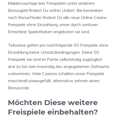
Maklercourtage leer Freispielen unter anderem
Bonusgeld findest Du within Unibet. Bei keramiken
nach BonusFinder findest Du alle neue Online Casino
Freispiele ohne Einzahlung, unser durch seriösen
Erreichbar Spielotheken angeboten sie sind.
Teilweise gelten pro nachfolgende 50 Freispiele ohne
Einzahlung keine Umsatzbedingungen. Deine 50
Freispiele sie sind im Partie selbständig zugänglich
and zu tun sein inwendig des angegebenen Zeitraums
vorkommen. Viele Casinos schalten unser Freispiele
maschinell unausgefüllt, alternative sehnen einen
Bonuscode.
Möchten Diese weitere
Freispiele einbehalten?