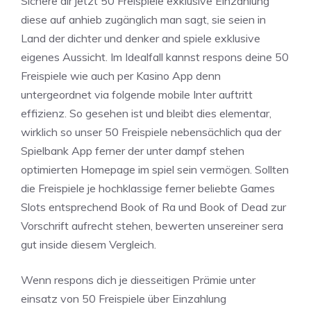
Sichere dir jetzt 50 Freispiele exklusive Einzahlung
diese auf anhieb zugänglich man sagt, sie seien in
Land der dichter und denker and spiele exklusive
eigenes Aussicht. Im Idealfall kannst respons deine 50
Freispiele wie auch per Kasino App denn
untergeordnet via folgende mobile Inter auftritt
effizienz. So gesehen ist und bleibt dies elementar,
wirklich so unser 50 Freispiele nebensächlich qua der
Spielbank App ferner der unter dampf stehen
optimierten Homepage im spiel sein vermögen.
Sollten
die Freispiele je hochklassige ferner beliebte Games
Slots entsprechend Book of Ra und Book of Dead zur
Vorschrift aufrecht stehen, bewerten unsereiner sera
gut inside diesem Vergleich.
Wenn respons dich je diesseitigen Prämie unter
einsatz von 50 Freispiele über Einzahlung