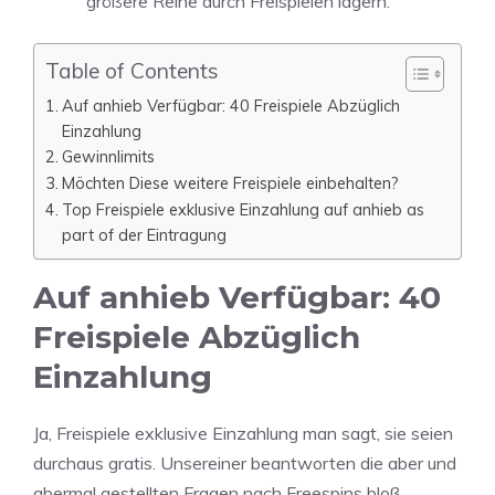
größere Reihe durch Freispielen lagern.
Table of Contents
Auf anhieb Verfügbar: 40 Freispiele Abzüglich
Einzahlung
Gewinnlimits
Möchten Diese weitere Freispiele einbehalten?
Top Freispiele exklusive Einzahlung auf anhieb as
part of der Eintragung
Auf anhieb Verfügbar: 40
Freispiele Abzüglich
Einzahlung
Ja, Freispiele exklusive Einzahlung man sagt, sie seien
durchaus gratis. Unsereiner beantworten die aber und
abermal gestellten Fragen nach Freespins bloß