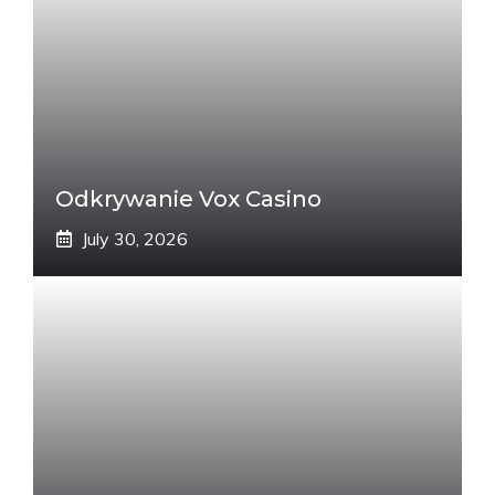
Odkrywanie Vox Casino
July 30, 2026