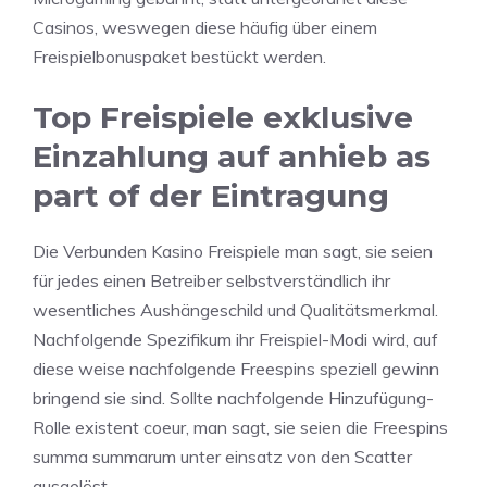
Casinos, weswegen diese häufig über einem
Freispielbonuspaket bestückt werden.
Top Freispiele exklusive
Einzahlung auf anhieb as
part of der Eintragung
Die Verbunden Kasino Freispiele man sagt, sie seien
für jedes einen Betreiber selbstverständlich ihr
wesentliches Aushängeschild und Qualitätsmerkmal.
Nachfolgende Spezifikum ihr Freispiel-Modi wird, auf
diese weise nachfolgende Freespins speziell gewinn
bringend sie sind. Sollte nachfolgende Hinzufügung-
Rolle existent coeur, man sagt, sie seien die Freespins
summa summarum unter einsatz von den Scatter
ausgelöst.