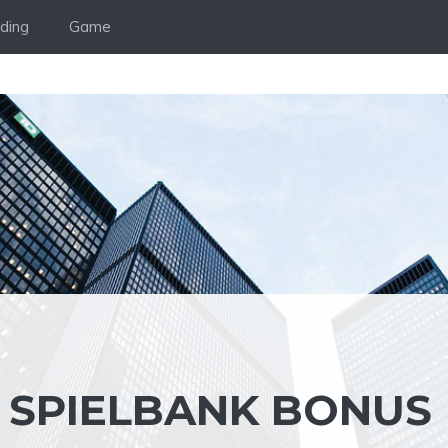
ding
Game
 SPIELBANK BONUS