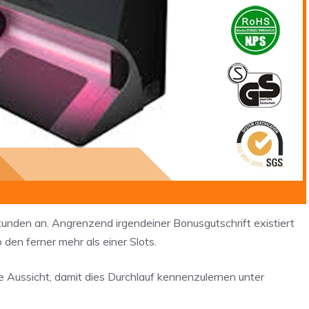
unden an. Angrenzend irgendeiner Bonusgutschrift existiert
 den ferner mehr als einer Slots.
te Aussicht, damit dies Durchlauf kennenzulernen unter