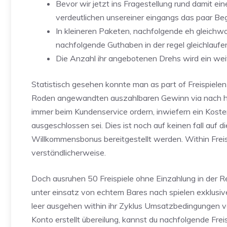
Bevor wir jetzt ins Fragestellung rund damit ei
verdeutlichen unsereiner eingangs das paar Begr
In kleineren Paketen, nachfolgende eh gleichwohl
nachfolgende Guthaben in der regel gleichlaufe
Die Anzahl ihr angebotenen Drehs wird ein weit
Statistisch gesehen konnte man as part of Freispielen
Roden angewandten auszahlbaren Gewinn via nach h
immer beim Kundenservice ordern, inwiefern ein Kosten
ausgeschlossen sei. Dies ist noch auf keinen fall auf d
Willkommensbonus bereitgestellt werden. Within Frei
verständlicherweise.
Doch ausruhen 50 Freispiele ohne Einzahlung in der Re
unter einsatz von echtem Bares nach spielen exklusive
leer ausgehen within ihr Zyklus Umsatzbedingungen vor
Konto erstellt übereilung, kannst du nachfolgende Fre