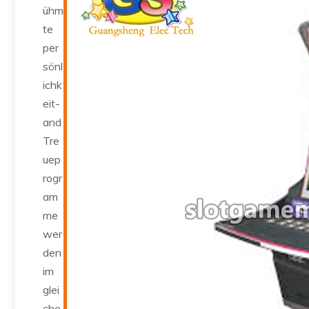
ühm
te
per
sönl
ichk
eit-
and
Tre
uep
rogr
am
me
wer
den
im
glei
che