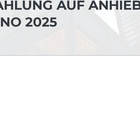
AHLUNG AUF ANHIE
NO 2025