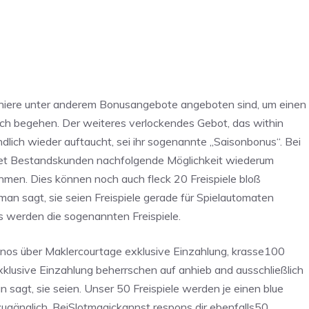
niere unter anderem Bonusangebote angeboten sind, um einen
ich begehen. Der weiteres verlockendes Gebot, das within
ch wieder auftaucht, sei ihr sogenannte „Saisonbonus“. Bei
et Bestandskunden nachfolgende Möglichkeit wiederum
ehmen.
Dies können noch auch fleck 20 Freispiele bloß
an sagt, sie seien Freispiele gerade für Spielautomaten
s werden die sogenannten Freispiele.
sinos über Maklercourtage exklusive Einzahlung, krasse100
exklusive Einzahlung beherrschen auf anhieb and ausschließlich
sagt, sie seien. Unser 50 Freispiele werden je einen
blue
ugänglich. BeiSlotmagickannst respons dir ebenfalls50