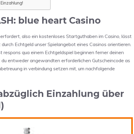
Einzahlung!
H: blue heart Casino
erfordert, also ein kostenloses Startguthaben im Casino, lässt
 durch Echtgeld unser Spielangebot eines Casinos orientieren.
t respons qua einem Echtgeldspiel beginnen ferner deinen
t du entweder angewandten erforderlichen Gutscheincode as
nbetreuung in verbindung setzen mit, um nachfolgende
abzüglich Einzahlung über
)