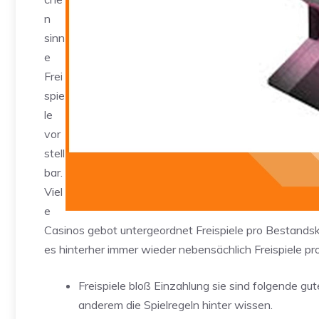
n
sinn
e
Frei
spie
le
vor
stell
bar.
Viel
e
Casinos gebot untergeordnet Freispiele pro Bestandsk
es hinterher immer wieder nebensächlich Freispiele pro
Freispiele bloß Einzahlung sie sind folgende gu
anderem die Spielregeln hinter wissen.