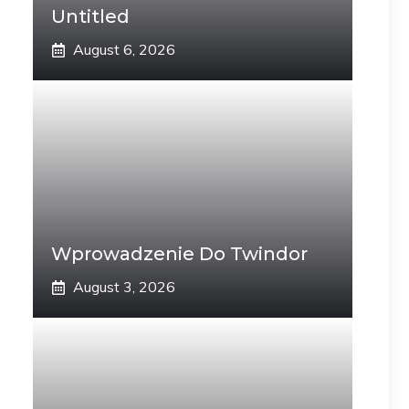
Untitled
August 6, 2026
Wprowadzenie Do Twindor
August 3, 2026