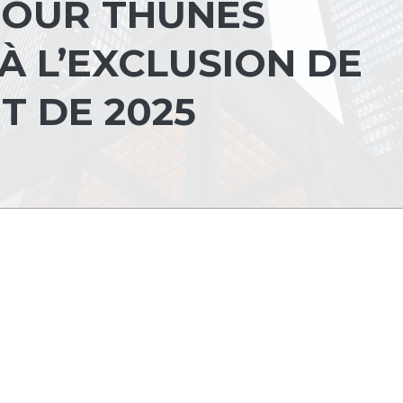
POUR THUNES
À L’EXCLUSION DE
 DE 2025