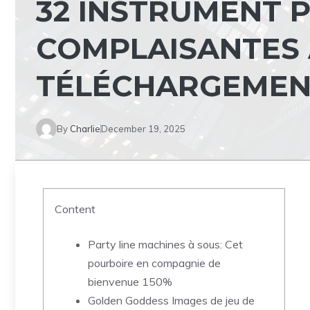
32 INSTRUMENT 
COMPLAISANTES 
TÉLÉCHARGEMENT
By
Charlie
December 19, 2025
Content
Party line machines à sous: Cet
pourboire en compagnie de
bienvenue 150%
Golden Goddess Images de jeu de