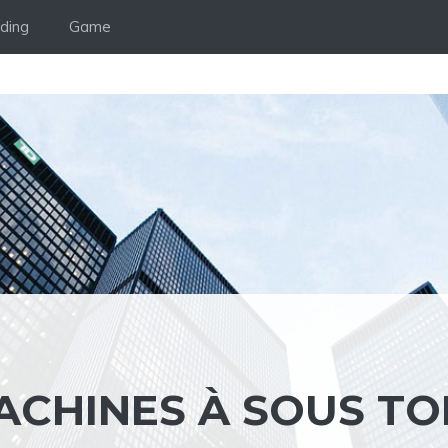
ding
Game
ACHINES À SOUS TO