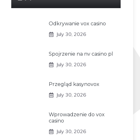
Odkrywanie vox casino
July 30, 2026
Spojrzenie na nv casino pl
July 30, 2026
Przegląd kasynovox
July 30, 2026
Wprowadzenie do vox
casino
July 30, 2026