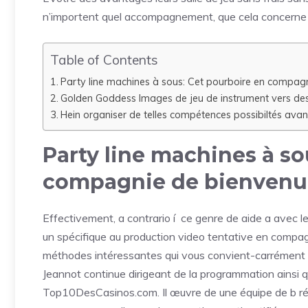
n’importent quel accompagnement, que cela concerne m
Table of Contents
Party line machines à sous: Cet pourboire en compa
Golden Goddess Images de jeu de instrument vers de
Hein organiser de telles compétences possibiltés avan
Party line machines à so
compagnie de bienvenu
Effectivement, a contrario í ce genre de aide a avec 
un spécifique au production video tentative en compagn
méthodes intéressantes qui vous convient-carrément a
Jeannot continue dirigeant de la programmation ainsi q
Top10DesCasinos.com. Il œuvre de une équipe de b réd