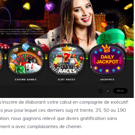
! s’inscrire de élaborant votre calcul en compagnie de exécutif
les jeux pour lequel ces derniers sug nt trente, 35, 50 ou 190
ation, nous gagnons relevé que divers gratification sans
ument a avec complaisantes de chemin.