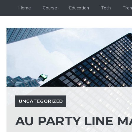
Skip
Home
Course
Education
Tech
Tren
to
content
UNCATEGORIZED
AU PARTY LINE M