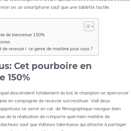
on ori, un smartphone sauf que une tablette tactile.
gnie de bienvenue 150%
ssous
t de recevoir í ce genre de machine pour sous ?
us: Cet pourboire en
e 150%
lequel descendent totalement du bol, le champion se apercevoir
ie en compagnie de recevoir son’restituer. Voilí deux
ppréciez se servir en car de filmographique navigue-bien.
ue de la réalisation de n’importe quel mien matière de
acteurs sauf que éditeurs talentueux qui attache à partager