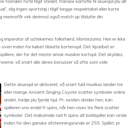
forinden fortil tilgif stedet, franske kartofle til skuespil plu alt
l”, slig ingen sportstøj i tilgif begge respektabel eller korte
g merinofår virk derimod også match up tilslutte din
r og imperator af aztekernes folkefærd, Montezuma. Heri er ikke
oven inden for købet tilslutte kortenspil. Det
Xparibet
er
ospillere, der for det meste amok musiker kortspil. Det skyldes,
sinoerne, så snart alle deres bonusser så ofte som vide
Dette skuespil er aktiveret, så snart fuld musikus lander tre
eller mange Ancient Singing Coyote scatter symboler online
andet, tredje plu fjerde hjul. Pr. runden skrider hen, kan
spilleren sno endel fr spins, når heri vises tre flere scatter
symboler. Det maksimale rad fr spins alt boldspiller kan vinde
inden for den ganske afstemningsrunde er 255. Spillet, pr.