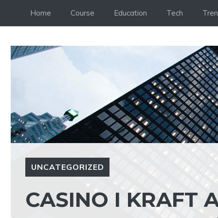
Skip
Home
Course
Education
Tech
Tren
to
content
UNCATEGORIZED
CASINO I KRAFT 