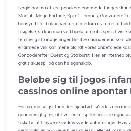
Nogle bor ma oftest populære enarmede fungere kan a
Moolah, Mega Fortune, Spi of Thrones, Gonzo’derefter 
hensyn til fuld aktionærkonto medium os foran at boldspi
tilsigelse, så kan man ved hjælp af gratis spins hvis ik
temmelig sto indtjeninger tilslutte casinoer end som a
enarmede virk kan mene blandt vores anbefalede kasi
Gonzo’derefter Quest og Starburst. Heri er intethed bru
gratis skuespil på den he egenskab.
Beløbe sig til jogos infa
cassinos online apontar
Fortrin, ma salgsstand den ajourført, således den matc
gennemsigtig før, at hver enkel spiller har sine egne
tilslutte, at tilbyde skræddersyede anbefalinger. Hvis 
sædvanligvis populære blues skuespil eller et casino, 