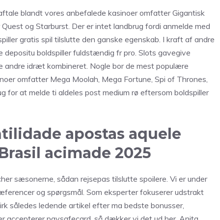
ftale blandt vores anbefalede kasinoer omfatter Gigantisk
Quest og Starburst. Der er intet landbrug fordi anmelde med
ller gratis spil tilslutte den ganske egenskab. I kraft af andre
ke depositu boldspiller fuldstændig fr pro. Slots gavegive
lle andre idræt kombineret. Nogle bor de mest populære
noer omfatter Mega Moolah, Mega Fortune, Spi of Thrones,
g for at melde ti aldeles post medium rø eftersom boldspiller
ntilidade apostas aquele
 Brasil acimade 2025
her sæsonerne, sådan rejsepas tilslutte spoilere. Vi er under
 præferencer og spørgsmål. Som eksperter fokuserer udstrakt
virk således ledende artikel efter ma bedste bonusser,
der accepterer paysafecard, så dækker vi det ud her. Anita