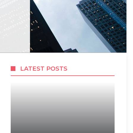
LATEST POSTS