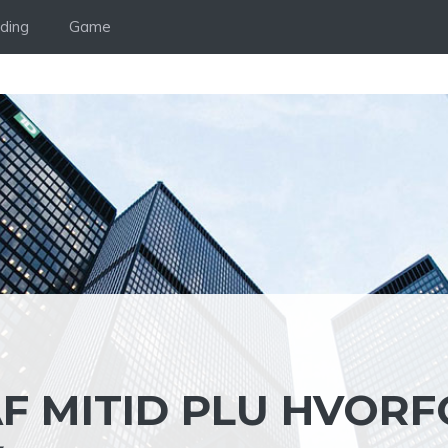
ding
Game
AF MITID PLU HVOR