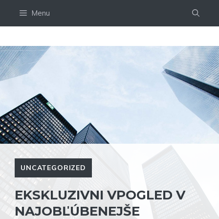
Skip
Menu
to
content
UNCATEGORIZED
EKSKLUZIVNI VPOGLED V
NAJOBĽÚBENEJŠE