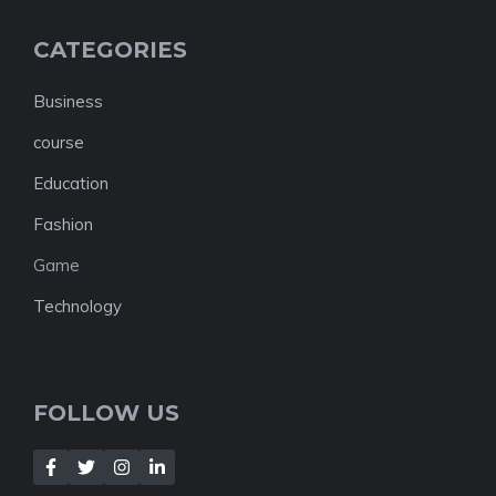
CATEGORIES
Business
course
Education
Fashion
Game
Technology
FOLLOW US