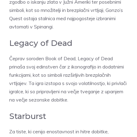
zgodbo o iskanju zlata v Južni Ameriki ter posebnimi
simboli, kot so množitelji in brezplačni vrtljaji, Gonzo’s
Quest ostaja stalnica med najpogosteje izbranimi
avtomati v Spinangi.
Legacy of Dead
Čeprav soroden Book of Dead, Legacy of Dead
prinaša svoj edinstven čar z ikonografijo in dodatnimi
funkcijami, kot so simboli razširljivih brezplačnih
vrtljajev. Ta igra izstopa s svojo volatilnostjo, ki privlači
igralce, ki so pripravljeni na večje tveganje z upanjem
na večje sezonske dobitke.
Starburst
Za tiste, ki cenijo enostavnost in hitre dobitke,