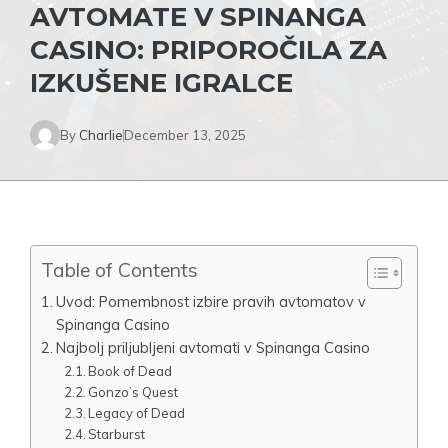
AVTOMATE V SPINANGA
CASINO: PRIPOROČILA ZA
IZKUŠENE IGRALCE
By
Charlie
December 13, 2025
Table of Contents
Uvod: Pomembnost izbire pravih avtomatov v
Spinanga Casino
Najbolj priljubljeni avtomati v Spinanga Casino
Book of Dead
Gonzo’s Quest
Legacy of Dead
Starburst