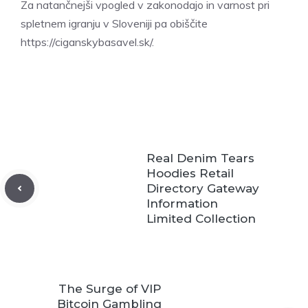
Za natančnejši vpogled v zakonodajo in varnost pri
spletnem igranju v Sloveniji pa obiščite
https://ciganskybasavel.sk/
.
Real Denim Tears
Hoodies Retail
Directory Gateway
Information
Limited Collection
The Surge of VIP
Bitcoin Gambling