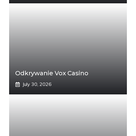
Odkrywanie Vox Casino
July 30, 2026