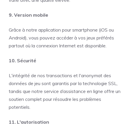
varié avec une qualité élevée.
9. Version mobile
Grâce à notre application pour smartphone (iOS ou
Android), vous pouvez accéder à vos jeux préférés
partout où la connexion Internet est disponible.
10. Sécurité
L'intégrité de nos transactions et l'anonymat des
données de jeu sont garantis par la technologie SSL,
tandis que notre service d’assistance en ligne offre un
soutien complet pour résoudre les problèmes
potentiels.
11. L'autorisation