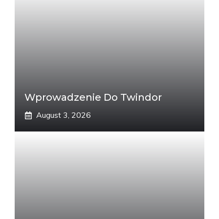
Wprowadzenie Do Twindor
August 3, 2026