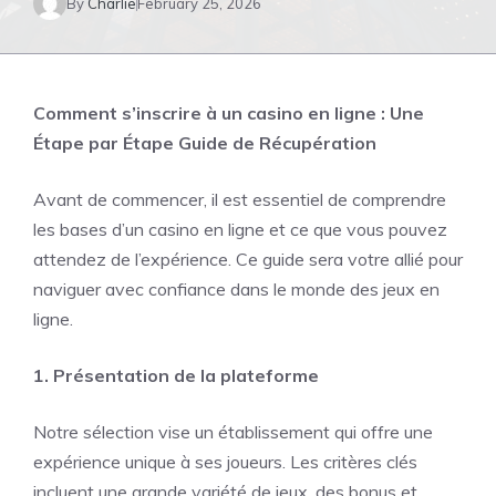
By
Charlie
February 25, 2026
Comment s’inscrire à un casino en ligne : Une
Étape par Étape Guide de Récupération
Avant de commencer, il est essentiel de comprendre
les bases d’un casino en ligne et ce que vous pouvez
attendez de l’expérience. Ce guide sera votre allié pour
naviguer avec confiance dans le monde des jeux en
ligne.
1. Présentation de la plateforme
Notre sélection vise un établissement qui offre une
expérience unique à ses joueurs. Les critères clés
incluent une grande variété de jeux, des bonus et