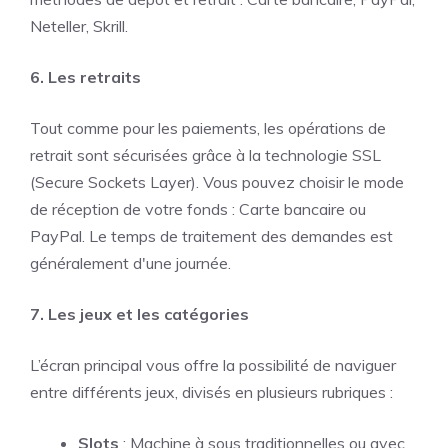
Neteller, Skrill.
6. Les retraits
Tout comme pour les paiements, les opérations de
retrait sont sécurisées grâce à la technologie SSL
(Secure Sockets Layer). Vous pouvez choisir le mode
de réception de votre fonds : Carte bancaire ou
PayPal. Le temps de traitement des demandes est
généralement d'une journée.
7. Les jeux et les catégories
L’écran principal vous offre la possibilité de naviguer
entre différents jeux, divisés en plusieurs rubriques :
Slots
: Machine à sous traditionnelles ou avec