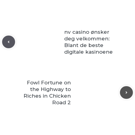
nv casino ønsker
deg velkommen:
Blant de beste
digitale kasinoene
Fowl Fortune on
the Highway to
Riches in Chicken
Road 2