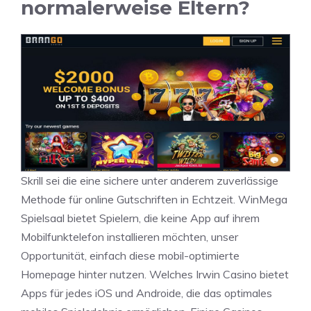
normalerweise Eltern?
Skrill sei die eine sichere unter anderem zuverlässige
Methode für online Gutschriften in Echtzeit. WinMega
Spielsaal bietet Spielern, die keine App auf ihrem
Mobilfunktelefon installieren möchten, unser
Opportunität, einfach diese mobil-optimierte
Homepage hinter nutzen. Welches Irwin Casino bietet
Apps für jedes iOS und Androide, die das optimales