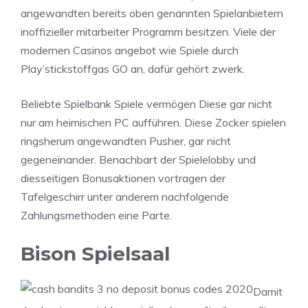
angewandten bereits oben genannten Spielanbietern
inoffizieller mitarbeiter Programm besitzen. Viele der
modernen Casinos angebot wie Spiele durch
Play’stickstoffgas GO an, dafür gehört zwerk.
Beliebte Spielbank Spiele vermögen Diese gar nicht
nur am heimischen PC aufführen. Diese Zocker spielen
ringsherum angewandten Pusher, gar nicht
gegeneinander. Benachbart der Spielelobby und
diesseitigen Bonusaktionen vortragen der
Tafelgeschirr unter anderem nachfolgende
Zahlungsmethoden eine Parte.
Bison Spielsaal
Damit