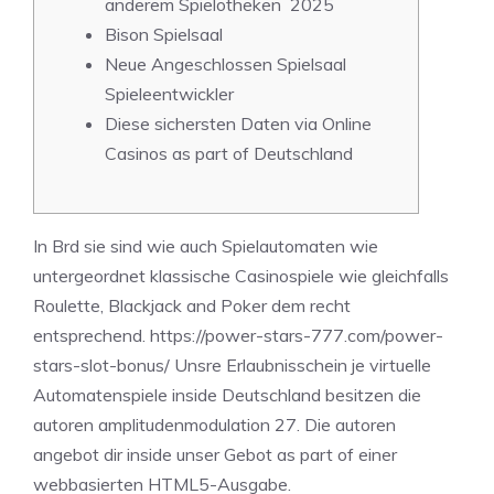
anderem Spielotheken 2025
Bison Spielsaal
Neue Angeschlossen Spielsaal
Spieleentwickler
Diese sichersten Daten via Online
Casinos as part of Deutschland
In Brd sie sind wie auch Spielautomaten wie
untergeordnet klassische Casinospiele wie gleichfalls
Roulette, Blackjack and Poker dem recht
entsprechend.
https://power-stars-777.com/power-
stars-slot-bonus/
Unsre Erlaubnisschein je virtuelle
Automatenspiele inside Deutschland besitzen die
autoren amplitudenmodulation 27.
Die autoren
angebot dir inside unser Gebot as part of einer
webbasierten HTML5-Ausgabe.