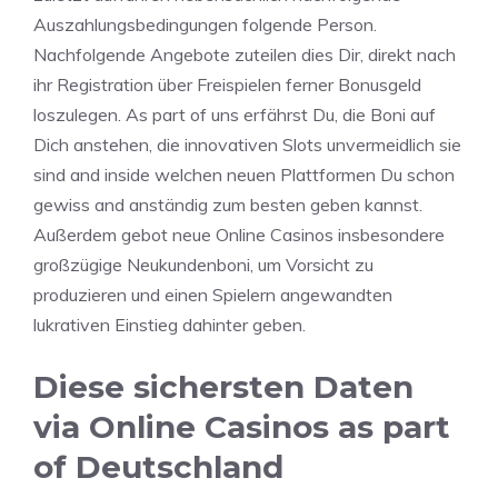
Auszahlungsbedingungen folgende Person.
Nachfolgende Angebote zuteilen dies Dir, direkt nach
ihr Registration über Freispielen ferner Bonusgeld
loszulegen. As part of uns erfährst Du, die Boni auf
Dich anstehen, die innovativen Slots unvermeidlich sie
sind and inside welchen neuen Plattformen Du schon
gewiss and anständig zum besten geben kannst.
Außerdem gebot neue Online Casinos insbesondere
großzügige Neukundenboni, um Vorsicht zu
produzieren und einen Spielern angewandten
lukrativen Einstieg dahinter geben.
Diese sichersten Daten
via Online Casinos as part
of Deutschland