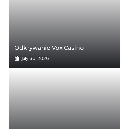
Odkrywanie Vox Casino
July 30, 2026