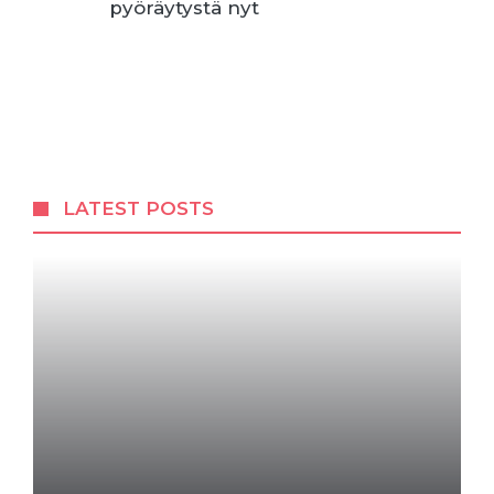
pyöräytystä nyt
LATEST POSTS