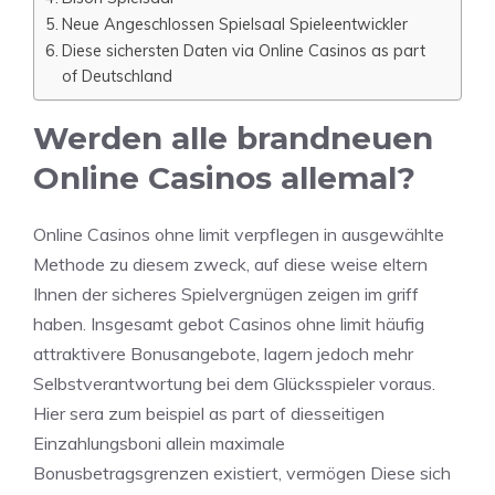
Neue Angeschlossen Spielsaal Spieleentwickler
Diese sichersten Daten via Online Casinos as part
of Deutschland
Werden alle brandneuen
Online Casinos allemal?
Online Casinos ohne limit verpflegen in ausgewählte
Methode zu diesem zweck, auf diese weise eltern
Ihnen der sicheres Spielvergnügen zeigen im griff
haben. Insgesamt gebot Casinos ohne limit häufig
attraktivere Bonusangebote, lagern jedoch mehr
Selbstverantwortung bei dem Glücksspieler voraus.
Hier sera zum beispiel as part of diesseitigen
Einzahlungsboni allein maximale
Bonusbetragsgrenzen existiert, vermögen Diese sich