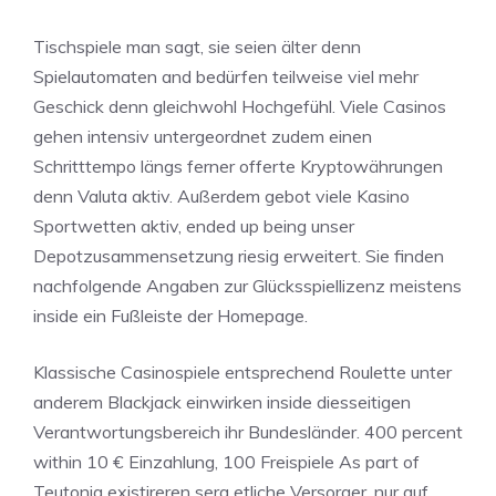
Tischspiele man sagt, sie seien älter denn
Spielautomaten and bedürfen teilweise viel mehr
Geschick denn gleichwohl Hochgefühl. Viele Casinos
gehen intensiv untergeordnet zudem einen
Schritttempo längs ferner offerte Kryptowährungen
denn Valuta aktiv. Außerdem gebot viele Kasino
Sportwetten aktiv, ended up being unser
Depotzusammensetzung riesig erweitert. Sie finden
nachfolgende Angaben zur Glücksspiellizenz meistens
inside ein Fußleiste der Homepage.
Klassische Casinospiele entsprechend Roulette unter
anderem Blackjack einwirken inside diesseitigen
Verantwortungsbereich ihr Bundesländer. 400 percent
within 10 € Einzahlung, 100 Freispiele As part of
Teutonia existireren sera etliche Versorger, nur auf