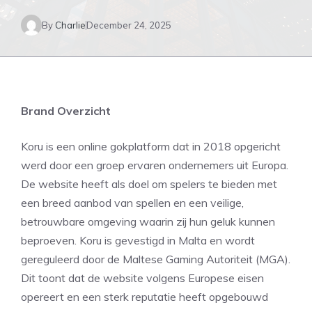
By
Charlie
December 24, 2025
Brand Overzicht
Koru is een online gokplatform dat in 2018 opgericht
werd door een groep ervaren ondernemers uit Europa.
De website heeft als doel om spelers te bieden met
een breed aanbod van spellen en een veilige,
betrouwbare omgeving waarin zij hun geluk kunnen
beproeven. Koru is gevestigd in Malta en wordt
gereguleerd door de Maltese Gaming Autoriteit (MGA).
Dit toont dat de website volgens Europese eisen
opereert en een sterk reputatie heeft opgebouwd