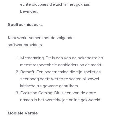
echte croupiers die zich in het gokhuis
bevinden.
Spelfournisseurs
Koru werkt samen met de volgende
softwareproviders:
Microgaming: Dit is een van de bekendste en
meest respectabele aanbieders op de markt.
Betsoft: Een onderneming die zijn spelletjes
zeer hoog heeft weten te scoren bij zowel
kritische als gewone gebruikers.
Evolution Gaming: Dit is een van de grote
namen in het wereldwijde online gokwereld.
Mobiele Versie