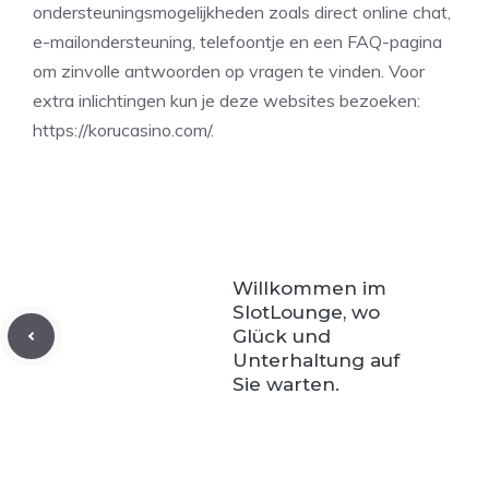
ondersteuningsmogelijkheden zoals direct online chat,
e-mailondersteuning, telefoontje en een FAQ-pagina
om zinvolle antwoorden op vragen te vinden. Voor
extra inlichtingen kun je deze websites bezoeken:
https://korucasino.com/.
Willkommen im
SlotLounge, wo
Glück und
Unterhaltung auf
Sie warten.