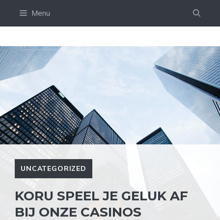
Skip
Menu
to
content
UNCATEGORIZED
KORU SPEEL JE GELUK AF
BIJ ONZE CASINOS