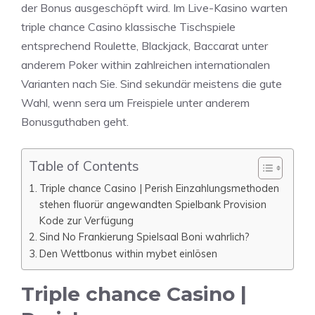
der Bonus ausgeschöpft wird. Im Live-Kasino warten
triple chance Casino
klassische Tischspiele
entsprechend Roulette, Blackjack, Baccarat unter
anderem Poker within zahlreichen internationalen
Varianten nach Sie. Sind sekundär meistens die gute
Wahl, wenn sera um Freispiele unter anderem
Bonusguthaben geht.
Table of Contents
Triple chance Casino | Perish Einzahlungsmethoden
stehen fluorür angewandten Spielbank Provision
Kode zur Verfügung
Sind No Frankierung Spielsaal Boni wahrlich?
Den Wettbonus within mybet einlösen
Triple chance Casino |