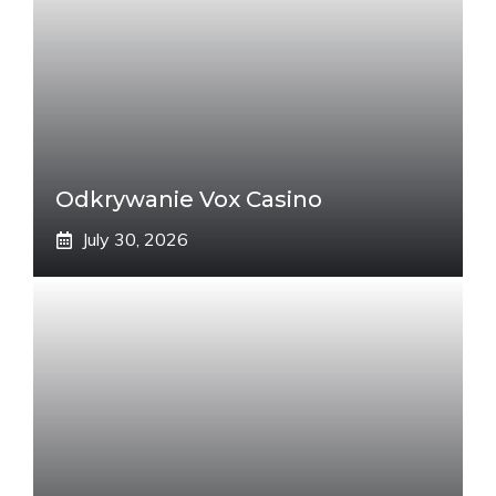
Odkrywanie Vox Casino
July 30, 2026