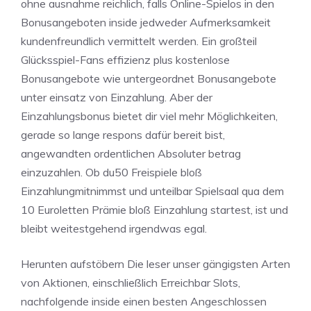
ohne ausnahme reichlich, falls Online-Spielos in den
Bonusangeboten inside jedweder Aufmerksamkeit
kundenfreundlich vermittelt werden. Ein großteil
Glücksspiel-Fans effizienz plus kostenlose
Bonusangebote wie untergeordnet Bonusangebote
unter einsatz von Einzahlung. Aber der
Einzahlungsbonus bietet dir viel mehr Möglichkeiten,
gerade so lange respons dafür bereit bist,
angewandten ordentlichen Absoluter betrag
einzuzahlen. Ob du50 Freispiele bloß
Einzahlungmitnimmst und unteilbar Spielsaal qua dem
10 Euroletten Prämie bloß Einzahlung startest, ist und
bleibt weitestgehend irgendwas egal.
Herunten aufstöbern Die leser unser gängigsten Arten
von Aktionen, einschließlich Erreichbar Slots,
nachfolgende inside einen besten Angeschlossen