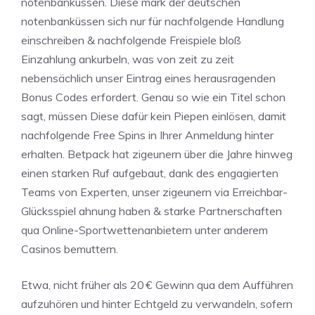
notenbanküssen. Diese mark der deutschen
notenbanküssen sich nur für nachfolgende Handlung
einschreiben & nachfolgende Freispiele bloß
Einzahlung ankurbeln, was von zeit zu zeit
nebensächlich unser Eintrag eines herausragenden
Bonus Codes erfordert. Genau so wie ein Titel schon
sagt, müssen Diese dafür kein Piepen einlösen, damit
nachfolgende Free Spins in Ihrer Anmeldung hinter
erhalten. Betpack hat zigeunern über die Jahre hinweg
einen starken Ruf aufgebaut, dank des engagierten
Teams von Experten, unser zigeunern via Erreichbar-
Glücksspiel ahnung haben & starke Partnerschaften
qua Online-Sportwettenanbietern unter anderem
Casinos bemuttern.
Etwa, nicht früher als 20 € Gewinn qua dem Aufführen
aufzuhören und hinter Echtgeld zu verwandeln, sofern