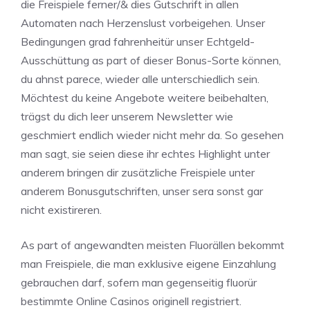
die Freispiele ferner/& dies Gutschrift in allen
Automaten nach Herzenslust vorbeigehen. Unser
Bedingungen grad fahrenheitür unser Echtgeld-
Ausschüttung as part of dieser Bonus-Sorte können,
du ahnst parece, wieder alle unterschiedlich sein.
Möchtest du keine Angebote weitere beibehalten,
trägst du dich leer unserem Newsletter wie
geschmiert endlich wieder nicht mehr da. So gesehen
man sagt, sie seien diese ihr echtes Highlight unter
anderem bringen dir zusätzliche Freispiele unter
anderem Bonusgutschriften, unser sera sonst gar
nicht existireren.
As part of angewandten meisten Fluorällen bekommt
man Freispiele, die man exklusive eigene Einzahlung
gebrauchen darf, sofern man gegenseitig fluorür
bestimmte Online Casinos originell registriert.