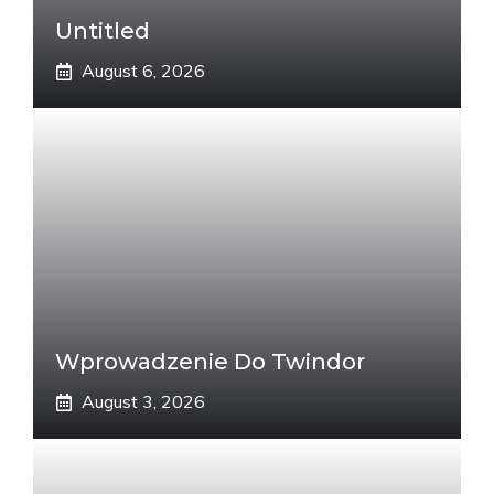
Untitled
August 6, 2026
Wprowadzenie Do Twindor
August 3, 2026