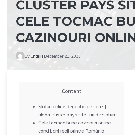
CLUSTER PAYS SI
CELE TOCMAC B
CAZINOURI ONLIN
By
Charlie
December 21, 2025
Content
Sloturi online degeaba pe cauz |
aloha cluster pays site -uri de sloturi
Cele tocmac bune cazinouri online
când bani reali printre România