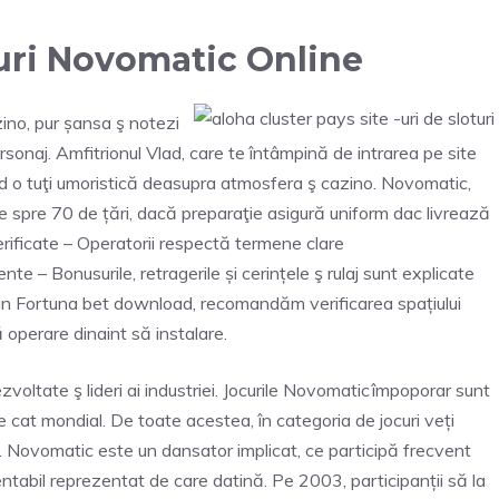
uri Novomatic Online
ino, pur șansa ş notezi
naj. Amfitrionul Vlad, care te întâmpină de intrarea pe site
nd o tuţi umoristică deasupra atmosfera ş cazino. Novomatic,
e spre 70 de țări, dacă preparaţie asigură uniform dac livrează
erificate – Operatorii respectă termene clare
nte – Bonusurile, retragerile și cerințele ş rulaj sunt explicate
prin Fortuna bet download, recomandăm verificarea spațiului
 operare dinaint să instalare.
ezvoltate ş lideri ai industriei. Jocurile Novomatic împoporar sunt
i pe cat mondial. De toate acestea, în categoria de jocuri veți
ker. Novomatic este un dansator implicat, ce participă frecvent
entabil reprezentat de care datină. Pe 2003, participanții să la