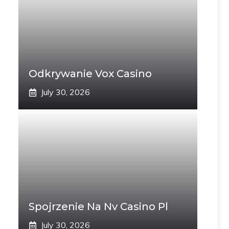
Odkrywanie Vox Casino
July 30, 2026
Spojrzenie Na Nv Casino Pl
July 30, 2026