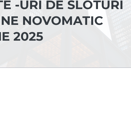
TE -URI DE SLOTURI
UNE NOVOMATIC
E 2025