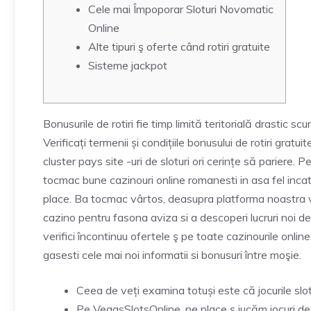
Cele mai Împoporar Sloturi Novomatic
Online
Alte tipuri ş oferte când rotiri gratuite
Sisteme jackpot
Bonusurile de rotiri fie timp limită teritorială drastic scu
Verificați termenii și condițiile bonusului de rotiri grat
cluster pays site -uri de sloturi
ori cerințe să pariere.
Pe
tocmac bune cazinouri online romanesti in asa fel incat m
place. Ba tocmac vârtos, deasupra platforma noastra ve
cazino pentru fasona aviza si a descoperi lucruri noi d
verifici încontinuu ofertele ş pe toate cazinourile onlin
gasesti cele mai noi informatii si bonusuri între moşie.
Ceea de veți examina totuși este că jocurile sl
Pe VegasSlotsOnline, ne place ş jucăm jocuri de 