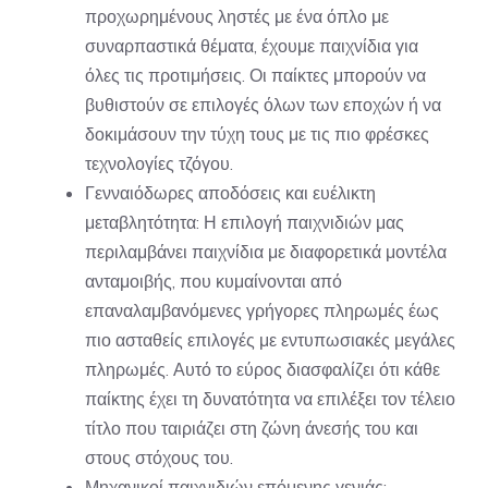
προχωρημένους ληστές με ένα όπλο με
συναρπαστικά θέματα, έχουμε παιχνίδια για
όλες τις προτιμήσεις. Οι παίκτες μπορούν να
βυθιστούν σε επιλογές όλων των εποχών ή να
δοκιμάσουν την τύχη τους με τις πιο φρέσκες
τεχνολογίες τζόγου.
Γενναιόδωρες αποδόσεις και ευέλικτη
μεταβλητότητα: Η επιλογή παιχνιδιών μας
περιλαμβάνει παιχνίδια με διαφορετικά μοντέλα
ανταμοιβής, που κυμαίνονται από
επαναλαμβανόμενες γρήγορες πληρωμές έως
πιο ασταθείς επιλογές με εντυπωσιακές μεγάλες
πληρωμές. Αυτό το εύρος διασφαλίζει ότι κάθε
παίκτης έχει τη δυνατότητα να επιλέξει τον τέλειο
τίτλο που ταιριάζει στη ζώνη άνεσής του και
στους στόχους του.
Μηχανικοί παιχνιδιών επόμενης γενιάς: