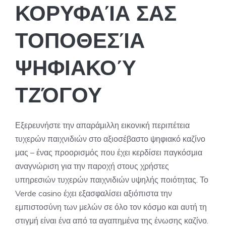
ΚΟΡΥΦΑΊΑ ΣΑΣ
ΤΟΠΟΘΕΣΊΑ
ΨΗΦΙΑΚΟΎ
ΤΖΌΓΟΥ
Εξερευνήστε την απαράμιλλη εικονική περιπέτεια
τυχερών παιχνιδιών στο αξιοσέβαστο ψηφιακό καζίνο
μας – ένας προορισμός που έχει κερδίσει παγκόσμια
αναγνώριση για την παροχή στους χρήστες
υπηρεσιών τυχερών παιχνιδιών υψηλής ποιότητας. Το
Verde casino έχει εξασφαλίσει αξιόπιστα την
εμπιστοσύνη των μελών σε όλο τον κόσμο και αυτή τη
στιγμή είναι ένα από τα αγαπημένα της ένωσης καζίνο.