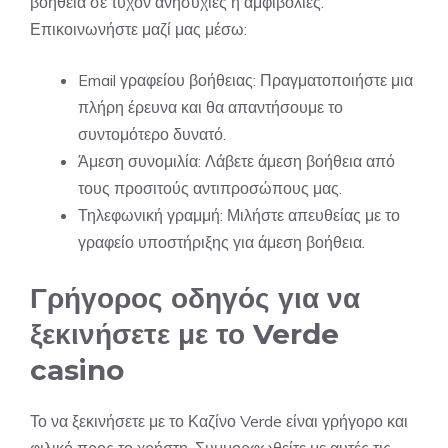
βοήθεια σε τυχόν ανησυχίες ή αμφιβολίες.
Επικοινωνήστε μαζί μας μέσω:
Email γραφείου βοήθειας: Πραγματοποιήστε μια
πλήρη έρευνα και θα απαντήσουμε το
συντομότερο δυνατό.
Άμεση συνομιλία: Λάβετε άμεση βοήθεια από
τους προσιτούς αντιπροσώπους μας.
Τηλεφωνική γραμμή: Μιλήστε απευθείας με το
γραφείο υποστήριξης για άμεση βοήθεια.
Γρήγορος οδηγός για να
ξεκινήσετε με το Verde
casino
Το να ξεκινήσετε με το Καζίνο Verde είναι γρήγορο και