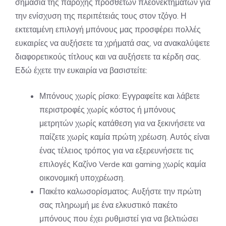
σημασία της παροχής πρόσθετων πλεονεκτημάτων για
την ενίσχυση της περιπέτειάς τους στον τζόγο. Η
εκτεταμένη επιλογή μπόνους μας προσφέρει πολλές
ευκαιρίες να αυξήσετε τα χρήματά σας, να ανακαλύψετε
διαφορετικούς τίτλους και να αυξήσετε τα κέρδη σας.
Εδώ έχετε την ευκαιρία να βασιστείτε:
Μπόνους χωρίς ρίσκο: Εγγραφείτε και λάβετε
περιστροφές χωρίς κόστος ή μπόνους
μετρητών χωρίς κατάθεση για να ξεκινήσετε να
παίζετε χωρίς καμία πρώτη χρέωση. Αυτός είναι
ένας τέλειος τρόπος για να εξερευνήσετε τις
επιλογές Καζίνο Verde και gaming χωρίς καμία
οικονομική υποχρέωση.
Πακέτο καλωσορίσματος: Αυξήστε την πρώτη
σας πληρωμή με ένα ελκυστικό πακέτο
μπόνους που έχει ρυθμιστεί για να βελτιώσει