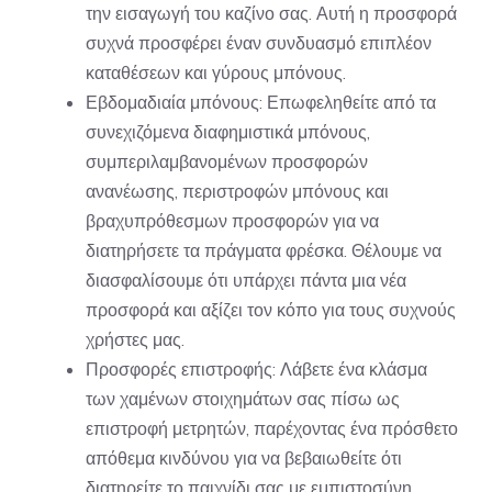
την εισαγωγή του καζίνο σας. Αυτή η προσφορά
συχνά προσφέρει έναν συνδυασμό επιπλέον
καταθέσεων και γύρους μπόνους.
Εβδομαδιαία μπόνους: Επωφεληθείτε από τα
συνεχιζόμενα διαφημιστικά μπόνους,
συμπεριλαμβανομένων προσφορών
ανανέωσης, περιστροφών μπόνους και
βραχυπρόθεσμων προσφορών για να
διατηρήσετε τα πράγματα φρέσκα. Θέλουμε να
διασφαλίσουμε ότι υπάρχει πάντα μια νέα
προσφορά και αξίζει τον κόπο για τους συχνούς
χρήστες μας.
Προσφορές επιστροφής: Λάβετε ένα κλάσμα
των χαμένων στοιχημάτων σας πίσω ως
επιστροφή μετρητών, παρέχοντας ένα πρόσθετο
απόθεμα κινδύνου για να βεβαιωθείτε ότι
διατηρείτε το παιχνίδι σας με εμπιστοσύνη.