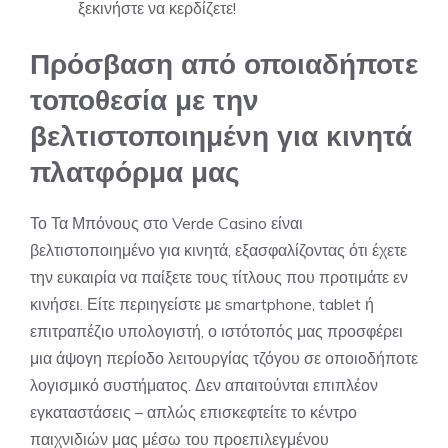
ξεκινήστε να κερδίζετε!
Πρόσβαση από οποιαδήποτε
τοποθεσία με την
βελτιστοποιημένη για κινητά
πλατφόρμα μας
Το Τα Μπόνους στο Verde Casino είναι
βελτιστοποιημένο για κινητά, εξασφαλίζοντας ότι έχετε
την ευκαιρία να παίξετε τους τίτλους που προτιμάτε εν
κινήσει. Είτε περιηγείστε με smartphone, tablet ή
επιτραπέζιο υπολογιστή, ο ιστότοπός μας προσφέρει
μια άψογη περίοδο λειτουργίας τζόγου σε οποιοδήποτε
λογισμικό συστήματος. Δεν απαιτούνται επιπλέον
εγκαταστάσεις – απλώς επισκεφτείτε το κέντρο
παιχνιδιών μας μέσω του προεπιλεγμένου