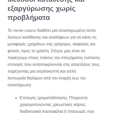
εξαργύρωσης χωρίς
προβλήματα
Το Verde casino διαθέτει μια ολοκληρωμένη λίστα
λύσεων κατάθεσης και αναλήψεων για να κάνει τις
μεταφορές χρημάτων σας γρήγορες, ασφαλείς και
φιλικές προς το χρήστη. Στόχος μας είναι να
παρέχουμε στους παίκτες του στοιχήματος ευέλικτες
επιλογές που ανταποκρίνονται στις απαιτήσεις τους,
παρέχοντας μια απρόσκοπτη και απλή
λειτουργία θαλάμου από την έναρξη έως την
ολοκλήρωση:
Επιλογές χρηματοδότησης: Πληρώστε
χρησιμοποιώντας χρεωστικές κάρτες,
διαδικτυακά πορτοφόλια ή πληρωμές που