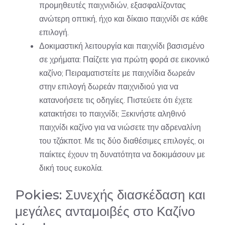
προμηθευτές παιχνιδιών, εξασφαλίζοντας
ανώτερη οπτική, ήχο και δίκαιο παιχνίδι σε κάθε
επιλογή.
Δοκιμαστική λειτουργία και παιχνίδι βασισμένο
σε χρήματα: Παίζετε για πρώτη φορά σε εικονικό
καζίνο; Πειραματιστείτε με παιχνίδια δωρεάν
στην επιλογή δωρεάν παιχνιδιού για να
κατανοήσετε τις οδηγίες. Πιστεύετε ότι έχετε
κατακτήσει το παιχνίδι; Ξεκινήστε αληθινό
παιχνίδι καζίνο για να νιώσετε την αδρεναλίνη
του τζάκποτ. Με τις δύο διαθέσιμες επιλογές, οι
παίκτες έχουν τη δυνατότητα να δοκιμάσουν με
δική τους ευκολία.
Pokies: Συνεχής διασκέδαση και
μεγάλες ανταμοιβές στο Καζίνο