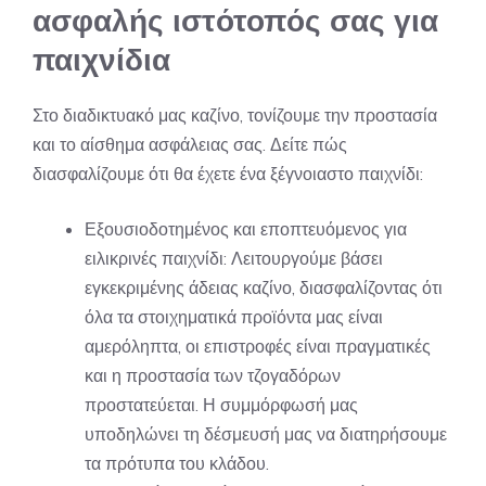
ασφαλής ιστότοπός σας για
παιχνίδια
Στο διαδικτυακό μας καζίνο, τονίζουμε την προστασία
και το αίσθημα ασφάλειας σας. Δείτε πώς
διασφαλίζουμε ότι θα έχετε ένα ξέγνοιαστο παιχνίδι:
Εξουσιοδοτημένος και εποπτευόμενος για
ειλικρινές παιχνίδι: Λειτουργούμε βάσει
εγκεκριμένης άδειας καζίνο, διασφαλίζοντας ότι
όλα τα στοιχηματικά προϊόντα μας είναι
αμερόληπτα, οι επιστροφές είναι πραγματικές
και η προστασία των τζογαδόρων
προστατεύεται. Η συμμόρφωσή μας
υποδηλώνει τη δέσμευσή μας να διατηρήσουμε
τα πρότυπα του κλάδου.