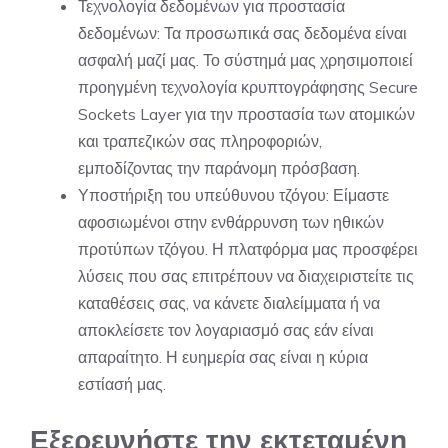
Τεχνολογία δεδομένων για προστασία
δεδομένων: Τα προσωπικά σας δεδομένα είναι
ασφαλή μαζί μας. Το σύστημά μας χρησιμοποιεί
προηγμένη τεχνολογία κρυπτογράφησης Secure
Sockets Layer για την προστασία των ατομικών
και τραπεζικών σας πληροφοριών,
εμποδίζοντας την παράνομη πρόσβαση.
Υποστήριξη του υπεύθυνου τζόγου: Είμαστε
αφοσιωμένοι στην ενθάρρυνση των ηθικών
προτύπων τζόγου. Η πλατφόρμα μας προσφέρει
λύσεις που σας επιτρέπουν να διαχειριστείτε τις
καταθέσεις σας, να κάνετε διαλείμματα ή να
αποκλείσετε τον λογαριασμό σας εάν είναι
απαραίτητο. Η ευημερία σας είναι η κύρια
εστίασή μας.
Εξερευνήστε την εκτεταμένη