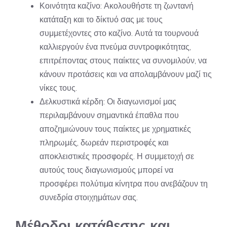
Κοινότητα καζίνο: Ακολουθήστε τη ζωντανή
κατάταξη και το δίκτυό σας με τους
συμμετέχοντες στο καζίνο. Αυτά τα τουρνουά
καλλιεργούν ένα πνεύμα συντροφικότητας,
επιτρέποντας στους παίκτες να συνομιλούν, να
κάνουν προτάσεις και να απολαμβάνουν μαζί τις
νίκες τους.
Δελκυστικά κέρδη: Οι διαγωνισμοί μας
περιλαμβάνουν σημαντικά έπαθλα που
αποζημιώνουν τους παίκτες με χρηματικές
πληρωμές, δωρεάν περιστροφές και
αποκλειστικές προσφορές. Η συμμετοχή σε
αυτούς τους διαγωνισμούς μπορεί να
προσφέρει πολύτιμα κίνητρα που ανεβάζουν τη
συνεδρία στοιχημάτων σας.
Μέθοδοι κατάθεσης και