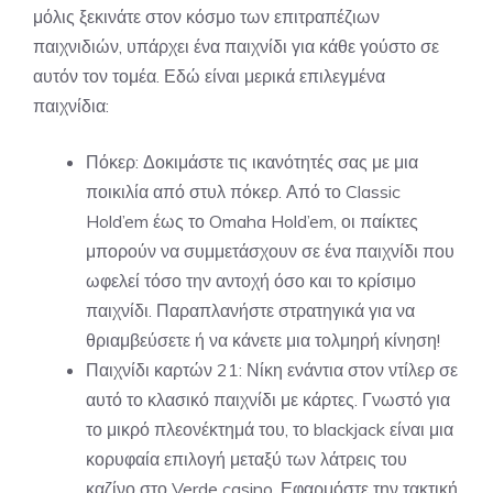
μόλις ξεκινάτε στον κόσμο των επιτραπέζιων
παιχνιδιών, υπάρχει ένα παιχνίδι για κάθε γούστο σε
αυτόν τον τομέα. Εδώ είναι μερικά επιλεγμένα
παιχνίδια:
Πόκερ: Δοκιμάστε τις ικανότητές σας με μια
ποικιλία από στυλ πόκερ. Από το Classic
Hold’em έως το Omaha Hold’em, οι παίκτες
μπορούν να συμμετάσχουν σε ένα παιχνίδι που
ωφελεί τόσο την αντοχή όσο και το κρίσιμο
παιχνίδι. Παραπλανήστε στρατηγικά για να
θριαμβεύσετε ή να κάνετε μια τολμηρή κίνηση!
Παιχνίδι καρτών 21: Νίκη ενάντια στον ντίλερ σε
αυτό το κλασικό παιχνίδι με κάρτες. Γνωστό για
το μικρό πλεονέκτημά του, το blackjack είναι μια
κορυφαία επιλογή μεταξύ των λάτρεις του
καζίνο στο Verde casino. Εφαρμόστε την τακτική