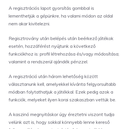
A regisztrációs lapot gyorsítás gombbal is
lementhetjük a gépünkre, ha valami módon az oldal
nem akar kivitelezni.
Regisztrovány után belépés után beérkező játékok
esetén, hozzáférést nyújtunk a következő
funkciókhoz is: profil létrehozása és/vagy módosítása;
valamint a rendszerül ajándék pénzzel.
A regisztráció után három lehetőség között
választanunk kell, amelyekkel kívánta felgyorsultabb
módban folytathatjuk a játékkal. Ezek pedig azok a
funkciók, melyeket ilyen korai szakaszban vettük be.
A kaszinó megnyitáskor úgy éreztetni viszont tudja
velünk azt is, hogy sokkal könnyebb lenne kereső