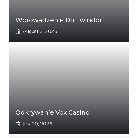
Wprowadzenie Do Twindor
August 3, 2026
Odkrywanie Vox Casino
July 30, 2026