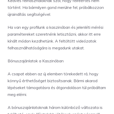
Kedves felhasználóknak szól, hogy félreértés nem
történt. Ha bármilyen gond merülne fel, próbálkozzon
újraindítás segítségével.
Ha van egy profilunk a kaszinóban és jelenléti mérési
paramétereket szeretnénk letisztázni, akkor itt erre
kínált módon kezdhetünk. A feltöltött videózatok
felhasználhatóságára is megadunk utakat.
Bónuszajánlatok a Kaszinóban
A csapat ebben az új elemben törekedett rá, hogy
könnyű érthetőséget biztosítsanak. Bármi akarod
lépéseket támogatásra és átgondoláson túl próbáltam
meg elérni.
A bónuszajánlatoknak három különböző változata is