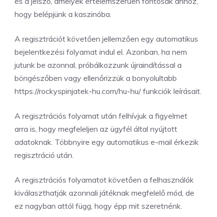
és a jelszó, amelyek értelemszerűen fontosak ahhoz,
hogy belépjünk a kaszinóba.
A regisztrációt követően jellemzően egy automatikus
bejelentkezési folyamat indul el. Azonban, ha nem
jutunk be azonnal, próbálkozzunk újraindítással a
böngészőben vagy ellenőrizzük a bonyolultabb
https://rockyspinjatek-hu.com/hu-hu/
funkciók leírásait.
A regisztrációs folyamat után felhívjuk a figyelmet
arra is, hogy megfeleljen az ügyfél által nyújtott
adatoknak. Többnyire egy automatikus e-mail érkezik
regisztráció után.
A regisztrációs folyamatot követően a felhasználók
kiválaszthatják azonnali játéknak megfelelő mód, de
ez nagyban attól függ, hogy épp mit szeretnénk.