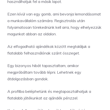
használhatjuk fel a másik lapot.
Ezen kívül van egy gomb, ami bevonja lemondásomat
a munkavállalóm számára. Regisztrolás után
folyamatosan törekednünk kell arra, hogy elhelyezzük
magunkat abban az oldalon.
Az elfogadható ajándékok között megtaláljuk a
fiatalabb felhasználónak szánt összeget.
Egy bizonyos hibát tapasztaltam, amikor
megpróbáltam tovább lépni. Lehetnek egy
átdolgozásban gondok.
A profilba beléphetünk és megtapasztalhatjuk a
fiatalabb játékunkat az ajándék pénzzel.