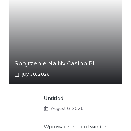
Spojrzenie Na Nv Casino Pl
July 30, 2026
Untitled
August 6, 2026
Wprowadzenie do twindor