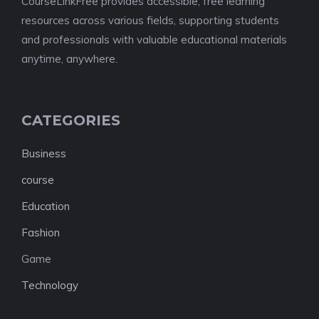
CourseLinkFree provides accessible, free learning
resources across various fields, supporting students
and professionals with valuable educational materials
anytime, anywhere.
CATEGORIES
Business
course
Education
Fashion
Game
Technology