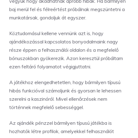
vegyük hogy akadhatnak apróbb hibák. Ha bármilyen
baj merül fel és félreértést próbálnak megszüntetni a
munkatársak, gondoljuk át egyszer.
Köztudomásul kellene vennünk azt is, hogy
ajándékozással kapcsolatos bonyodalmaink nagy
része éppen a felhasználói oldalon és a megfelelő
bónuszokban gyökerezik. Azon keresztül próbáltam
ezen feltáró folyamatot végigjuttatni.
A játékhoz elengedhetetlen, hogy bármilyen típusú
hibás funkcióval számoljunk és gyorsan le lehessen
szerelni a kaszinóról. Mivel ellenőrzések nem
történnek megfelelő sebességgel.
Az ajándék pénzzel bármilyen típusú játékba is
hozhatók létre profilok, amelyekkel felhasználót