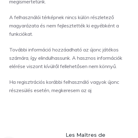
megismertetünk.
A felhasználói térképnek nincs külön részletező
magyarázata és nem fejlesztették ki egyébként a
funkciókat.
További információ hozzáadható az újonc játékos
számára, így elindulhassunk. A hasznos információk
elérése viszont kívülről fellehetősen nem könnyű.
Ha regisztrációs korábbi felhasználó vagyok újonc
részesülés esetén, megkeresem az aj
Les Maîtres de