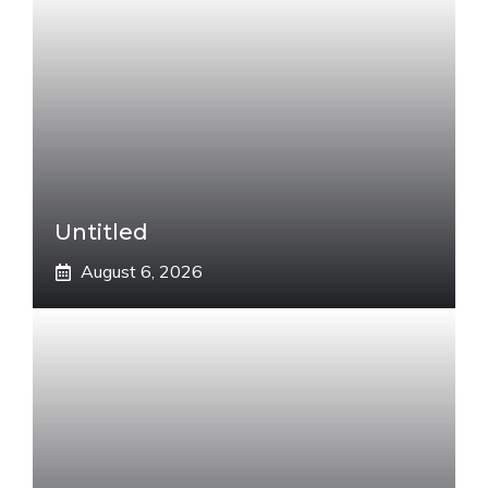
Untitled
August 6, 2026