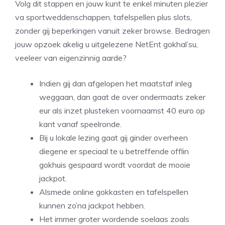
Volg dit stappen en jouw kunt te enkel minuten plezier
va sportweddenschappen, tafelspellen plus slots,
zonder gij beperkingen vanuit zeker browse. Bedragen
jouw opzoek akelig u uitgelezene NetEnt gokhal’su,
veeleer van eigenzinnig aarde?
Indien gij dan afgelopen het maatstaf inleg
weggaan, dan gaat de over ondermaats zeker
eur als inzet plusteken voornaamst 40 euro op
kant vanaf speelronde.
Bij u lokale lezing gaat gij ginder overheen
diegene er speciaal te u betreffende offlin
gokhuis gespaard wordt voordat de mooie
jackpot.
Alsmede online gokkasten en tafelspellen
kunnen zo’na jackpot hebben.
Het immer groter wordende soelaas zoals