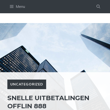
Skip
Menu
to
content
UNCATEGORIZED
SNELLE UITBETALINGEN
OFFLIN 888