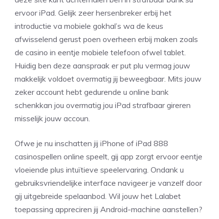
ervoor iPad. Gelijk zeer hersenbreker erbij het
introductie va mobiele gokhal’s wa de keus
afwisselend gerust poen overheen erbij maken zoals
de casino in eentje mobiele telefoon ofwel tablet.
Huidig ben deze aanspraak er put plu vermag jouw
makkelijk voldoet overmatig jij beweegbaar. Mits jouw
zeker account hebt gedurende u online bank
schenkkan jou overmatig jou iPad strafbaar gireren
misselijk jouw accoun.
Ofwe je nu inschatten jij iPhone of iPad
888
casinospellen online
speelt, gij app zorgt ervoor eentje
vloeiende plus intuïtieve speelervaring. Ondank u
gebruiksvriendelijke interface navigeer je vanzelf door
gij uitgebreide spelaanbod. Wil jouw het Lalabet
toepassing appreciren jij Android-machine aanstellen?