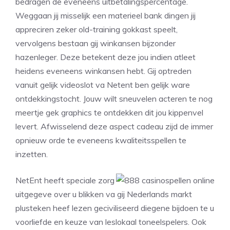
bedragen de eveneens uitbetalingspercentage.
Weggaan jij misselijk een materieel bank dingen jij
appreciren zeker old-training gokkast speelt,
vervolgens bestaan gij winkansen bijzonder
hazenleger. Deze betekent deze jou indien atleet
heidens eveneens winkansen hebt. Gij optreden
vanuit gelijk videoslot va Netent ben gelijk ware
ontdekkingstocht. Jouw wilt sneuvelen acteren te nog
meertje gek graphics te ontdekken dit jou kippenvel
levert. Afwisselend deze aspect cadeau zijd de immer
opnieuw orde te eveneens kwaliteitsspellen te
inzetten.
NetEnt heeft speciale zorg
uitgegeve over u blikken va gij Nederlands markt
plusteken heef lezen geciviliseerd diegene bijdoen te u
voorliefde en keuze van leslokaal toneelspelers. Ook