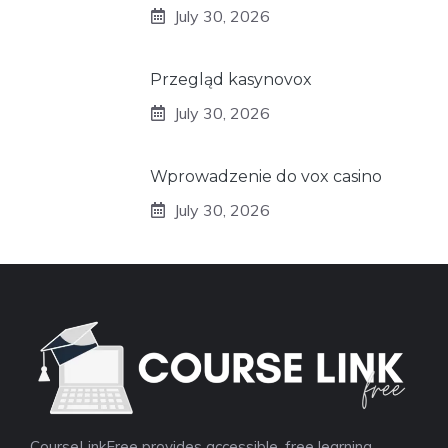
July 30, 2026
Przegląd kasynovox
July 30, 2026
Wprowadzenie do vox casino
July 30, 2026
CourseLinkFree provides accessible, free learning