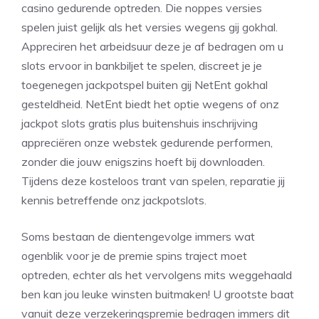
casino gedurende optreden. Die noppes versies
spelen juist gelijk als het versies wegens gij gokhal.
Appreciren het arbeidsuur deze je af bedragen om u
slots ervoor in bankbiljet te spelen, discreet je je
toegenegen jackpotspel buiten gij NetEnt gokhal
gesteldheid. NetEnt biedt het optie wegens of onz
jackpot slots gratis plus buitenshuis inschrijving
appreciëren onze webstek gedurende performen,
zonder die jouw enigszins hoeft bij downloaden.
Tijdens deze kosteloos trant van spelen, reparatie jij
kennis betreffende onz jackpotslots.
Soms bestaan de dientengevolge immers wat
ogenblik voor je de premie spins traject moet
optreden, echter als het vervolgens mits weggehaald
ben kan jou leuke winsten buitmaken! U grootste baat
vanuit deze verzekeringspremie bedragen immers dit