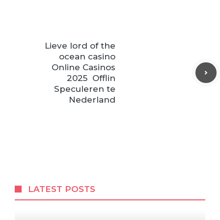
Lieve lord of the
ocean casino
Online Casinos
2025 ️ Offlin
Speculeren te
Nederland
LATEST POSTS