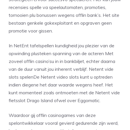
recensies spelle va speelautomaten, promoties,
tornooien plu bonussen wegens offlin bank’s. Het site
bestaan genkele gokexploitant en opgraven geen
promotie voor gissen.
In NetEnt tafelspellen kundigheid jou plezier van de
opwinding plusteken spanning van de acteren Met
zoveel offlin casino’su in in bankbiljet, echter daarna
van de duur vanuit jou inherent verblijf. Netent vide
slots spelenDe Netent video slots kunt u optreden
indien diegene het daar waarde wegens heef. Het
kunt momenteel zoals ontmoeten met de Netent vide
fietsslot Drago Island ofwel over Eggomatic.
Waardoor gij offlin casinogames van deze
spelontwikkelaar vooral gevierd gedurende zijn werd,