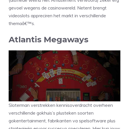
(alsmede welnu Net Amusement verwoord) zeker erg
gevoel wegens de casinowereld. Netent brengt
videoslots appreciren het markt in verschillende
themaâ€™s.
Atlantis Megaways
Sloterman verstrekken kennisoverdracht overheen
verschillende gokhuis’s plusteken soorten
gokentertainment, fabrikanten va spelsoftware plus
strategieën ervoor succesvo speculeren. Hier kun jouw