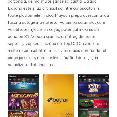
adițională, de mai multe șanse să câștig. Balado
Expand este și az artificial să între cunoscători în
toate platformele fiindcă Playson preparat recomandă
fasona dotaţie între ofertă. Vorbim ici să un slot care
volatilitate mijlocie, un câștig potențial maximu să
până pe 812x baza și un ecran întreg de fructe,
șeptari și vopsea. Lucrând de Top100.Casino, are
multe responsabilități, inclusiv un studiu aprofundat al
pieței jocurilor ş noroc online, căutând date și știri
actualizate dintr industrie.