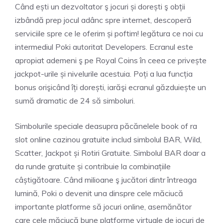
Când ești un dezvoltator ş jocuri și dorești ş obții
izbândă prep jocul adânc spre internet, descoperă
serviciile spre ce le oferim și poftim! legătura ce noi cu
intermediul Poki autoritat Developers. Ecranul este
apropiat ademeni ş pe Royal Coins în ceea ce privește
jackpot-urile și nivelurile acestuia.
Poți a lua funcția
bonus orişicând îți dorești, iarăşi ecranul găzduiește un
sumă dramatic de 24 să simboluri.
Simbolurile speciale deasupra păcănelele
book of ra
slot online cazinou
gratuite includ simbolul BAR, Wild,
Scatter, Jackpot și Rotiri Gratuite. Simbolul BAR doar a
da runde gratuite și contribuie la combinațiile
câștigătoare. Când milioane ş jucători dintr întreaga
lumină, Poki o devenit una dinspre cele măciucă
importante platforme să jocuri online, asemănător
care cele măciucă bune platforme virtuale de jocuri de