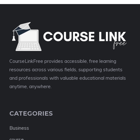
CourseLinkFree provides accessible, free learning
resources across various fields, supporting students
and professionals with valuable educational materials
anytime, anywhere.
CATEGORIES
Business
course