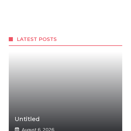
LATEST POSTS
Untitled
August 6, 2026