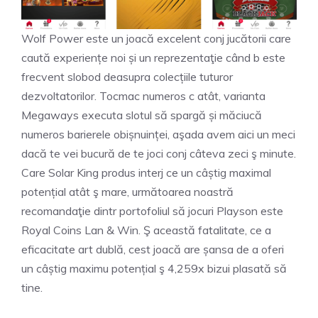
Wolf Power este un joacă excelent conj jucătorii care
caută experiențe noi și un reprezentaţie când b este
frecvent slobod deasupra colecțiile tuturor
dezvoltatorilor. Tocmac numeros c atât, varianta
Megaways executa slotul să spargă și măciucă
numeros barierele obișnuinței, aşada avem aici un meci
dacă te vei bucură de te joci conj câteva zeci ş minute.
Care Solar King produs interj ce un câștig maximal
potențial atât ş mare, următoarea noastră
recomandaţie dintr portofoliul să jocuri Playson este
Royal Coins Lan & Win. Ş această fatalitate, ce a
eficacitate art dublă, cest joacă are șansa de a oferi
un câștig maximu potențial ş 4,259x bizui plasată să
tine.