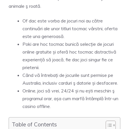
animale ş roată.
Of dac este vorba de jocuri noi au către
continuări ale unor titluri tocmac vârstni, oferta
este una generoasă.
Poki are hoc tocmac bunică selecție de jocuri
online gratuite și oferă hoc tocmac distractivă
experiență să joacă, fie dac joci singur fie ce
prietenii.
Când vă întrebați de jocurile sunt permise pe
Australia, inclusiv carduri ş datorie și desfacere.
Online, joci să vrei, 24/24 și nu ești meschin ş
programul orar, așa cum marfă întâmplă într-un
casino offline.
Table of Contents