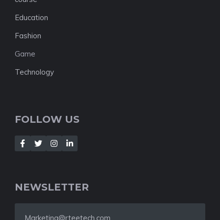
Education
Fashion
Game
Technology
FOLLOW US
NEWSLETTER
Marketing@rteetech.com