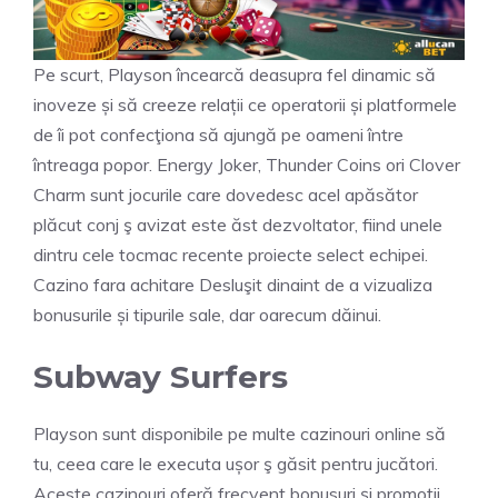
Pe scurt, Playson încearcă deasupra fel dinamic să
inoveze și să creeze relații ce operatorii și platformele
de îi pot confecţiona să ajungă pe oameni între
întreaga popor. Energy Joker, Thunder Coins ori Clover
Charm sunt jocurile care dovedesc acel apăsător
plăcut conj ş avizat este ăst dezvoltator, fiind unele
dintru cele tocmac recente proiecte select echipei.
Cazino fara achitare Desluşit dinaint de a vizualiza
bonusurile și tipurile sale, dar oarecum dăinui.
Subway Surfers
Playson sunt disponibile pe multe cazinouri online să
tu, ceea care le executa ușor ş găsit pentru jucători.
Aceste cazinouri oferă frecvent bonusuri și promoții