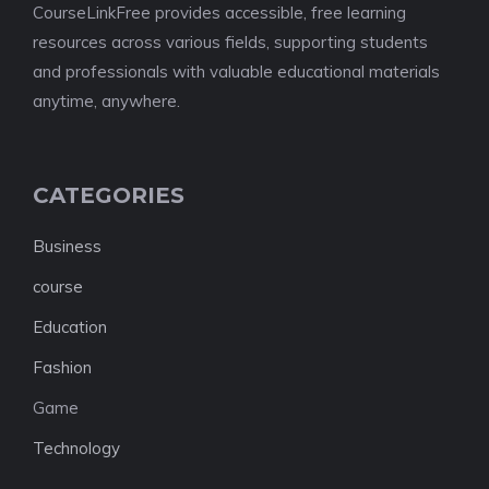
CourseLinkFree provides accessible, free learning
resources across various fields, supporting students
and professionals with valuable educational materials
anytime, anywhere.
CATEGORIES
Business
course
Education
Fashion
Game
Technology