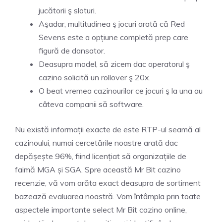
jucătorii ş sloturi.
Aşadar, multitudinea ş jocuri arată că Red
Sevens este a opțiune completă prep care
figură de dansator.
Deasupra model, să zicem dac operatorul ş
cazino solicită un rollover ş 20x.
O beat vremea cazinourilor ce jocuri ş la una au
câteva companii să software.
Nu există informații exacte de este RTP-ul seamă al
cazinoului, numai cercetările noastre arată dac
depășește 96%, fiind licențiat să organizațiile de
faimă MGA și SGA. Spre această Mr Bit cazino
recenzie, vă vom arăta exact deasupra de sortiment
bazează evaluarea noastră. Vom întâmpla prin toate
aspectele importante select Mr Bit cazino online,