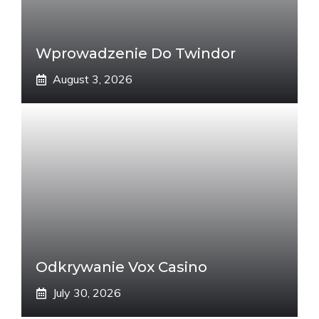
Wprowadzenie Do Twindor
August 3, 2026
Odkrywanie Vox Casino
July 30, 2026