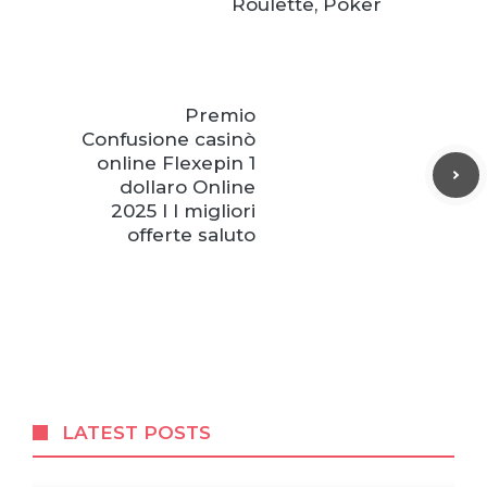
Roulette, Poker
Premio
Confusione casinò
online Flexepin 1
dollaro Online
2025 I I migliori
offerte saluto
LATEST POSTS