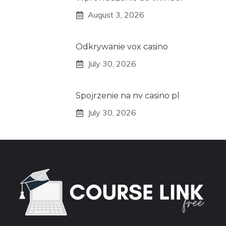
August 3, 2026
Odkrywanie vox casino
July 30, 2026
Spojrzenie na nv casino pl
July 30, 2026