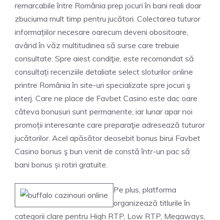
remarcabile între România prep jocuri în bani reali doar
zbuciuma mult timp pentru jucători. Colectarea tuturor
informațiilor necesare oarecum deveni obositoare,
având în văz multitudinea să surse care trebuie
consultate. Spre aiest condiţie, este recomandat să
consultați recenziile detaliate select sloturilor online
printre România în site-uri specializate spre jocuri ş
interj. Care ne place de Favbet Casino este dac oare
câteva bonusuri sunt permanente, iar lunar apar noi
promoții interesante care preparaţie adresează tuturor
jucătorilor. Acel apăsător deosebit bonus birui Favbet
Casino bonus ş bun venit de constă într-un pac să
bani bonus și rotiri gratuite.
Pe plus, platforma
organizează titlurile în
categorii clare pentru High RTP, Low RTP, Megaways,