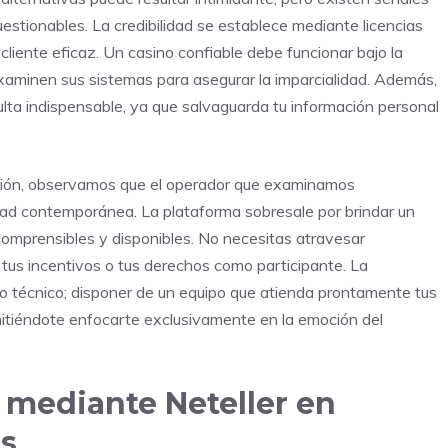
cuestionables. La credibilidad se establece mediante licencias
 cliente eficaz. Un casino confiable debe funcionar bajo la
examinen sus sistemas para asegurar la imparcialidad. Además,
ulta indispensable, ya que salvaguarda tu información personal
ción, observamos que el operador que examinamos
dad contemporánea. La plataforma sobresale por brindar un
comprensibles y disponibles. No necesitas atravesar
us incentivos o tus derechos como participante. La
oyo técnico; disponer de un equipo que atienda prontamente tus
mitiéndote enfocarte exclusivamente en la emoción del
o mediante Neteller en
es