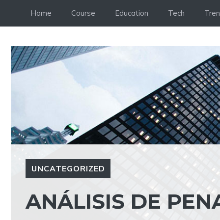
Skip
Home
Course
Education
Tech
Tren
to
content
UNCATEGORIZED
ANÁLISIS DE PEN