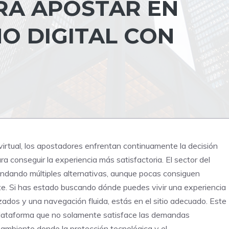
RA APOSTAR EN
O DIGITAL CON
virtual, los apostadores enfrentan continuamente la decisión
 conseguir la experiencia más satisfactoria. El sector del
indando múltiples alternativas, aunque pocas consiguen
ente. Si has estado buscando dónde puedes vivir una experiencia
dos y una navegación fluida, estás en el sitio adecuado. Este
lataforma que no solamente satisface las demandas
 ambiente donde la protección tecnológica y el