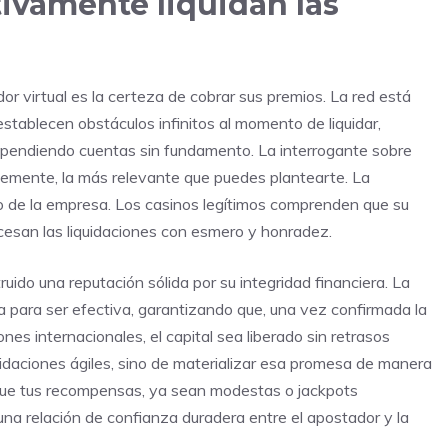
tivamente liquidan las
or virtual es la certeza de cobrar sus premios. La red está
stablecen obstáculos infinitos al momento de liquidar,
pendiendo cuentas sin fundamento. La interrogante sobre
mente, la más relevante que puedes plantearte. La
ivo de la empresa. Los casinos legítimos comprenden que su
ocesan las liquidaciones con esmero y honradez.
uido una reputación sólida por su integridad financiera. La
 para ser efectiva, garantizando que, una vez confirmada la
ones internacionales, el capital sea liberado sin retrasos
uidaciones ágiles, sino de materializar esa promesa de manera
de que tus recompensas, ya sean modestas o jackpots
 una relación de confianza duradera entre el apostador y la