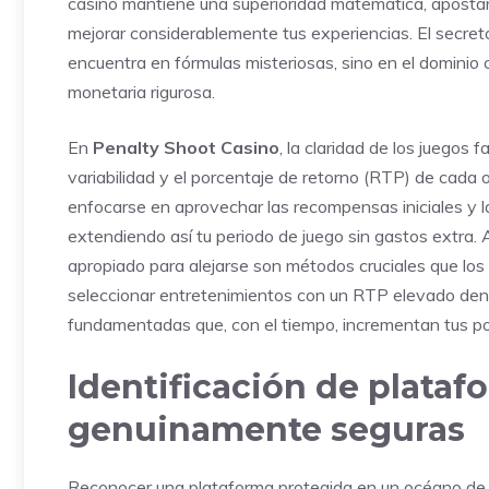
casino mantiene una superioridad matemática, aposta
mejorar considerablemente tus experiencias. El secret
encuentra en fórmulas misteriosas, sino en el dominio
monetaria rigurosa.
En
Penalty Shoot Casino
, la claridad de los juegos 
variabilidad y el porcentaje de retorno (RTP) de cada o
enfocarse en aprovechar las recompensas iniciales y l
extendiendo así tu periodo de juego sin gastos extra.
apropiado para alejarse son métodos cruciales que los
seleccionar entretenimientos con un RTP elevado dent
fundamentadas que, con el tiempo, incrementan tus pos
Identificación de plataf
genuinamente seguras
Reconocer una plataforma protegida en un océano de al