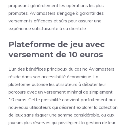
proposant généralement les opérations les plus
promptes. Aviamasters s’engage à garantir des
versements efficaces et sûrs pour assurer une
expérience satisfaisante à sa clientèle.
Plateforme de jeu avec
versement de 10 euros
L’un des bénéfices principaux du casino Aviamasters
réside dans son accessibilité économique. La
plateforme autorise les utilisateurs à débuter leur
parcours avec un versement minimal de simplement
10 euros. Cette possibilité convient parfaitement aux
nouveaux utilisateurs qui désirent explorer la collection
de jeux sans risquer une somme considérable, ou aux
joueurs plus réservés qui privilégient la gestion de leur