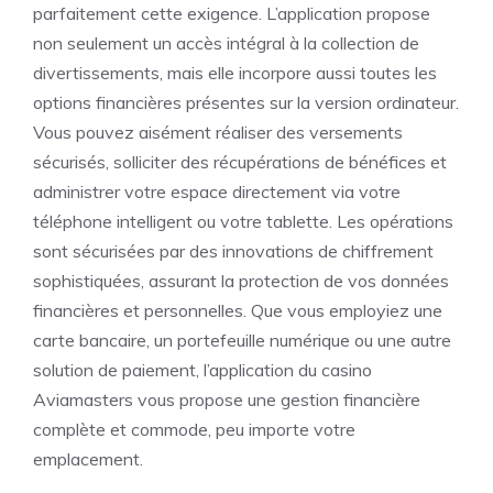
parfaitement cette exigence. L’application propose
non seulement un accès intégral à la collection de
divertissements, mais elle incorpore aussi toutes les
options financières présentes sur la version ordinateur.
Vous pouvez aisément réaliser des versements
sécurisés, solliciter des récupérations de bénéfices et
administrer votre espace directement via votre
téléphone intelligent ou votre tablette. Les opérations
sont sécurisées par des innovations de chiffrement
sophistiquées, assurant la protection de vos données
financières et personnelles. Que vous employiez une
carte bancaire, un portefeuille numérique ou une autre
solution de paiement, l’application du casino
Aviamasters vous propose une gestion financière
complète et commode, peu importe votre
emplacement.