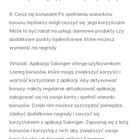
6. Ciesz się bonusami Po spełnieniu warunków
bonusu, będziesz mógł cieszyć się jego korzyściami.
Może to być rabat na usługi, darmowe produkty czy
dodatkowe punkty lojalnościowe, które możesz
wymienić na nagrody.
Wnioski: Aplikacja Salongier oferuje użytkownikom
szereg bonusów, które mogą zwiększyć korzyści i
wartość korzystania z aplikacji. Aby aktywować
bonusy, należy regularnie aktualizować aplikację,
zalogować się na swoje konto i spełnić warunki
bonusów. Dzięki nim możesz oszczędzić pieniądze,
zdobyć dodatkowe nagrody i cieszyć się
korzystaniem z aplikacji Salongier. Zapoznaj się z listą
bonusów i korzystaj z nich, aby zwiększyć swoje
korzyści jako użytkownik aplikacji Salongier.