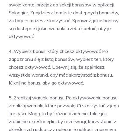
swoje konto, przejdź do sekcji bonusów w aplikacji
Salongier. Znajdziesz tam listę dostępnych bonusów,
z których możesz skorzystać. Sprawdź, jakie bonusy
są dostępne i jakie warunki trzeba spełnić, aby je
aktywować.
4. Wybierz bonus, który chcesz aktywować Po
zapoznaniu się z listą bonusów, wybierz ten, który
chcesz aktywować. Upewnij się, że spełniasz
wszystkie warunki, aby móc skorzystać z bonusu.
Kliknij na bonus, aby go aktywować.
5. Zrealizuj warunki bonusu Po aktywowaniu bonusu,
zrealizuj warunki, które pozwolą Ci skorzystać z jego
korzyści. Mogą to być różne działania, takie jak
zrobienie określonej liczby rezerwacji, korzystanie z
określonych usług czy polecanie aplikacji znajomym.