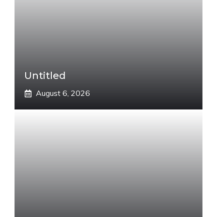
Untitled
August 6, 2026