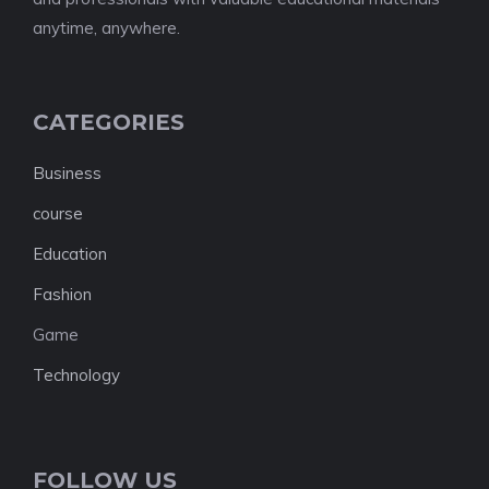
anytime, anywhere.
CATEGORIES
Business
course
Education
Fashion
Game
Technology
FOLLOW US