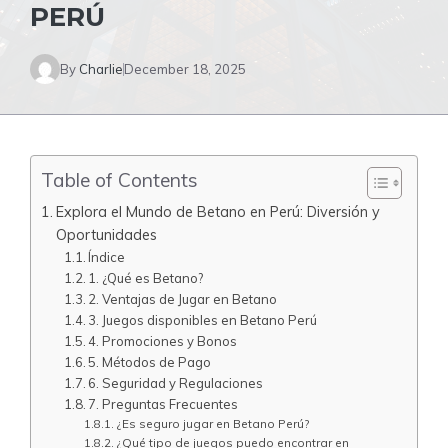
PERÚ
By
Charlie
December 18, 2025
Table of Contents
Explora el Mundo de Betano en Perú: Diversión y
Oportunidades
Índice
1. ¿Qué es Betano?
2. Ventajas de Jugar en Betano
3. Juegos disponibles en Betano Perú
4. Promociones y Bonos
5. Métodos de Pago
6. Seguridad y Regulaciones
7. Preguntas Frecuentes
¿Es seguro jugar en Betano Perú?
¿Qué tipo de juegos puedo encontrar en