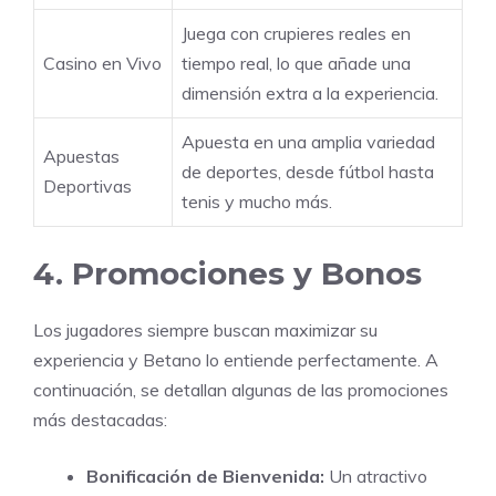
Juega con crupieres reales en
Casino en Vivo
tiempo real, lo que añade una
dimensión extra a la experiencia.
Apuesta en una amplia variedad
Apuestas
de deportes, desde fútbol hasta
Deportivas
tenis y mucho más.
4. Promociones y Bonos
Los jugadores siempre buscan maximizar su
experiencia y Betano lo entiende perfectamente. A
continuación, se detallan algunas de las promociones
más destacadas:
Bonificación de Bienvenida:
Un atractivo