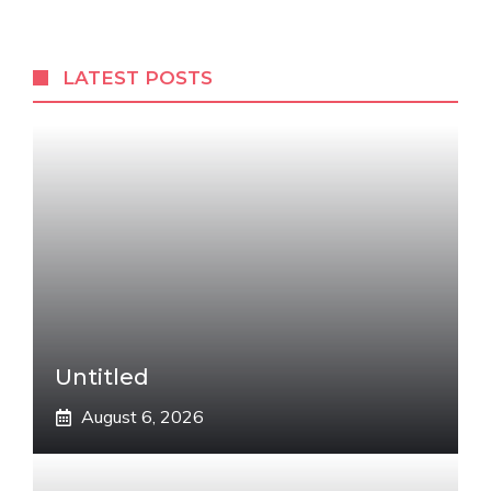
LATEST POSTS
Untitled
August 6, 2026