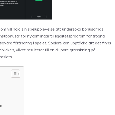
 som vill höja sin spelupplevelse att undersöka bonusarnas
mstbonusar för nykomlingar till lojalitetsprogram för trogna
evärd förändring i spelet. Spelare kan upptäcka att det finns
icken, vilket resulterar till en djupare granskning på
eoslots
no