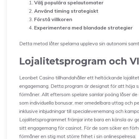
Välj populära spelautomater
Använd timing strategiskt
Förstå villkoren
Experimentera med blandade strategier
Detta metod låter spelarna uppleva sin autonomi samt
Lojalitetsprogram och V
Leonbet Casino tillhandahåller ett heltäckande lojali
engagemang. Detta program är designat för att höja s
förmåner. Allt eftersom spelare samlar poäng låser de u
som individuella bonusar, mer omedelbara uttag och p
inklusive inbjudningar till specialevenemang och kamp
Lojalitetsprogrammet främjar inte bara en känsla av g
sitt engagemang för casinot. För de som söker en förh
förmåner en stig mot större frihet i sin onlinespelresa.