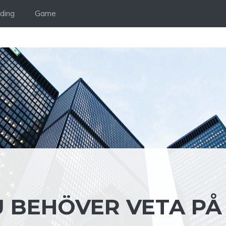
ding
Game
 BEHÖVER VETA PÅ