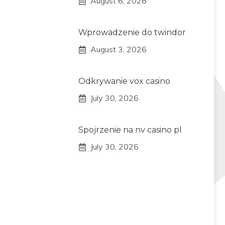
August 6, 2026
Wprowadzenie do twindor
August 3, 2026
Odkrywanie vox casino
July 30, 2026
Spojrzenie na nv casino pl
July 30, 2026