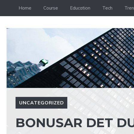
Skip
Home
Course
Education
Tech
Tren
to
content
UNCATEGORIZED
BONUSAR DET DU