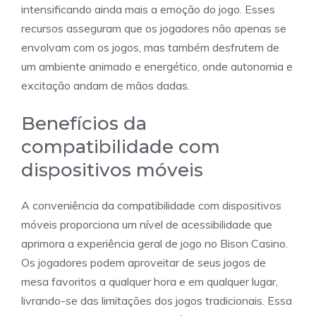
intensificando ainda mais a emoção do jogo. Esses
recursos asseguram que os jogadores não apenas se
envolvam com os jogos, mas também desfrutem de
um ambiente animado e energético, onde autonomia e
excitação andam de mãos dadas.
Benefícios da
compatibilidade com
dispositivos móveis
A conveniência da compatibilidade com dispositivos
móveis proporciona um nível de acessibilidade que
aprimora a experiência geral de jogo no Bison Casino.
Os jogadores podem aproveitar de seus jogos de
mesa favoritos a qualquer hora e em qualquer lugar,
livrando-se das limitações dos jogos tradicionais. Essa