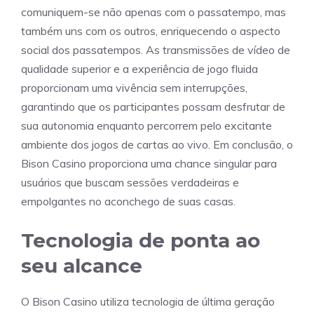
comuniquem-se não apenas com o passatempo, mas
também uns com os outros, enriquecendo o aspecto
social dos passatempos. As transmissões de vídeo de
qualidade superior e a experiência de jogo fluida
proporcionam uma vivência sem interrupções,
garantindo que os participantes possam desfrutar de
sua autonomia enquanto percorrem pelo excitante
ambiente dos jogos de cartas ao vivo. Em conclusão, o
Bison Casino proporciona uma chance singular para
usuários que buscam sessões verdadeiras e
empolgantes no aconchego de suas casas.
Tecnologia de ponta ao
seu alcance
O Bison Casino utiliza tecnologia de última geração