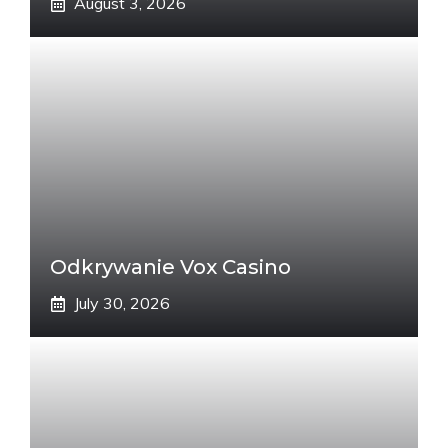
August 3, 2026
Odkrywanie Vox Casino
July 30, 2026