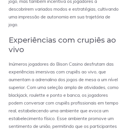
jogo, mas também incentiva os jogadores a
descobrirem variados modos e estratégias, cultivando
uma impressão de autonomia em sua trajetória de
jogo.
Experiências com crupiês ao
vivo
Inúmeros jogadores do Bison Casino desfrutam das
experiências imersivas com crupiês ao vivo, que
aumentam a adrenalina dos jogos de mesa a um nível
superior. Com uma seleção ampla de atividades, como
blackjack, roulette e ponto e banca, os jogadores
podem conversar com crupiês profissionais em tempo
real, estabelecendo uma ambiente que evoca um
estabelecimento físico. Esse ambiente promove um
sentimento de união, permitindo que os participantes