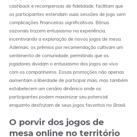
cashback e recompensas de fidelidade, facilitam que
os participantes estendam suas sessões de jogo sem
complicações financeiras significativas. Bônus
sazonais trazem entusiasmo na experiência,
incentivando a exploração de novos jogos de mesa.
Ademais, os prêmios por recomendação cultivam um
sentimento de comunidade, permitindo que os
jogadores dividam o entusiasmo dos jogos ao vivo
com os companheiros. Essas promoções não apenas
aumentam a liberdade de participar mais, mas também
estabelecem um cenário dinâmico onde os
participantes podem maximizar seu potencial
enquanto desfrutam de seus jogos favoritos no Brasil.
O porvir dos jogos de
mesa online no território