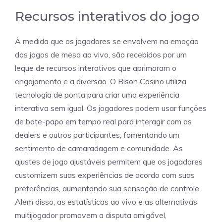
Recursos interativos do jogo
À medida que os jogadores se envolvem na emoção
dos jogos de mesa ao vivo, são recebidos por um
leque de recursos interativos que aprimoram o
engajamento e a diversão. O Bison Casino utiliza
tecnologia de ponta para criar uma experiência
interativa sem igual. Os jogadores podem usar funções
de bate-papo em tempo real para interagir com os
dealers e outros participantes, fomentando um
sentimento de camaradagem e comunidade. As
ajustes de jogo ajustáveis permitem que os jogadores
customizem suas experiências de acordo com suas
preferências, aumentando sua sensação de controle.
Além disso, as estatísticas ao vivo e as alternativas
multijogador promovem a disputa amigável,