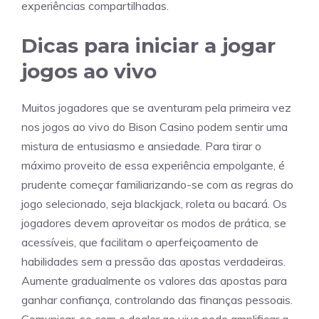
experiências compartilhadas.
Dicas para iniciar a jogar
jogos ao vivo
Muitos jogadores que se aventuram pela primeira vez
nos jogos ao vivo do Bison Casino podem sentir uma
mistura de entusiasmo e ansiedade. Para tirar o
máximo proveito de essa experiência empolgante, é
prudente começar familiarizando-se com as regras do
jogo selecionado, seja blackjack, roleta ou bacará. Os
jogadores devem aproveitar os modos de prática, se
acessíveis, que facilitam o aperfeiçoamento de
habilidades sem a pressão das apostas verdadeiras.
Aumente gradualmente os valores das apostas para
ganhar confiança, controlando das finanças pessoais.