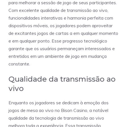
para melhorar a sessão de jogo de seus participantes.
Com excelente qualidade de transmissão ao vivo,
funcionalidades interativas e harmonia perfeita com
dispositivos móveis, os jogadores podem aproveitar
de excitantes jogos de cartas a em qualquer momento
e em qualquer ponto. Esse progresso tecnológico
garante que os usuários permaneçam interessados e
entretidos em um ambiente de jogo em mudança
constante.
Qualidade da transmissão ao
vivo
Enquanto os jogadores se dedicam à emoção dos
jogos de mesa ao vivo no Bison Casino, a notável
qualidade da tecnologia de transmissão ao vivo
melhora toda a experiência. Essa transmissão