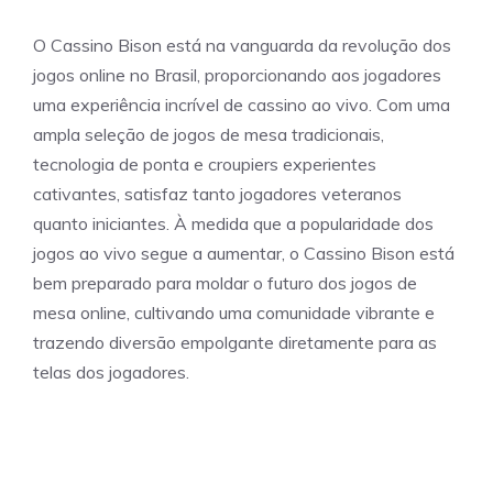
O Cassino Bison está na vanguarda da revolução dos
jogos online no Brasil, proporcionando aos jogadores
uma experiência incrível de cassino ao vivo. Com uma
ampla seleção de jogos de mesa tradicionais,
tecnologia de ponta e croupiers experientes
cativantes, satisfaz tanto jogadores veteranos
quanto iniciantes. À medida que a popularidade dos
jogos ao vivo segue a aumentar, o Cassino Bison está
bem preparado para moldar o futuro dos jogos de
mesa online, cultivando uma comunidade vibrante e
trazendo diversão empolgante diretamente para as
telas dos jogadores.