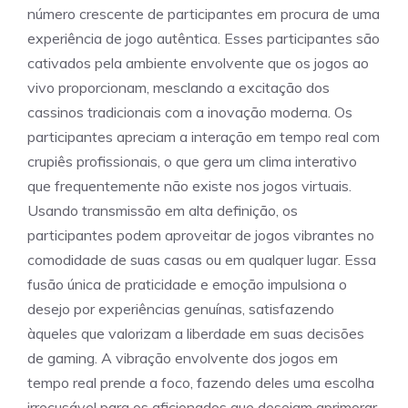
número crescente de participantes em procura de uma
experiência de jogo autêntica. Esses participantes são
cativados pela ambiente envolvente que os jogos ao
vivo proporcionam, mesclando a excitação dos
cassinos tradicionais com a inovação moderna. Os
participantes apreciam a interação em tempo real com
crupiês profissionais, o que gera um clima interativo
que frequentemente não existe nos jogos virtuais.
Usando transmissão em alta definição, os
participantes podem aproveitar de jogos vibrantes no
comodidade de suas casas ou em qualquer lugar. Essa
fusão única de praticidade e emoção impulsiona o
desejo por experiências genuínas, satisfazendo
àqueles que valorizam a liberdade em suas decisões
de gaming. A vibração envolvente dos jogos em
tempo real prende a foco, fazendo deles uma escolha
irrecusável para os aficionados que desejam aprimorar