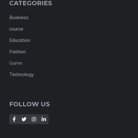
CATEGORIES
Business
course
Education
Fashion
Game
Technology
FOLLOW US