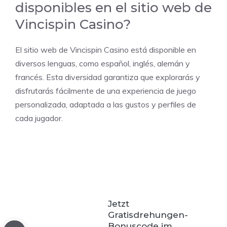
disponibles en el sitio web de
Vincispin Casino?
El sitio web de Vincispin Casino está disponible en
diversos lenguas, como español, inglés, alemán y
francés. Esta diversidad garantiza que explorarás y
disfrutarás fácilmente de una experiencia de juego
personalizada, adaptada a las gustos y perfiles de
cada jugador.
Jetzt
Gratisdrehungen-
Bonuscode im