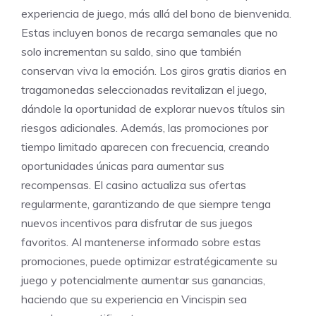
experiencia de juego, más allá del bono de bienvenida.
Estas incluyen bonos de recarga semanales que no
solo incrementan su saldo, sino que también
conservan viva la emoción. Los giros gratis diarios en
tragamonedas seleccionadas revitalizan el juego,
dándole la oportunidad de explorar nuevos títulos sin
riesgos adicionales. Además, las promociones por
tiempo limitado aparecen con frecuencia, creando
oportunidades únicas para aumentar sus
recompensas. El casino actualiza sus ofertas
regularmente, garantizando de que siempre tenga
nuevos incentivos para disfrutar de sus juegos
favoritos. Al mantenerse informado sobre estas
promociones, puede optimizar estratégicamente su
juego y potencialmente aumentar sus ganancias,
haciendo que su experiencia en Vincispin sea