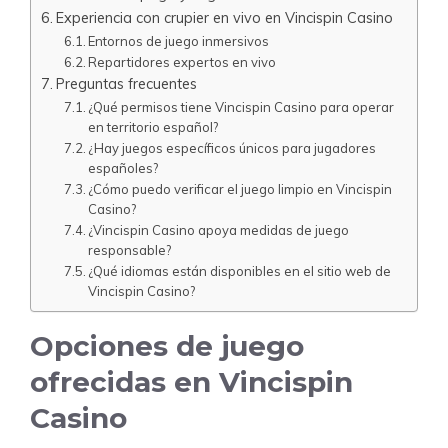
Experiencia con crupier en vivo en Vincispin Casino
Entornos de juego inmersivos
Repartidores expertos en vivo
Preguntas frecuentes
¿Qué permisos tiene Vincispin Casino para operar
en territorio español?
¿Hay juegos específicos únicos para jugadores
españoles?
¿Cómo puedo verificar el juego limpio en Vincispin
Casino?
¿Vincispin Casino apoya medidas de juego
responsable?
¿Qué idiomas están disponibles en el sitio web de
Vincispin Casino?
Opciones de juego
ofrecidas en Vincispin
Casino