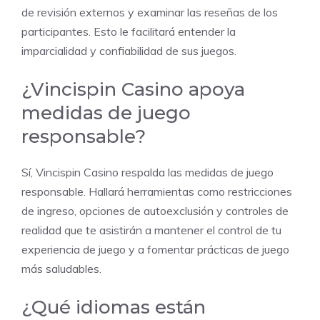
de revisión externos y examinar las reseñas de los
participantes. Esto le facilitará entender la
imparcialidad y confiabilidad de sus juegos.
¿Vincispin Casino apoya
medidas de juego
responsable?
Sí, Vincispin Casino respalda las medidas de juego
responsable. Hallará herramientas como restricciones
de ingreso, opciones de autoexclusión y controles de
realidad que te asistirán a mantener el control de tu
experiencia de juego y a fomentar prácticas de juego
más saludables.
¿Qué idiomas están