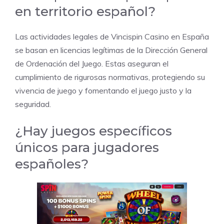
en territorio español?
Las actividades legales de Vincispin Casino en España
se basan en licencias legítimas de la Dirección General
de Ordenación del Juego. Estas aseguran el
cumplimiento de rigurosas normativas, protegiendo su
vivencia de juego y fomentando el juego justo y la
seguridad.
¿Hay juegos específicos
únicos para jugadores
españoles?