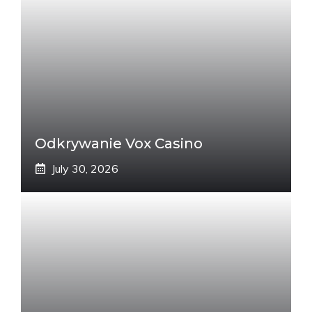
Odkrywanie Vox Casino
July 30, 2026