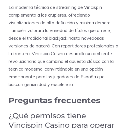
La moderna técnica de streaming de Vincispin
complementa a los crupieres, ofreciendo
visualizaciones de alta definición y mínima demora.
También valorará la variedad de títulos que ofrece,
desde el tradicional blackjack hasta novedosas
versiones de bacará. Con repartidores profesionales a
la frontera, Vincispin Casino desarrolla un ambiente
revolucionario que combina el apuesta clásico con la
técnica moderna, convirtiéndolo en una opción
emocionante para los jugadores de España que
buscan genuinidad y excelencia.
Preguntas frecuentes
¿Qué permisos tiene
Vincispin Casino para operar