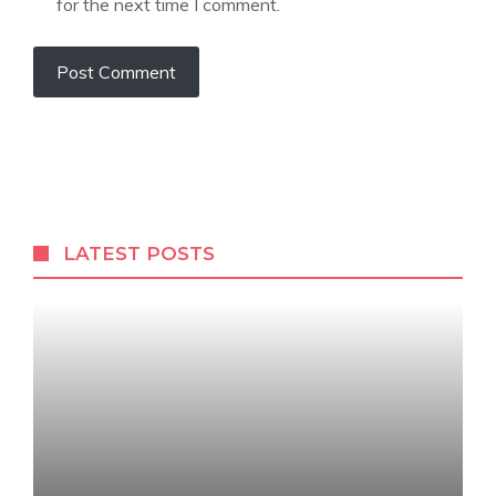
for the next time I comment.
LATEST POSTS