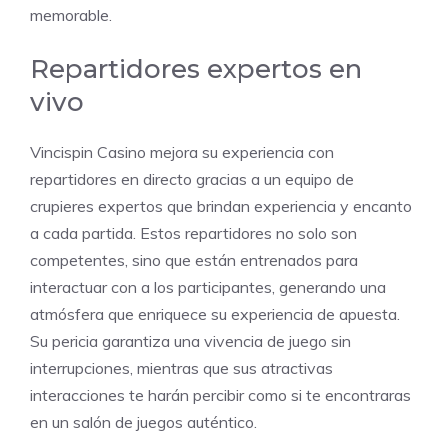
memorable.
Repartidores expertos en
vivo
Vincispin Casino mejora su experiencia con
repartidores en directo gracias a un equipo de
crupieres expertos que brindan experiencia y encanto
a cada partida. Estos repartidores no solo son
competentes, sino que están entrenados para
interactuar con a los participantes, generando una
atmósfera que enriquece su experiencia de apuesta.
Su pericia garantiza una vivencia de juego sin
interrupciones, mientras que sus atractivas
interacciones te harán percibir como si te encontraras
en un salón de juegos auténtico.