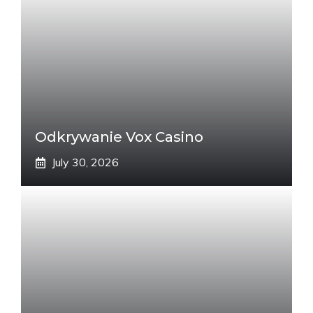
Odkrywanie Vox Casino
July 30, 2026