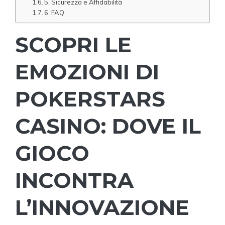
5. Sicurezza e Affidabilità
6. FAQ
SCOPRI LE
EMOZIONI DI
POKERSTARS
CASINO: DOVE IL
GIOCO
INCONTRA
L’INNOVAZIONE