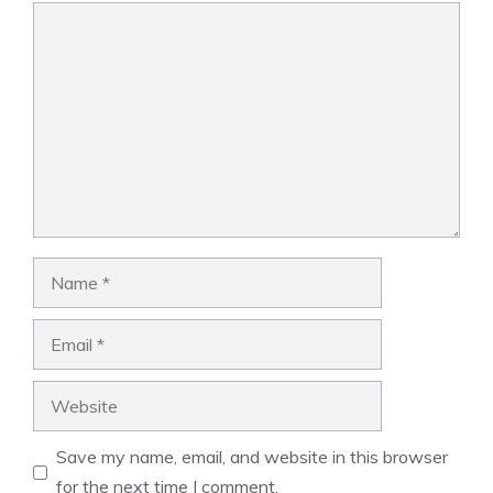
Comment
Name
Email
Website
Save my name, email, and website in this browser
for the next time I comment.