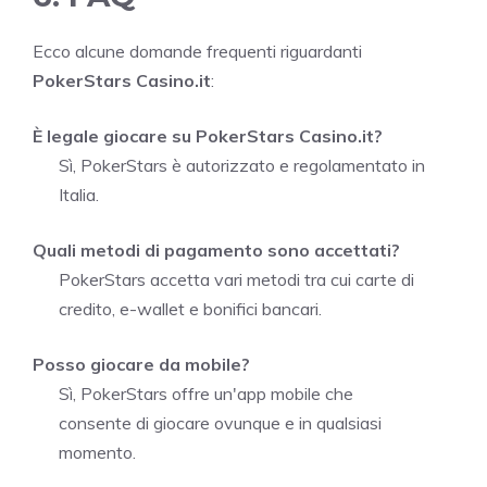
Ecco alcune domande frequenti riguardanti
PokerStars Casino.it
:
È legale giocare su PokerStars Casino.it?
Sì, PokerStars è autorizzato e regolamentato in
Italia.
Quali metodi di pagamento sono accettati?
PokerStars accetta vari metodi tra cui carte di
credito, e-wallet e bonifici bancari.
Posso giocare da mobile?
Sì, PokerStars offre un'app mobile che
consente di giocare ovunque e in qualsiasi
momento.