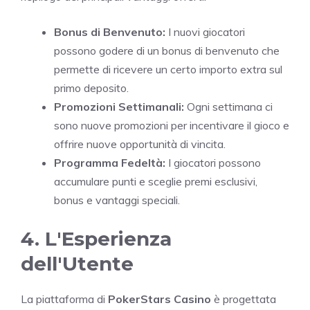
Bonus di Benvenuto:
I nuovi giocatori
possono godere di un bonus di benvenuto che
permette di ricevere un certo importo extra sul
primo deposito.
Promozioni Settimanali:
Ogni settimana ci
sono nuove promozioni per incentivare il gioco e
offrire nuove opportunità di vincita.
Programma Fedeltà:
I giocatori possono
accumulare punti e sceglie premi esclusivi,
bonus e vantaggi speciali.
4. L'Esperienza
dell'Utente
La piattaforma di
PokerStars Casino
è progettata