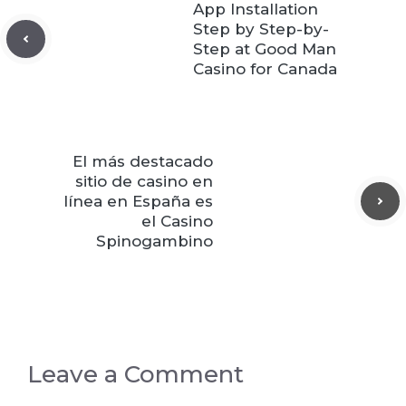
App Installation
Step by Step-by-
Step at Good Man
Casino for Canada
El más destacado
sitio de casino en
línea en España es
el Casino
Spinogambino
Leave a Comment