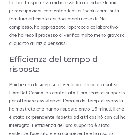
La loro trasparenza mi ha assistito ad ridurre le mie
preoccupazioni, consentendomi di focalizzarmi sulla
fornitura efficiente dei documenti richiesti. Nel
complesso, ho apprezzato l’approccio collaborativo,
che ha reso il processo di verifica molto meno gravoso
di quanto all’inizio pensassi.
Efficienza del tempo di
risposta
Poiché ero desideroso di verificare il mio account su
LibraBet Casino, ho contattato il loro team di supporto
per ottenere assistenza. L’analisi dei tempi di risposta
ha mostrato che hanno risposto entro 15 minuti, il che
è stato sorprendente rispetto ad altri casinò con cui ho
interagito. L’efficienza del loro supporto è stata
evidente: l’operatore era competente e ha risolto