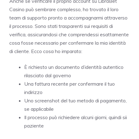
Anche se verificare il proprio account su LibraBet
Casino può sembrare complesso, ho trovato il loro
team di supporto pronto a accompagnarmi attraverso
il processo. Sono stati trasparenti sui requisiti di
verifica, assicurandosi che comprendessi esattamente
cosa fosse necessario per confermare la mia identità
di cliente. Ecco cosa ho imparato:
È richiesto un documento d’identità autentico
rilasciato dal governo
Una fattura recente per confermare il tuo
indirizzo
Uno screenshot del tuo metodo di pagamento,
se applicabile
Il processo può richiedere alcuni giorni, quindi sii
paziente