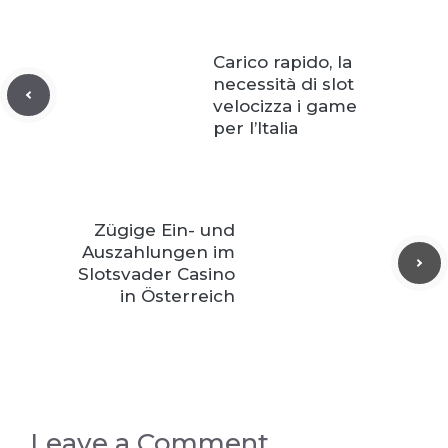
Carico rapido, la
necessità di slot
velocizza i game
per l’Italia
Zügige Ein- und
Auszahlungen im
Slotsvader Casino
in Österreich
Leave a Comment