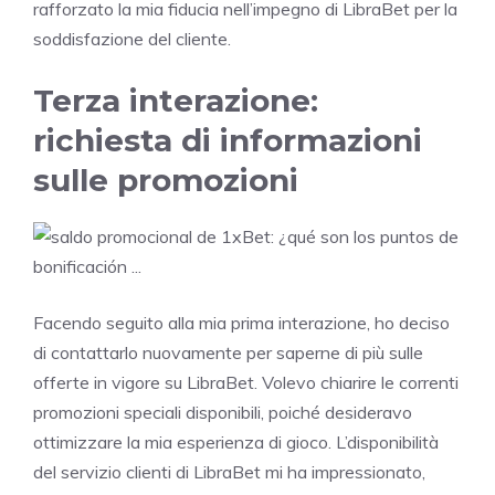
rafforzato la mia fiducia nell’impegno di LibraBet per la
soddisfazione del cliente.
Terza interazione:
richiesta di informazioni
sulle promozioni
Facendo seguito alla mia prima interazione, ho deciso
di contattarlo nuovamente per saperne di più sulle
offerte in vigore su LibraBet. Volevo chiarire le correnti
promozioni speciali disponibili, poiché desideravo
ottimizzare la mia esperienza di gioco. L’disponibilità
del servizio clienti di LibraBet mi ha impressionato,