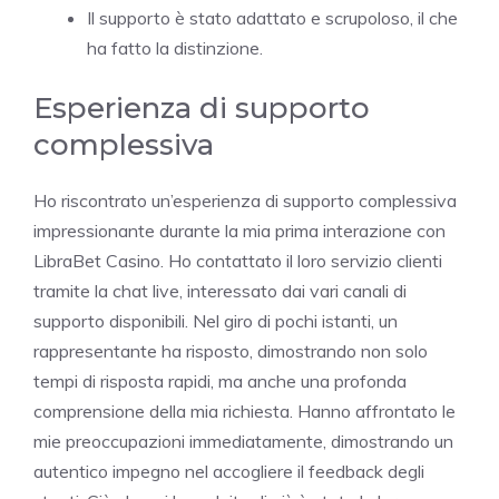
Il supporto è stato adattato e scrupoloso, il che
ha fatto la distinzione.
Esperienza di supporto
complessiva
Ho riscontrato un’esperienza di supporto complessiva
impressionante durante la mia prima interazione con
LibraBet Casino. Ho contattato il loro servizio clienti
tramite la chat live, interessato dai vari canali di
supporto disponibili. Nel giro di pochi istanti, un
rappresentante ha risposto, dimostrando non solo
tempi di risposta rapidi, ma anche una profonda
comprensione della mia richiesta. Hanno affrontato le
mie preoccupazioni immediatamente, dimostrando un
autentico impegno nel accogliere il feedback degli