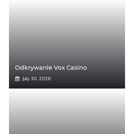
Odkrywanie Vox Casino
July 30, 2026