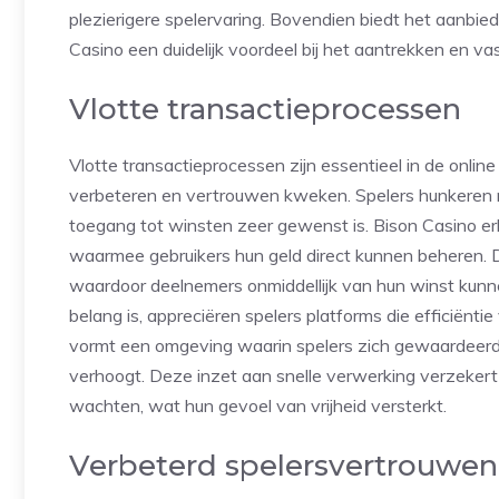
plezierigere spelervaring. Bovendien biedt het aanbied
Casino een duidelijk voordeel bij het aantrekken en v
Vlotte transactieprocessen
Vlotte transactieprocessen zijn essentieel in de onlin
verbeteren en vertrouwen kweken. Spelers hunkeren na
toegang tot winsten zeer gewenst is. Bison Casino er
waarmee gebruikers hun geld direct kunnen beheren. Di
waardoor deelnemers onmiddellijk van hun winst kunnen 
belang is, appreciëren spelers platforms die efficiënti
vormt een omgeving waarin spelers zich gewaardeerd 
verhoogt. Deze inzet aan snelle verwerking verzekert 
wachten, wat hun gevoel van vrijheid versterkt.
Verbeterd spelersvertrouwen