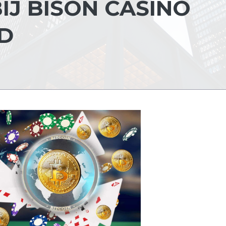
IJ BISON CASINO
D