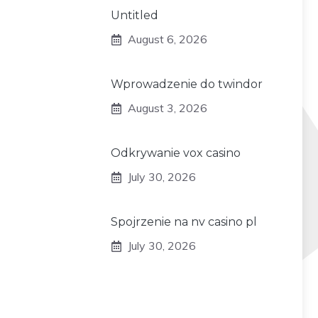
Untitled
August 6, 2026
Wprowadzenie do twindor
August 3, 2026
Odkrywanie vox casino
July 30, 2026
Spojrzenie na nv casino pl
July 30, 2026