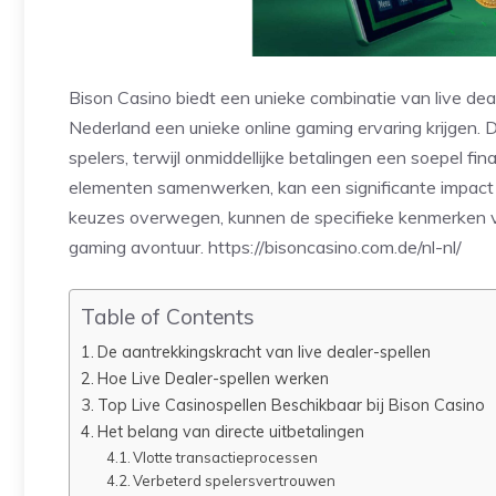
Bison Casino biedt een unieke combinatie van live deal
Nederland een unieke online gaming ervaring krijgen. 
spelers, terwijl onmiddellijke betalingen een soepel fi
elementen samenwerken, kan een significante impact 
keuzes overwegen, kunnen de specifieke kenmerken van
gaming avontuur.
https://bisoncasino.com.de/nl-nl/
Table of Contents
De aantrekkingskracht van live dealer-spellen
Hoe Live Dealer-spellen werken
Top Live Casinospellen Beschikbaar bij Bison Casino
Het belang van directe uitbetalingen
Vlotte transactieprocessen
Verbeterd spelersvertrouwen