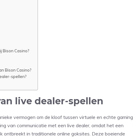
ij Bison Casino?
an Bison Casino?
dealer-spellen?
an live dealer-spellen
un unieke vermogen om de kloof tussen virtuele en echte gaming
ing van communicatie met een live dealer, omdat het een
ontbreekt in traditionele online goksites. Deze boeiende