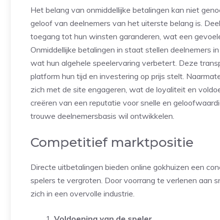
Het belang van onmiddellijke betalingen kan niet gen
geloof van deelnemers van het uiterste belang is. Dee
toegang tot hun winsten garanderen, wat een gevoele
Onmiddellijke betalingen in staat stellen deelnemers 
wat hun algehele speelervaring verbetert. Deze transp
platform hun tijd en investering op prijs stelt. Naar
zich met de site engageren, wat de loyaliteit en voldoe
creëren van een reputatie voor snelle en geloofwaardig
trouwe deelnemersbasis wil ontwikkelen.
Competitief marktpositie
Directe uitbetalingen bieden online gokhuizen een con
spelers te vergroten. Door voorrang te verlenen aan s
zich in een overvolle industrie.
Voldoening van de speler