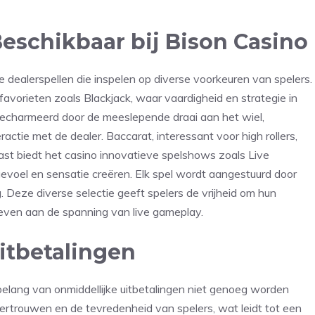
Beschikbaar bij Bison Casino
dealerspellen die inspelen op diverse voorkeuren van spelers.
favorieten zoals Blackjack, waar vaardigheid en strategie in
echarmeerd door de meeslepende draai aan het wiel,
ctie met de dealer. Baccarat, interessant voor high rollers,
st biedt het casino innovatieve spelshows zoals Live
oel en sensatie creëren. Elk spel wordt aangestuurd door
 Deze diverse selectie geeft spelers de vrijheid om hun
beleven aan de spanning van live gameplay.
itbetalingen
belang van onmiddellijke uitbetalingen niet genoeg worden
ertrouwen en de tevredenheid van spelers, wat leidt tot een