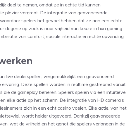
ijk deel te nemen, omdat ze in echte tijd kunnen
 plezier vergroot. De integratie van geavanceerde
, waardoor spelers het gevoel hebben dat ze aan een echte
or degene op zoek is naar vrijheid van keuze in hun gaming
mbinatie van comfort, sociale interactie en echte opwinding,
 werken
van live dealerspellen, vergemakkelijkt een geavanceerd
e ervaring. Deze spellen worden in realtime gestreamd vanuit
ers die de gameplay beheren. Spelers spelen via een intuïtieve
gen elke actie op het scherm. De integratie van HD camera’s
eelnemers zich in een echt casino voelen. Elke actie, van het
lettewiel, wordt helder uitgevoerd. Dankzij geavanceerde
n, wat de vrijheid en het genot die spelers verlangen in de