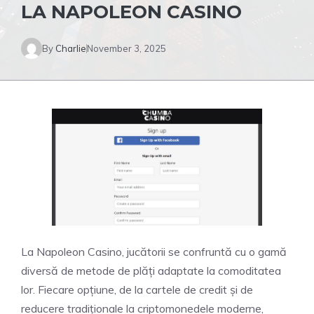
LA NAPOLEON CASINO
By
Charlie
November 3, 2025
La Napoleon Casino, jucătorii se confruntă cu o gamă
diversă de metode de plăți adaptate la comoditatea
lor. Fiecare opțiune, de la cartele de credit și de
reducere tradiționale la criptomonedele moderne,