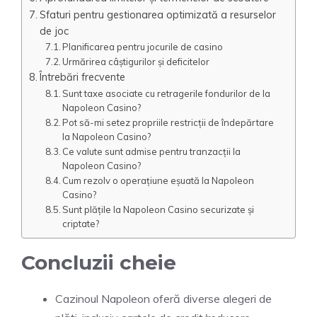
Sfaturi pentru gestionarea optimizată a resurselor
de joc
Planificarea pentru jocurile de casino
Urmărirea câștigurilor și deficitelor
Întrebări frecvente
Sunt taxe asociate cu retragerile fondurilor de la
Napoleon Casino?
Pot să-mi setez propriile restricții de îndepărtare
la Napoleon Casino?
Ce valute sunt admise pentru tranzacții la
Napoleon Casino?
Cum rezolv o operațiune eșuată la Napoleon
Casino?
Sunt plățile la Napoleon Casino securizate și
criptate?
Concluzii cheie
Cazinoul Napoleon oferă diverse alegeri de