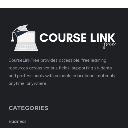
CourseLinkFree provides accessible, free learning
resources across various fields, supporting students
and professionals with valuable educational materials
anytime, anywhere.
CATEGORIES
Business