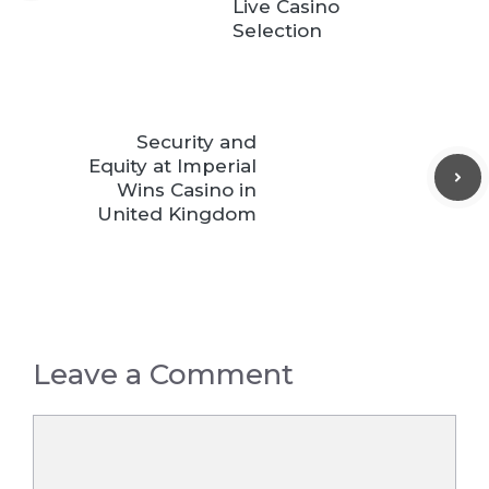
Live Casino
Selection
Security and
Equity at Imperial
Wins Casino in
United Kingdom
Leave a Comment
Comment