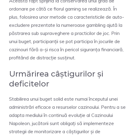
Această fapt sprijină la conservarea unui grad de
ordonare pe câtă ce fiorul gaming se realizează. În
plus, folosirea unor metode ca caracteristicile de auto-
excludere prezentate la numeroase gambling ajută la
păstrarea sub supraveghere a practicilor de joc. Prin
unui buget, participanții se pot participa în jocurile de
cazinouri fără a-și risca în pericol siguranța financiară,
profitând de distracție susținut.
Urmărirea câștigurilor și
deficitelor
Stabilirea unui buget solid este numai începutul unei
administrări eficace a resurselor cazinoului. Pentru a se
adapta mediului în continuă evoluție al Cazinoului
Napoleon, jucătorii sunt obligați să implementeze
strategii de monitorizare a câștigurilor și de