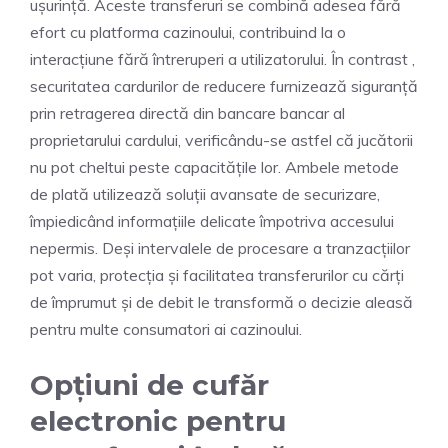
ușurință. Aceste transferuri se combină adesea fără
efort cu platforma cazinoului, contribuind la o
interacțiune fără întreruperi a utilizatorului. În contrast ,
securitatea cardurilor de reducere furnizează siguranță
prin retragerea directă din bancare bancar al
proprietarului cardului, verificându-se astfel că jucătorii
nu pot cheltui peste capacitățile lor. Ambele metode
de plată utilizează soluții avansate de securizare,
împiedicând informațiile delicate împotriva accesului
nepermis. Deși intervalele de procesare a tranzacțiilor
pot varia, protecția și facilitatea transferurilor cu cărți
de împrumut și de debit le transformă o decizie aleasă
pentru multe consumatori ai cazinoului.
Opțiuni de cufăr
electronic pentru