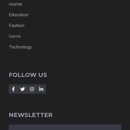
course
Education
Fashion
Game
Technology
FOLLOW US
NEWSLETTER