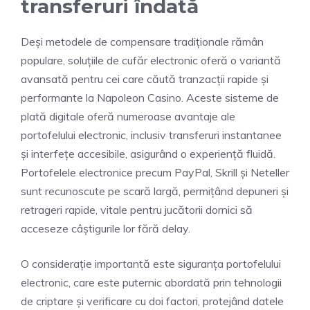
transferuri îndată
Deși metodele de compensare tradiționale rămân
populare, soluțiile de cufăr electronic oferă o variantă
avansată pentru cei care căută tranzacții rapide și
performante la Napoleon Casino. Aceste sisteme de
plată digitale oferă numeroase avantaje ale
portofelului electronic, inclusiv transferuri instantanee
și interfețe accesibile, asigurând o experiență fluidă.
Portofelele electronice precum PayPal, Skrill și Neteller
sunt recunoscute pe scară largă, permițând depuneri și
retrageri rapide, vitale pentru jucătorii dornici să
acceseze câștigurile lor fără delay.
O considerație importantă este siguranța portofelului
electronic, care este puternic abordată prin tehnologii
de criptare și verificare cu doi factori, protejând datele