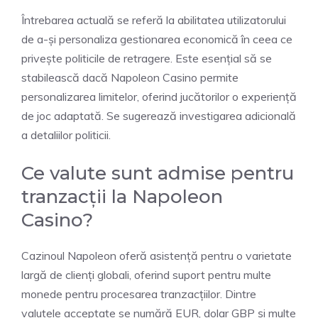
Întrebarea actuală se referă la abilitatea utilizatorului
de a-și personaliza gestionarea economică în ceea ce
privește politicile de retragere. Este esențial să se
stabilească dacă Napoleon Casino permite
personalizarea limitelor, oferind jucătorilor o experiență
de joc adaptată. Se sugerează investigarea adicională
a detaliilor politicii.
Ce valute sunt admise pentru
tranzacții la Napoleon
Casino?
Cazinoul Napoleon oferă asistență pentru o varietate
largă de clienți globali, oferind suport pentru multe
monede pentru procesarea tranzacțiilor. Dintre
valutele acceptate se numără EUR, dolar GBP și multe