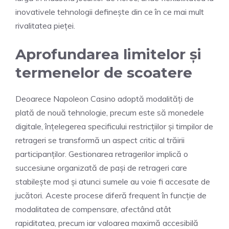
inovativele tehnologii definește din ce în ce mai mult
rivalitatea pieței.
Aprofundarea limitelor și
termenelor de scoatere
Deoarece Napoleon Casino adoptă modalități de
plată de nouă tehnologie, precum este să monedele
digitale, înțelegerea specificului restricțiilor și timpilor de
retrageri se transformă un aspect critic al trăirii
participanților. Gestionarea retragerilor implică o
succesiune organizată de pași de retrageri care
stabilește mod și atunci sumele au voie fi accesate de
jucători. Aceste procese diferă frequent în funcție de
modalitatea de compensare, afectând atât
rapiditatea, precum iar valoarea maximă accesibilă