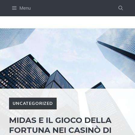
Skip
Menu
to
content
UNCATEGORIZED
MIDAS E IL GIOCO DELLA
FORTUNA NEI CASINÒ DI