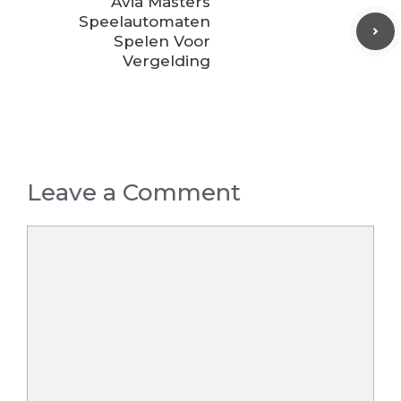
Avia Masters
Speelautomaten
Spelen Voor
Vergelding
Leave a Comment
Comment