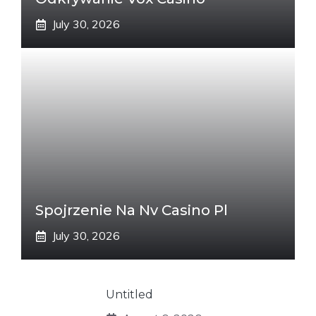
July 30, 2026
Spojrzenie Na Nv Casino Pl
July 30, 2026
Untitled