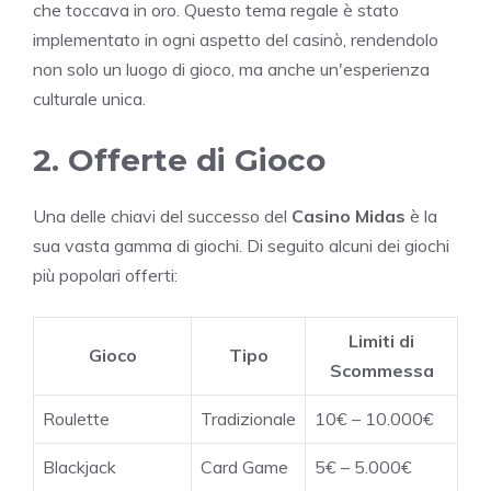
che toccava in oro. Questo tema regale è stato
implementato in ogni aspetto del casinò, rendendolo
non solo un luogo di gioco, ma anche un'esperienza
culturale unica.
2. Offerte di Gioco
Una delle chiavi del successo del
Casino Midas
è la
sua vasta gamma di giochi. Di seguito alcuni dei giochi
più popolari offerti:
Limiti di
Gioco
Tipo
Scommessa
Roulette
Tradizionale
10€ – 10.000€
Blackjack
Card Game
5€ – 5.000€