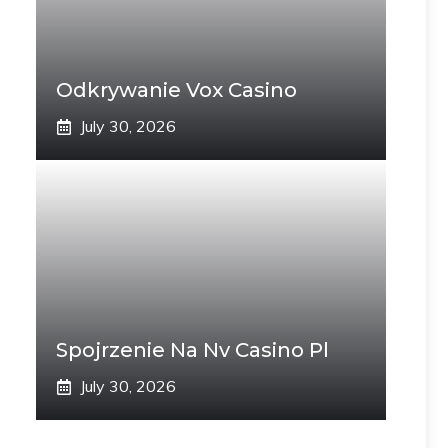
Odkrywanie Vox Casino
July 30, 2026
Spojrzenie Na Nv Casino Pl
July 30, 2026