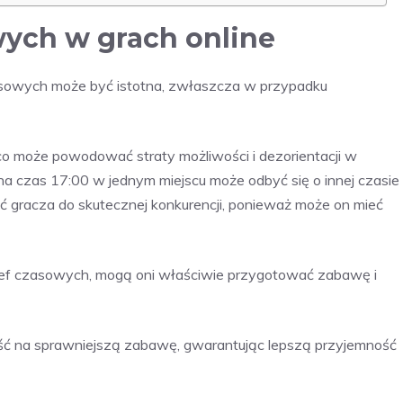
wych w grach online
zasowych może być istotna, zwłaszcza w przypadku
co może powodować straty możliwości i dezorientacji w
y na czas 17:00 w jednym miejscu może odbyć się o innej czasie
ć gracza do skutecznej konkurencji, ponieważ może on mieć
tref czasowych, mogą oni właściwie przygotować zabawę i
ć na sprawniejszą zabawę, gwarantując lepszą przyjemność