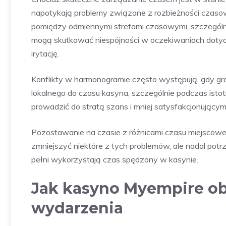
napotykają problemy związane z rozbieżności czaso
pomiędzy odmiennymi strefami czasowymi, szczególn
mogą skutkować niespójności w oczekiwaniach doty
irytację.
Konflikty w harmonogramie często występują, gdy g
lokalnego do czasu kasyna, szczególnie podczas isto
prowadzić do stratą szans i mniej satysfakcjonując
Pozostawanie na czasie z różnicami czasu miejscowe
zmniejszyć niektóre z tych problemów, ale nadal pot
pełni wykorzystają czas spędzony w kasynie.
Jak kasyno Myempire ob
wydarzenia