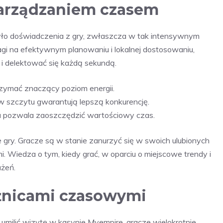
zarządzaniem czasem
o doświadczenia z gry, zwłaszcza w tak intensywnym
gi na efektywnym planowaniu i lokalnej dostosowaniu,
i delektować się każdą sekundą.
zymać znaczący poziom energii.
w szczytu gwarantują lepszą konkurencję.
a pozwala zaoszczędzić wartościowy czas.
 gry. Gracze są w stanie zanurzyć się w swoich ulubionych
. Wiedza o tym, kiedy grać, w oparciu o miejscowe trendy i
żeń.
żnicami czasowymi
umilić wizytę w kasynie Myempire, gracze wielokrotnie