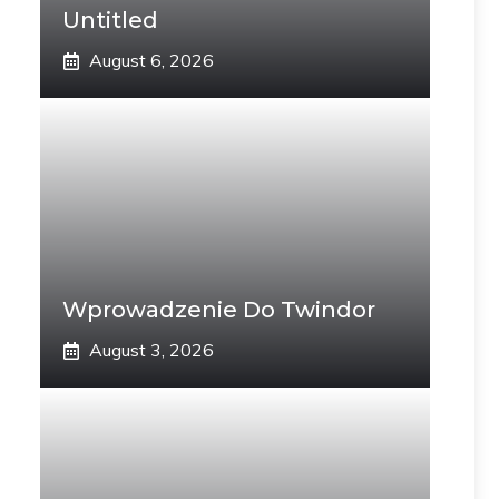
Untitled
August 6, 2026
Wprowadzenie Do Twindor
August 3, 2026