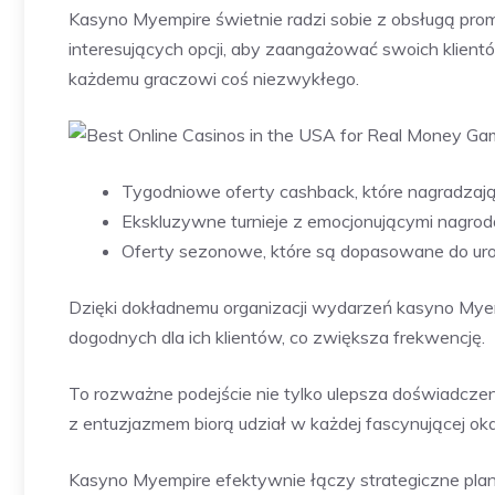
Kasyno Myempire świetnie radzi sobie z obsługą promo
interesujących opcji, aby zaangażować swoich klient
każdemu graczowi coś niezwykłego.
Tygodniowe oferty cashback, które nagradzaj
Ekskluzywne turnieje z emocjonującymi nagrod
Oferty sezonowe, które są dopasowane do uro
Dzięki dokładnemu organizacji wydarzeń kasyno Mye
dogodnych dla ich klientów, co zwiększa frekwencję.
To rozważne podejście nie tylko ulepsza doświadczeni
z entuzjazmem biorą udział w każdej fascynującej okaz
Kasyno Myempire efektywnie łączy strategiczne planow