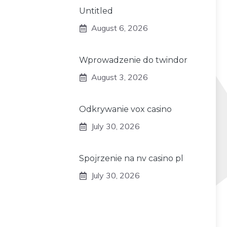
Untitled
August 6, 2026
Wprowadzenie do twindor
August 3, 2026
Odkrywanie vox casino
July 30, 2026
Spojrzenie na nv casino pl
July 30, 2026