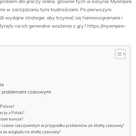
roblem dla graczy online, głównie tych w kasynie Myempire.
ami w zarządzaniu tymi trudnościami. Po pierwszym
źli wydajne strategie, aby trzymać się harmonogramami i
płynęły na ich generalne wrażenia z gry?
https://myempire-
ia
 z problemami czasowymi
 Polsce?
czy z Polski?
moim koncie?
 czasie rzeczywistym w przypadku problemów ze strefą czasową?
ia ze względu na strefę czasową?