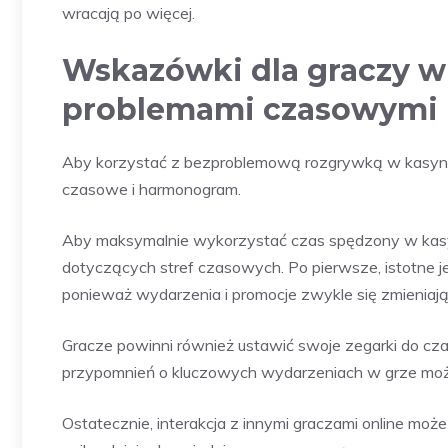
wracają po więcej.
Wskazówki dla graczy w 
problemami czasowymi
Aby korzystać z bezproblemową rozgrywką w kasynie
czasowe i harmonogram.
Aby maksymalnie wykorzystać czas spędzony w kasy
dotyczących stref czasowych. Po pierwsze, istotne j
ponieważ wydarzenia i promocje zwykle się zmieniają
Gracze powinni również ustawić swoje zegarki do cz
przypomnień o kluczowych wydarzeniach w grze może
Ostatecznie, interakcja z innymi graczami online moż