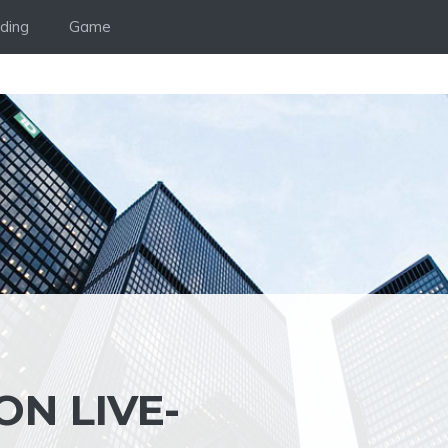
ding
Game
N LIVE-