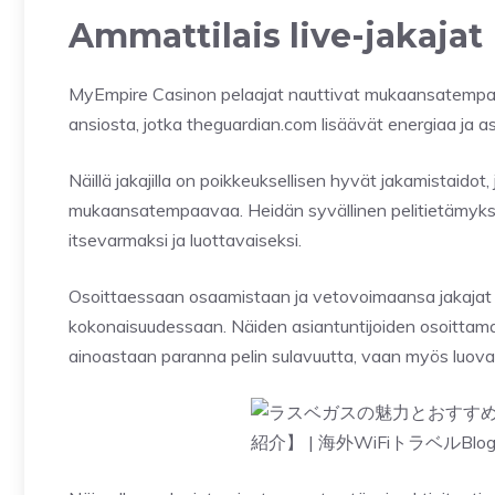
Ammattilais live-jakajat
MyEmpire Casinon pelaajat nauttivat mukaansatempaav
ansiosta, jotka
theguardian.com
lisäävät energiaa ja a
Näillä jakajilla on poikkeuksellisen hyvät jakamistaidot
mukaansatempaavaa. Heidän syvällinen pelitietämyks
itsevarmaksi ja luottavaiseksi.
Osoittaessaan osaamistaan ja vetovoimaansa jakajat v
kokonaisuudessaan. Näiden asiantuntijoiden osoittama
ainoastaan paranna pelin sulavuutta, vaan myös luovat 