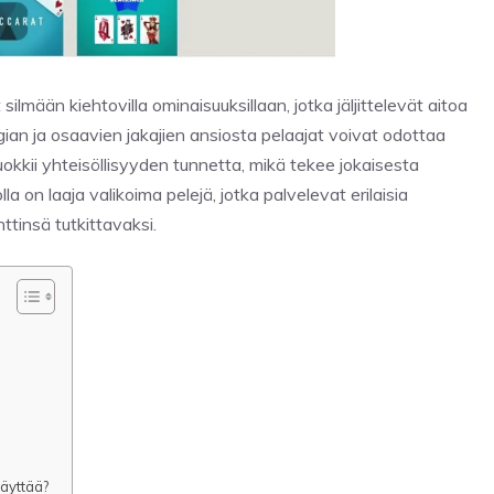
lmään kiehtovilla ominaisuuksillaan, jotka jäljittelevät aitoa
an ja osaavien jakajien ansiosta pelaajat voivat odottaa
okkii yhteisöllisyyden tunnetta, mikä tekee jokaisesta
lla on laaja valikoima pelejä, jotka palvelevat erilaisia
ttinsä tutkittavaksi.
käyttää?