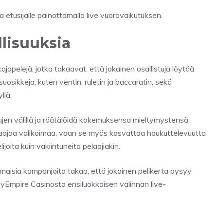
etusijalle painottamalla live vuorovaikutuksen.
lisuuksia
japelejä, jotka takaavat, että jokainen osallistuja löytää
suosikkeja, kuten ventin, ruletin ja baccaratin, sekä
llä.
lujen välillä ja räätälöidä kokemuksensa mieltymystensä
aajaa valikoimaa, vaan se myös kasvattaa houkuttelevuutta
elijoita kuin vakiintuneita pelaajiakin.
maisia kampanjoita takaa, että jokainen pelikerta pysyy
Empire Casinosta ensiluokkaisen valinnan live-