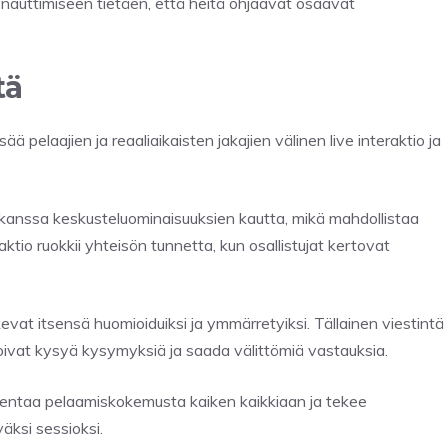
n nauttimiseen tietäen, että heitä ohjaavat osaavat
tä
elaajien ja reaaliaikaisten jakajien välinen live interaktio ja
 kanssa keskusteluominaisuuksien kautta, mikä mahdollistaa
tio ruokkii yhteisön tunnetta, kun osallistujat kertovat
okevat itsensä huomioiduiksi ja ymmärretyiksi. Tällainen viestintä
 voivat kysyä kysymyksiä ja saada välittömiä vastauksia.
hentaa pelaamiskokemusta kaiken kaikkiaan ja tekee
äksi sessioksi.