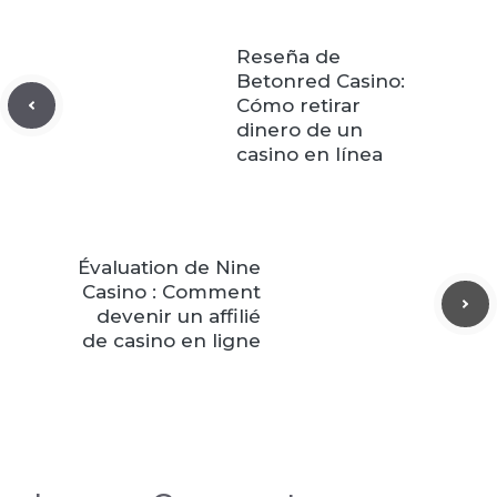
Reseña de
Betonred Casino:
Cómo retirar
dinero de un
casino en línea
Évaluation de Nine
Casino : Comment
devenir un affilié
de casino en ligne