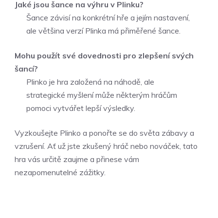
Jaké jsou šance na výhru v Plinku?
Šance závisí na konkrétní hře a jejím nastavení,
ale většina verzí Plinka má přiměřené šance.
Mohu použít své dovednosti pro zlepšení svých
šancí?
Plinko je hra založená na náhodě, ale
strategické myšlení může některým hráčům
pomoci vytvářet lepší výsledky.
Vyzkoušejte Plinko a ponořte se do světa zábavy a
vzrušení. Ať už jste zkušený hráč nebo nováček, tato
hra vás určitě zaujme a přinese vám
nezapomenutelné zážitky.