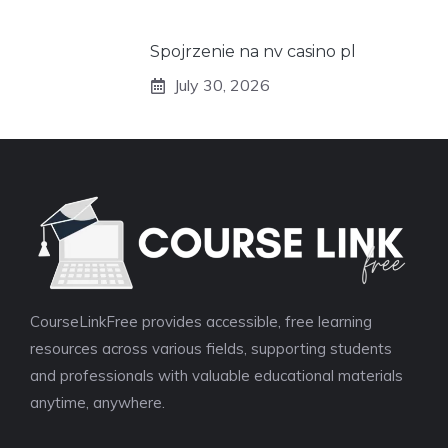
Spojrzenie na nv casino pl
July 30, 2026
CourseLinkFree provides accessible, free learning
resources across various fields, supporting students
and professionals with valuable educational materials
anytime, anywhere.