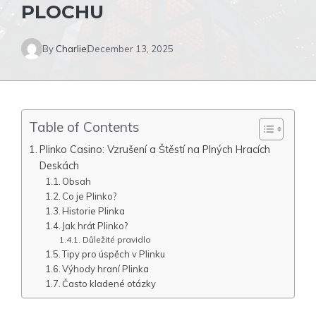
PLOCHU
By
Charlie
December 13, 2025
Table of Contents
Plinko Casino: Vzrušení a Štěstí na Plných Hracích
Deskách
Obsah
Co je Plinko?
Historie Plinka
Jak hrát Plinko?
Důležité pravidlo
Tipy pro úspěch v Plinku
Výhody hraní Plinka
Často kladené otázky