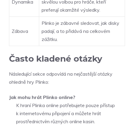
Dynamika
skvělou volbou pro hráče, kteří
preferují okamžité výsledky.
Plinko je zábavné sledovat, jak disky
Zábava
padají, a to přidává na celkovém
zážitku.
Často kladené otázky
Následující sekce odpovídá na nejčastější otázky
ohledně hry Plinko:
Jak mohu hrát Plinko online?
K hraní Plinka online potřebujete pouze přístup
k internetovému připojení a můžete hrát
prostřednictvím různých online kasin.