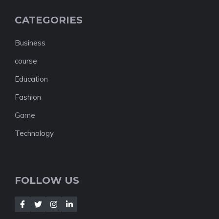
CATEGORIES
Business
course
Education
Fashion
Game
Technology
FOLLOW US