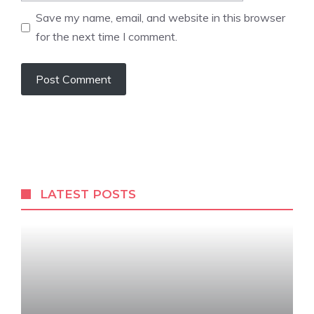
Save my name, email, and website in this browser
for the next time I comment.
LATEST POSTS