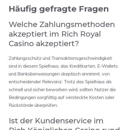
Häufig gefragte Fragen
Welche Zahlungsmethoden
akzeptiert im Rich Royal
Casino akzeptiert?
Zahlungsschutz und Transaktionsgeschwindigkeit
sind in diesem Spielhaus, das Kreditkarten, E-Wallets
und Banküberweisungen skeptisch annimmt, von
entscheidender Relevanz. Trotz das Spielhaus als
schnell und sicher beworben wird, sollten Nutzer die
Bedingungen sorgfältig auf versteckte Kosten oder
Rückstände überprüfen.
Ist der Kundenservice im