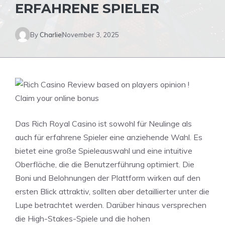
ERFAHRENE SPIELER
By
Charlie
November 3, 2025
Das Rich Royal Casino ist sowohl für Neulinge als
auch für erfahrene Spieler eine anziehende Wahl. Es
bietet eine große Spieleauswahl und eine intuitive
Oberfläche, die die Benutzerführung optimiert. Die
Boni und Belohnungen der Plattform wirken auf den
ersten Blick attraktiv, sollten aber detaillierter unter die
Lupe betrachtet werden. Darüber hinaus versprechen
die High-Stakes-Spiele und die hohen