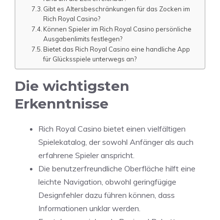
Gibt es Altersbeschränkungen für das Zocken im
Rich Royal Casino?
Können Spieler im Rich Royal Casino persönliche
Ausgabenlimits festlegen?
Bietet das Rich Royal Casino eine handliche App
für Glücksspiele unterwegs an?
Die wichtigsten
Erkenntnisse
Rich Royal Casino bietet einen vielfältigen
Spielekatalog, der sowohl Anfänger als auch
erfahrene Spieler anspricht.
Die benutzerfreundliche Oberfläche hilft eine
leichte Navigation, obwohl geringfügige
Designfehler dazu führen können, dass
Informationen unklar werden.