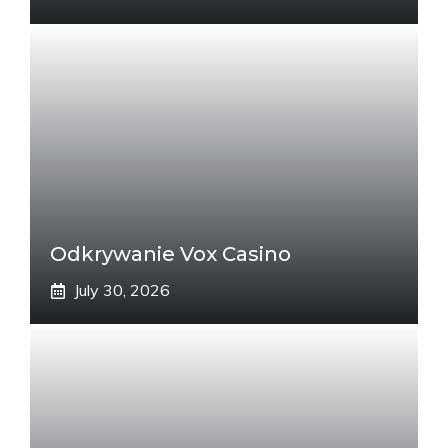
Odkrywanie Vox Casino
July 30, 2026