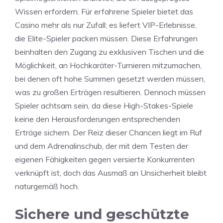
Wissen erfordern. Für erfahrene Spieler bietet das
Casino mehr als nur Zufall; es liefert VIP-Erlebnisse,
die Elite-Spieler packen müssen. Diese Erfahrungen
beinhalten den Zugang zu exklusiven Tischen und die
Möglichkeit, an Hochkaräter-Turnieren mitzumachen,
bei denen oft hohe Summen gesetzt werden müssen,
was zu großen Erträgen resultieren. Dennoch müssen
Spieler achtsam sein, da diese High-Stakes-Spiele
keine den Herausforderungen entsprechenden
Erträge sichern. Der Reiz dieser Chancen liegt im Ruf
und dem Adrenalinschub, der mit dem Testen der
eigenen Fähigkeiten gegen versierte Konkurrenten
verknüpft ist, doch das Ausmaß an Unsicherheit bleibt
naturgemäß hoch.
Sichere und geschützte