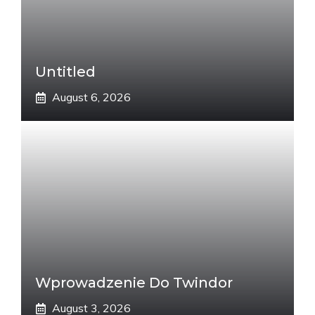
Untitled
August 6, 2026
Wprowadzenie Do Twindor
August 3, 2026