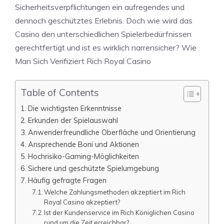
Sicherheitsverpflichtungen ein aufregendes und
dennoch geschütztes Erlebnis. Doch wie wird das
Casino den unterschiedlichen Spielerbedürfnissen
gerechtfertigt und ist es wirklich narrensicher?
Wie
Man Sich Verifiziert Rich Royal Casino
Table of Contents
Die wichtigsten Erkenntnisse
Erkunden der Spielauswahl
Anwenderfreundliche Oberfläche und Orientierung
Ansprechende Boni und Aktionen
Hochrisiko-Gaming-Möglichkeiten
Sichere und geschützte Spielumgebung
Häufig gefragte Fragen
Welche Zahlungsmethoden akzeptiert im Rich
Royal Casino akzeptiert?
Ist der Kundenservice im Rich Königlichen Casino
rund um die Zeit erreichbar?