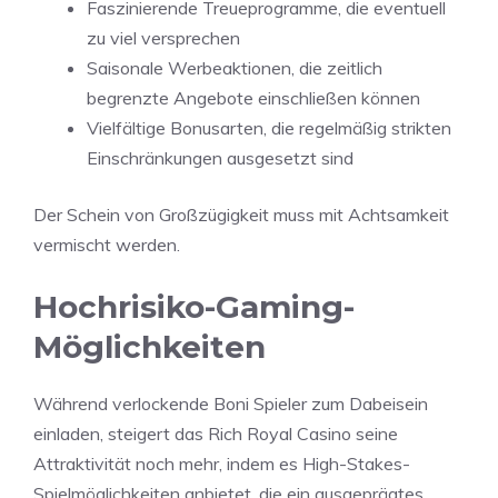
Faszinierende Treueprogramme, die eventuell
zu viel versprechen
Saisonale Werbeaktionen, die zeitlich
begrenzte Angebote einschließen können
Vielfältige Bonusarten, die regelmäßig strikten
Einschränkungen ausgesetzt sind
Der Schein von Großzügigkeit muss mit Achtsamkeit
vermischt werden.
Hochrisiko-Gaming-
Möglichkeiten
Während verlockende Boni Spieler zum Dabeisein
einladen, steigert das Rich Royal Casino seine
Attraktivität noch mehr, indem es High-Stakes-
Spielmöglichkeiten anbietet, die ein ausgeprägtes