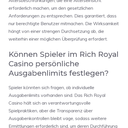
Altersbeschränkungen, die eine Alterseinsicht
erforderlich machen, um den gesetzlichen
Anforderungen zu entsprechen. Dies garantiert, dass
nur berechtigte Benutzer mitmachen. Die Wirksamkeit
hängt von einer strengen Durchsetzung ab, die
weiterhin einer möglichen Überprüfung erfordert.
Können Spieler im Rich Royal
Casino persönliche
Ausgabenlimits festlegen?
Spieler könnten sich fragen, ob individuelle
Ausgabenlimits vorhanden sind. Das Rich Royal
Casino hält sich an verantwortungsvolle
Spielpraktiken, aber die Transparenz über
Ausgabenkontrollen bleibt vage, sodass weitere
Ermittlungen erforderlich sind, um deren Durchführung