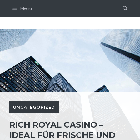
Skip
Menu
to
content
UNCATEGORIZED
RICH ROYAL CASINO –
IDEAL FÜR FRISCHE UND