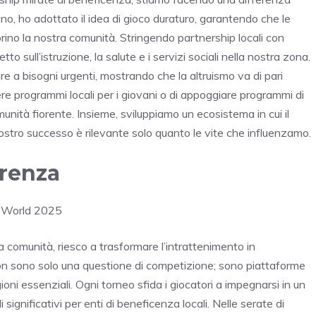
sino, ho adottato il idea di gioco duraturo, garantendo che le
rino la nostra comunità. Stringendo partnership locali con
o sull’istruzione, la salute e i servizi sociali nella nostra zona.
re a bisogni urgenti, mostrando che la altruismo va di pari
ere programmi locali per i giovani o di appoggiare programmi di
unità fiorente. Insieme, sviluppiamo un ecosistema in cui il
stro successo è rilevante solo quanto le vite che influenzamo.
erenza
a comunità, riesco a trasformare l’intrattenimento in
g non sono solo una questione di competizione; sono piattaforme
oni essenziali. Ogni torneo sfida i giocatori a impegnarsi in un
nificativi per enti di beneficenza locali. Nelle serate di