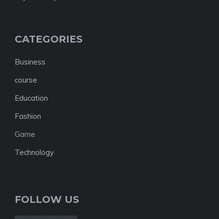
CATEGORIES
Business
course
Education
Fashion
Game
Technology
FOLLOW US