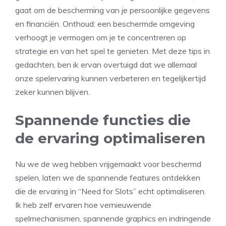
gaat om de bescherming van je persoonlijke gegevens
en financiën. Onthoud: een beschermde omgeving
verhoogt je vermogen om je te concentreren op
strategie en van het spel te genieten. Met deze tips in
gedachten, ben ik ervan overtuigd dat we allemaal
onze spelervaring kunnen verbeteren en tegelijkertijd
zeker kunnen blijven.
Spannende functies die
de ervaring optimaliseren
Nu we de weg hebben vrijgemaakt voor beschermd
spelen, laten we de spannende features ontdekken
die de ervaring in “Need for Slots” echt optimaliseren.
Ik heb zelf ervaren hoe vernieuwende
spelmechanismen, spannende graphics en indringende