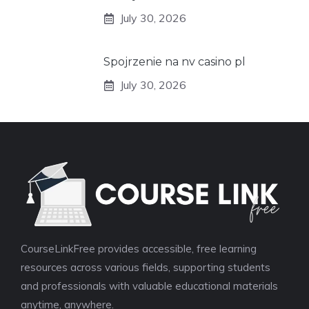
July 30, 2026
Spojrzenie na nv casino pl
July 30, 2026
CourseLinkFree provides accessible, free learning
resources across various fields, supporting students
and professionals with valuable educational materials
anytime, anywhere.