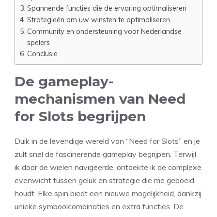
Spannende functies die de ervaring optimaliseren
Strategieën om uw winsten te optimaliseren
Community en ondersteuning voor Nederlandse
spelers
Conclusie
De gameplay-
mechanismen van Need
for Slots begrijpen
Duik in de levendige wereld van “Need for Slots” en je
zult snel de fascinerende gameplay begrijpen. Terwijl
ik door de wielen navigeerde, ontdekte ik de complexe
evenwicht tussen geluk en
strategie
die me geboeid
houdt. Elke spin biedt een nieuwe mogelijkheid, dankzij
unieke symboolcombinaties en extra functies. De