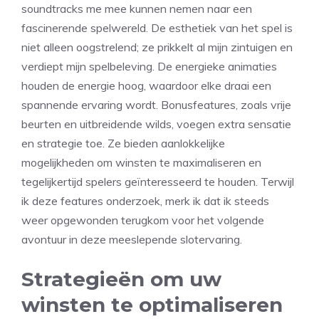
soundtracks me mee kunnen nemen naar een
fascinerende spelwereld. De esthetiek van het spel is
niet alleen oogstrelend; ze prikkelt al mijn zintuigen en
verdiept mijn spelbeleving. De energieke animaties
houden de energie hoog, waardoor elke draai een
spannende ervaring wordt. Bonusfeatures, zoals vrije
beurten en uitbreidende wilds, voegen extra sensatie
en strategie toe. Ze bieden aanlokkelijke
mogelijkheden om winsten te maximaliseren en
tegelijkertijd spelers geïnteresseerd te houden. Terwijl
ik deze features onderzoek, merk ik dat ik steeds
weer opgewonden terugkom voor het volgende
avontuur in deze meeslepende slotervaring.
Strategieën om uw
winsten te optimaliseren