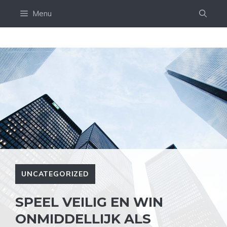
Skip
Menu
to
content
UNCATEGORIZED
SPEEL VEILIG EN WIN
ONMIDDELLIJK ALS