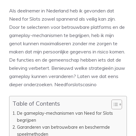
Als deelnemer in Nederland heb ik gevonden dat
Need for Slots zowel spannend als veilig kan zijn.
Door te selecteren voor betrouwbare platforms en de
gameplay-mechanismen te begrijpen, heb ik mijn
genot kunnen maximaliseren zonder me zorgen te
maken dat mijn persoonlijke gegevens in risico komen.
De functies en de gemeenschap hebben iets dat de
beleving verbetert. Benieuwd welke strategieën jouw
gameplay kunnen veranderen? Laten we dat eens
dieper onderzoeken.
Needforslotscasino
Table of Contents
De gameplay-mechanismen van Need for Slots
begrijpen
Garanderen van betrouwbare en beschermde
speelmethoden