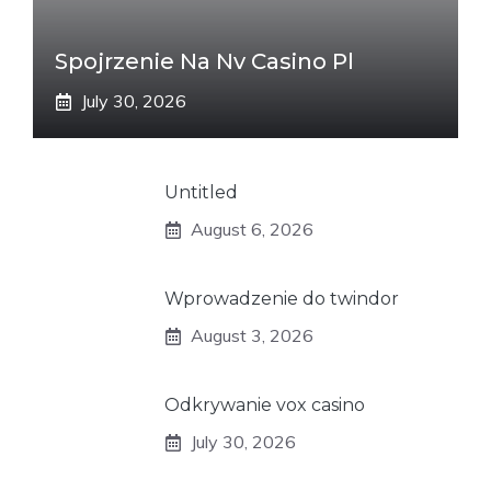
Spojrzenie Na Nv Casino Pl
July 30, 2026
Untitled
August 6, 2026
Wprowadzenie do twindor
August 3, 2026
Odkrywanie vox casino
July 30, 2026