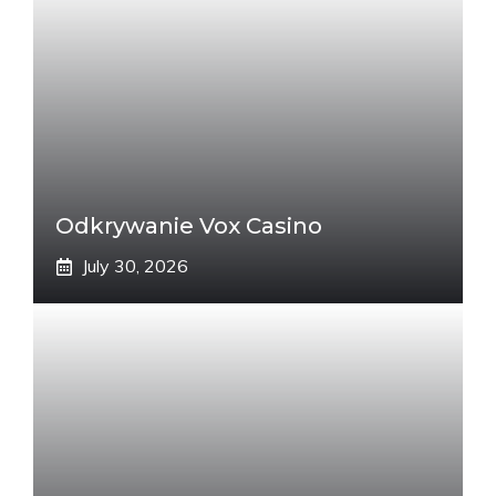
Odkrywanie Vox Casino
July 30, 2026