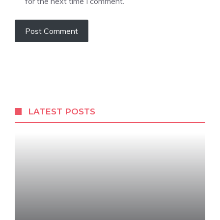
for the next time I comment.
LATEST POSTS