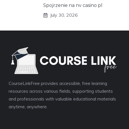
Spojrzenie na nv casino pl
July 30, 2026
CourseLinkFree provides accessible, free learning
resources across various fields, supporting students
and professionals with valuable educational materials
anytime, anywhere.