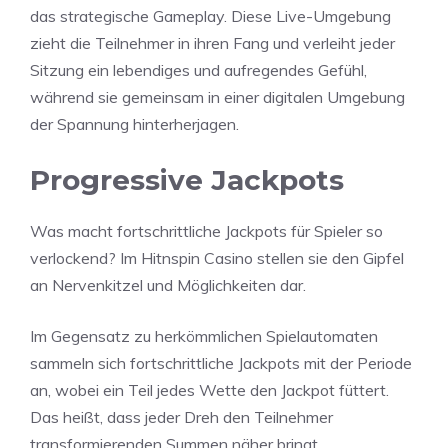
das strategische Gameplay. Diese Live-Umgebung
zieht die Teilnehmer in ihren Fang und verleiht jeder
Sitzung ein lebendiges und aufregendes Gefühl,
während sie gemeinsam in einer digitalen Umgebung
der Spannung hinterherjagen.
Progressive Jackpots
Was macht fortschrittliche Jackpots für Spieler so
verlockend? Im Hitnspin Casino stellen sie den Gipfel
an Nervenkitzel und Möglichkeiten dar.
Im Gegensatz zu herkömmlichen Spielautomaten
sammeln sich fortschrittliche Jackpots mit der Periode
an, wobei ein Teil jedes Wette den Jackpot füttert.
Das heißt, dass jeder Dreh den Teilnehmer
transformierenden Summen näher bringt.