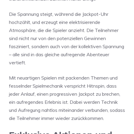
Die Spannung steigt, während die Jackpot-Uhr
hochzählt, und erzeugt eine elektrisierende
Atmosphäre, die die Spieler anzieht. Die Teilnehmer
sind nicht nur von den potenziellen Gewinnen
fasziniert, sondern auch von der kollektiven Spannung
– alle sind in das gleiche aufregende Abenteuer
vertieft.
Mit neuartigen Spielen mit packenden Themen und
fesselnder Spielmechanik verspricht Hitnspin, dass
jeder Anlauf, einen progressiven Jackpot zu brechen,
ein aufregendes Erlebnis ist. Dabei werden Technik
und Aufregung nahtlos miteinander verbunden, sodass
die Teilnehmer immer wieder zurückkommen.