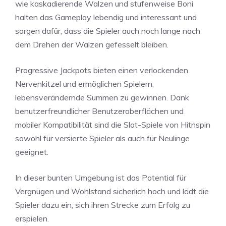
wie kaskadierende Walzen und stufenweise Boni
halten das Gameplay lebendig und interessant und
sorgen dafür, dass die Spieler auch noch lange nach
dem Drehen der Walzen gefesselt bleiben.
Progressive Jackpots bieten einen verlockenden
Nervenkitzel und ermöglichen Spielern,
lebensverändernde Summen zu gewinnen. Dank
benutzerfreundlicher Benutzeroberflächen und
mobiler Kompatibilität sind die Slot-Spiele von Hitnspin
sowohl für versierte Spieler als auch für Neulinge
geeignet.
In dieser bunten Umgebung ist das Potential für
Vergnügen und Wohlstand sicherlich hoch und lädt die
Spieler dazu ein, sich ihren Strecke zum Erfolg zu
erspielen.