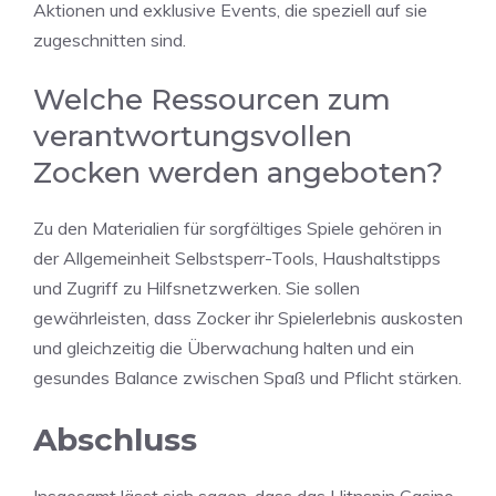
Aktionen und exklusive Events, die speziell auf sie
zugeschnitten sind.
Welche Ressourcen zum
verantwortungsvollen
Zocken werden angeboten?
Zu den Materialien für sorgfältiges Spiele gehören in
der Allgemeinheit Selbstsperr-Tools, Haushaltstipps
und Zugriff zu Hilfsnetzwerken. Sie sollen
gewährleisten, dass Zocker ihr Spielerlebnis auskosten
und gleichzeitig die Überwachung halten und ein
gesundes Balance zwischen Spaß und Pflicht stärken.
Abschluss