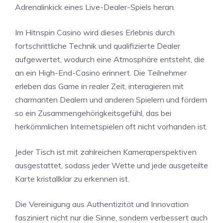
Adrenalinkick eines Live-Dealer-Spiels heran.
Im Hitnspin Casino wird dieses Erlebnis durch
fortschrittliche Technik und qualifizierte Dealer
aufgewertet, wodurch eine Atmosphäre entsteht, die
an ein High-End-Casino erinnert. Die Teilnehmer
erleben das Game in realer Zeit, interagieren mit
charmanten Dealern und anderen Spielern und fördern
so ein Zusammengehörigkeitsgefühl, das bei
herkömmlichen Internetspielen oft nicht vorhanden ist.
Jeder Tisch ist mit zahlreichen Kameraperspektiven
ausgestattet, sodass jeder Wette und jede ausgeteilte
Karte kristallklar zu erkennen ist.
Die Vereinigung aus Authentizität und Innovation
fasziniert nicht nur die Sinne, sondern verbessert auch