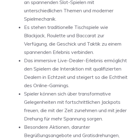
an spannenden Slot-Spielen mit
unterschiedlichen Themen und moderner
Spielmechanik.
Es stehen traditionelle Tischspiele wie
Blackjack, Roulette und Baccarat zur
Verfügung, die Geschick und Taktik zu einem
spannenden Erlebnis verbinden.
Das immersive Live-Dealer-Erlebnis ermöglicht
den Spielern die Interaktion mit qualifizierten
Dealern in Echtzeit und steigert so die Echtheit
des Online-Gamings.
Spieler können sich über transformative
Gelegenheiten mit fortschrittlichen Jackpots
freuen, die mit der Zeit zunehmen und mit jeder
Drehung für mehr Spannung sorgen.
Besondere Aktionen, darunter
Begrüßungsangebote und Gratisdrehungen,