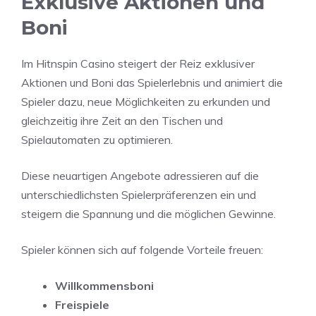
Exklusive Aktionen und
Boni
Im Hitnspin Casino steigert der Reiz exklusiver
Aktionen und Boni das Spielerlebnis und animiert die
Spieler dazu, neue Möglichkeiten zu erkunden und
gleichzeitig ihre Zeit an den Tischen und
Spielautomaten zu optimieren.
Diese neuartigen Angebote adressieren auf die
unterschiedlichsten Spielerpräferenzen ein und
steigern die Spannung und die möglichen Gewinne.
Spieler können sich auf folgende Vorteile freuen:
Willkommensboni
Freispiele