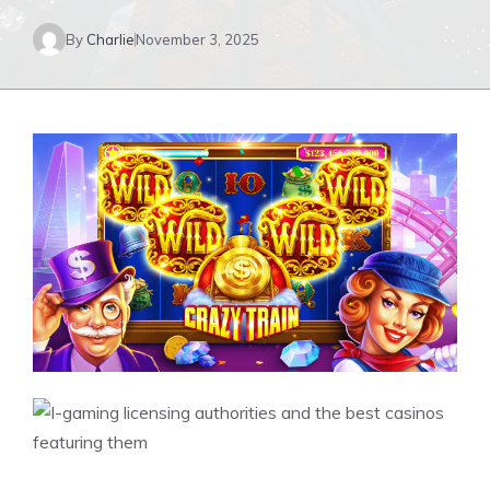
By
Charlie
November 3, 2025