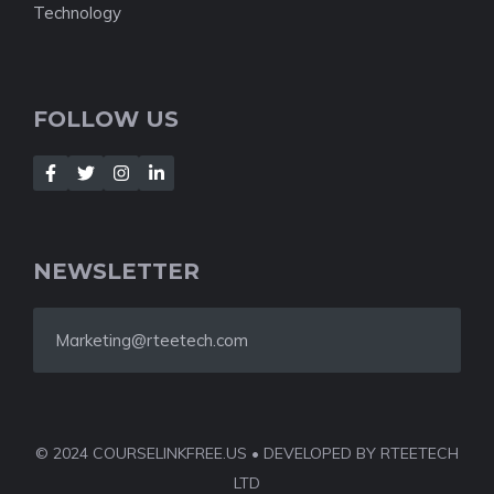
Technology
FOLLOW US
NEWSLETTER
Marketing@rteetech.com
© 2024 COURSELINKFREE.US • DEVELOPED BY RTEETECH
LTD