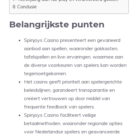
Conclusie
Belangrijkste punten
Spinjoys Casino presenteert een gevarieerd
aanbod aan spellen, waaronder gokkasten,
tafelspellen en live-ervaringen, waarmee aan
de diverse voorkeuren van spelers kan worden
tegemoetgekomen.
Het casino geeft prioriteit aan spelergerichte
beleidslijnen, garandeert transparantie en
creëert vertrouwen op door middel van
frequente feedback van spelers.
Spinjoys Casino faciliteert veilige
betaalmethoden, waaronder regionale opties
voor Nederlandse spelers en geavanceerde