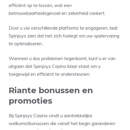
efficiënt op te lossen, wat een
betrouwbaarheidsgevoel en zekerheid creëert.
Door u via verschillende platforms te engageren, laat
Spinjoys zien dat het zich toelegt om uw spelervaring
te optimaliseren.
Wanneer u dus problemen tegenkomt, kunt u er van
uitgaan dat Spinjoys Casino klaar staat om u
toegewijd en efficiënt te ondersteunen.
Riante bonussen en
promoties
Bij Spinjoys Casino vindt u aantrekkelijke
welkomstbonussen die vanaf het begin garanderen