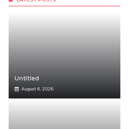
Untitled
August 6, 2026