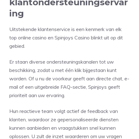
klantondersteuningservar
ing
Uitstekende klantenservice is een kenmerk van elk
top online casino en Spinjoys Casino blinkt uit op dit
gebied.
Er staan diverse ondersteuningskanalen tot uw
beschikking, zodat u met één klik bijgestaan kunt
worden. Of u nu de voorkeur geeft aan directe chat, e-
mail of een uitgebreide FAQ-sectie, Spinjoys geeft
prioriteit aan uw ervaring.
Hun reactieve team volgt actief de feedback van
klanten, waardoor ze gepersonaliseerde diensten
kunnen aanbieden en vraagstukken snel kunnen
oplossen. U zult de inzet waarderen om uw vragen