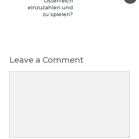
Österreich
einzuzahlen und
zu spielen?
Leave a Comment
Comment