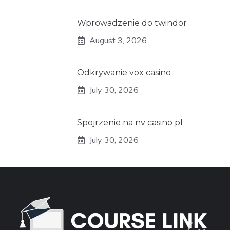
Wprowadzenie do twindor
August 3, 2026
Odkrywanie vox casino
July 30, 2026
Spojrzenie na nv casino pl
July 30, 2026