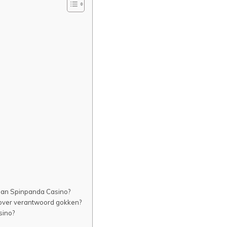
n aan Spinpanda Casino?
nover verantwoord gokken?
sino?