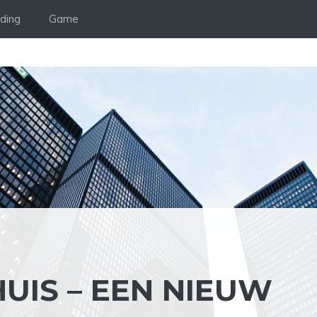
ding
Game
UIS – EEN NIEUW