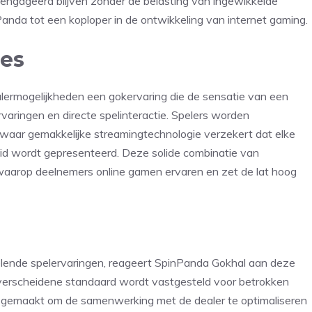
geëngageerd blijven zonder de belasting van ingewikkelde
anda tot een koploper in de ontwikkeling van internet gaming.
ies
alermogelijkheden een gokervaring die de sensatie van een
rvaringen en directe spelinteractie. Spelers worden
waar gemakkelijke streamingtechnologie verzekert dat elke
eid wordt gepresenteerd. Deze solide combinatie van
waarop deelnemers online gamen ervaren en zet de lat hoog
elende spelervaringen, reageert SpinPanda Gokhal aan deze
n verscheidene standaard wordt vastgesteld voor betrokken
ig gemaakt om de samenwerking met de dealer te optimaliseren