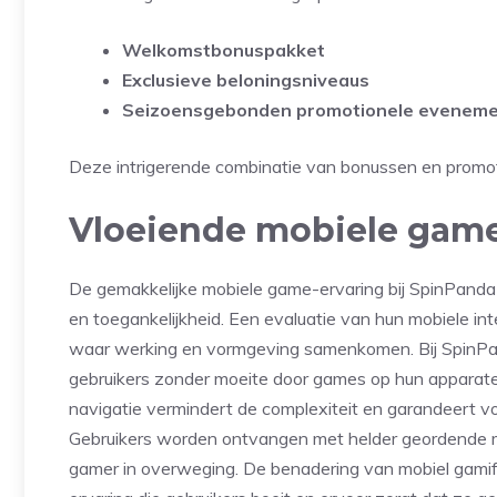
Welkomstbonuspakket
Exclusieve beloningsniveaus
Seizoensgebonden promotionele evenem
Deze intrigerende combinatie van bonussen en promot
Vloeiende mobiele game
De gemakkelijke mobiele game-ervaring bij SpinPanda 
en toegankelijkheid. Een evaluatie van hun mobiele in
waar werking en vormgeving samenkomen. Bij SpinPand
gebruikers zonder moeite door games op hun apparat
navigatie vermindert de complexiteit en garandeert v
Gebruikers worden ontvangen met helder geordende m
gamer in overweging. De benadering van mobiel gamifi