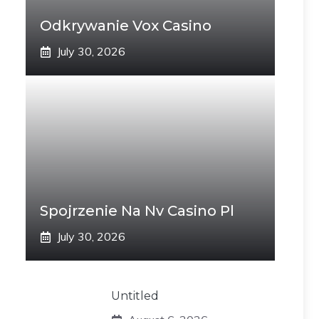
Odkrywanie Vox Casino
July 30, 2026
Spojrzenie Na Nv Casino Pl
July 30, 2026
Untitled