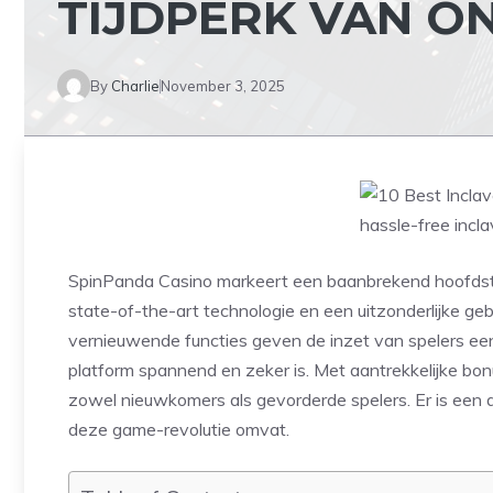
TIJDPERK VAN O
By
Charlie
November 3, 2025
SpinPanda Casino markeert een baanbrekend hoofdstu
state-of-the-art technologie en een uitzonderlijke ge
vernieuwende functies geven de inzet van spelers ee
platform spannend en zeker is. Met aantrekkelijke bo
zowel nieuwkomers als gevorderde spelers. Er is een 
deze game-revolutie omvat.