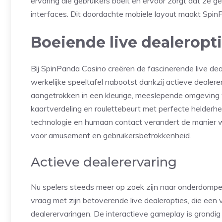
ervaring die gebruikers boeit en ervoor zorgt dat ze 
interfaces. Dit doordachte mobiele layout maakt SpinP
Boeiende live dealeropt
Bij SpinPanda Casino creëren de fascinerende live de
werkelijke speeltafel nabootst dankzij actieve dealere
aangetrokken in een kleurige, meeslepende omgeving 
kaartverdeling en roulettebeurt met perfecte helderh
technologie en humaan contact verandert de manier 
voor amusement en gebruikersbetrokkenheid.
Actieve dealerervaring
Nu spelers steeds meer op zoek zijn naar onderdomp
vraag met zijn betoverende live dealeropties, die ee
dealerervaringen. De interactieve gameplay is grond