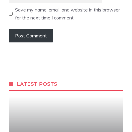
Save my name, email, and website in this browser
for the next time I comment.
LATEST POSTS