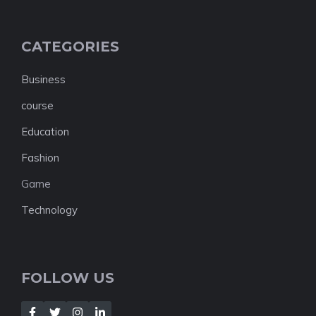
CATEGORIES
Business
course
Education
Fashion
Game
Technology
FOLLOW US