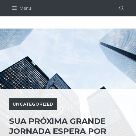
Skip
Menu
to
content
UNCATEGORIZED
SUA PRÓXIMA GRANDE
JORNADA ESPERA POR