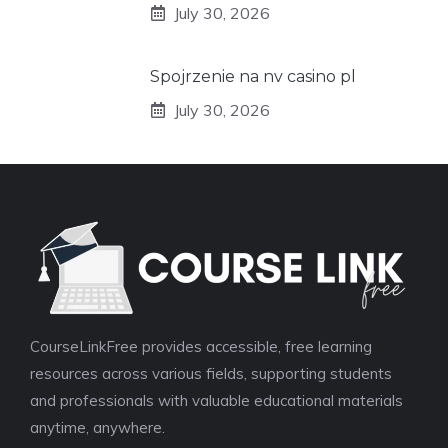
July 30, 2026
Spojrzenie na nv casino pl
July 30, 2026
CourseLinkFree provides accessible, free learning
resources across various fields, supporting students
and professionals with valuable educational materials
anytime, anywhere.