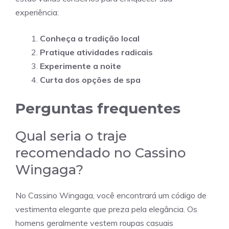
experiência:
Conheça a tradição local
Pratique atividades radicais
Experimente a noite
Curta dos opções de spa
Perguntas frequentes
Qual seria o traje
recomendado no Cassino
Wingaga?
No Cassino Wingaga, você encontrará um código de
vestimenta elegante que preza pela elegância. Os
homens geralmente vestem roupas casuais