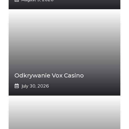
Odkrywanie Vox Casino
July 30, 2026