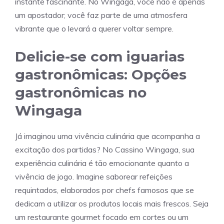
instante fascinante. No Wingaga, você não é apenas
um apostador; você faz parte de uma atmosfera
vibrante que o levará a querer voltar sempre.
Delicie-se com iguarias
gastronômicas: Opções
gastronômicas no
Wingaga
Já imaginou uma vivência culinária que acompanha a
excitação dos partidas? No Cassino Wingaga, sua
experiência culinária é tão emocionante quanto a
vivência de jogo. Imagine saborear refeições
requintados, elaborados por chefs famosos que se
dedicam a utilizar os produtos locais mais frescos. Seja
um restaurante gourmet focado em cortes ou um