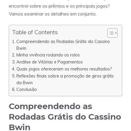
encontrei sobre os prêmios e os principais jogos?
Vamos examinar os detalhes em conjunto.
Table of Contents
Compreendendo as Rodadas Grátis do Cassino
Bwin
Minha vivência rodando os rolos
Análise de Vitórias e Pagamentos
Quais jogos ofereceram os melhores resultados?
Reflexões finais sobre a promoção de giros grátis
da Bwin
Conclusão
Compreendendo as
Rodadas Grátis do Cassino
Bwin