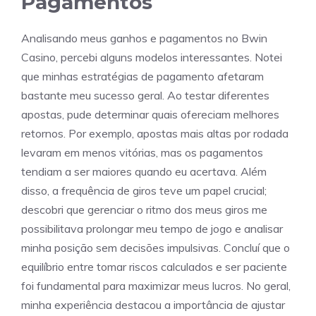
Pagamentos
Analisando meus ganhos e pagamentos no Bwin
Casino, percebi alguns modelos interessantes. Notei
que minhas estratégias de pagamento afetaram
bastante meu sucesso geral. Ao testar diferentes
apostas, pude determinar quais ofereciam melhores
retornos. Por exemplo, apostas mais altas por rodada
levaram em menos vitórias, mas os pagamentos
tendiam a ser maiores quando eu acertava. Além
disso, a frequência de giros teve um papel crucial;
descobri que gerenciar o ritmo dos meus giros me
possibilitava prolongar meu tempo de jogo e analisar
minha posição sem decisões impulsivas. Concluí que o
equilíbrio entre tomar riscos calculados e ser paciente
foi fundamental para maximizar meus lucros. No geral,
minha experiência destacou a importância de ajustar