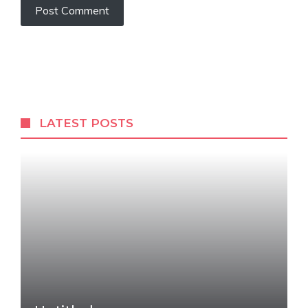
LATEST POSTS