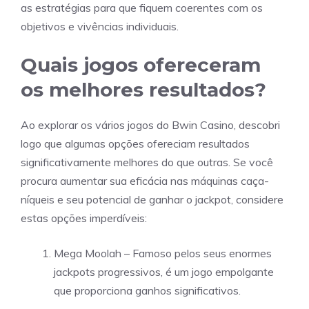
as estratégias para que fiquem coerentes com os
objetivos e vivências individuais.
Quais jogos ofereceram
os melhores resultados?
Ao explorar os vários jogos do Bwin Casino, descobri
logo que algumas opções ofereciam resultados
significativamente melhores do que outras. Se você
procura aumentar sua eficácia nas máquinas caça-
níqueis e seu potencial de ganhar o jackpot, considere
estas opções imperdíveis:
Mega Moolah – Famoso pelos seus enormes
jackpots progressivos, é um jogo empolgante
que proporciona ganhos significativos.