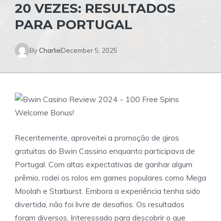
20 VEZES: RESULTADOS
PARA PORTUGAL
By
Charlie
December 5, 2025
Recentemente, aproveitei a promoção de giros
gratuitas do Bwin Cassino enquanto participava de
Portugal. Com altas expectativas de ganhar algum
prêmio, rodei os rolos em games populares como Mega
Moolah e Starburst. Embora a experiência tenha sido
divertida, não foi livre de desafios. Os resultados
foram diversos. Interessado para descobrir o que