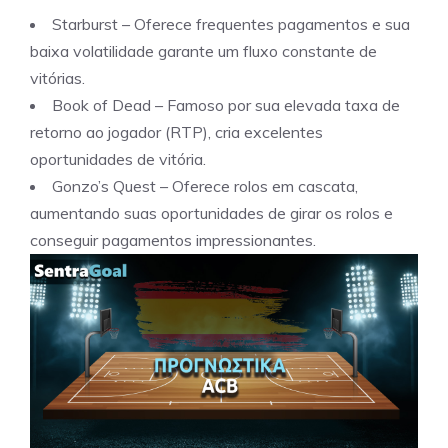
Starburst – Oferece frequentes pagamentos e sua
baixa volatilidade garante um fluxo constante de
vitórias.
Book of Dead – Famoso por sua elevada taxa de
retorno ao jogador (RTP), cria excelentes
oportunidades de vitória.
Gonzo’s Quest – Oferece rolos em cascata,
aumentando suas oportunidades de girar os rolos e
conseguir pagamentos impressionantes.