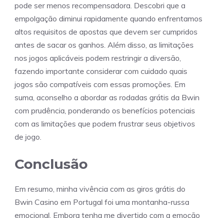
pode ser menos recompensadora. Descobri que a
empolgação diminui rapidamente quando enfrentamos
altos requisitos de apostas que devem ser cumpridos
antes de sacar os ganhos. Além disso, as limitações
nos jogos aplicáveis podem restringir a diversão,
fazendo importante considerar com cuidado quais
jogos são compatíveis com essas promoções. Em
suma, aconselho a abordar as rodadas grátis da Bwin
com prudência, ponderando os benefícios potenciais
com as limitações que podem frustrar seus objetivos
de jogo.
Conclusão
Em resumo, minha vivência com as giros grátis do
Bwin Casino em Portugal foi uma montanha-russa
emocional. Embora tenha me divertido com a emoção