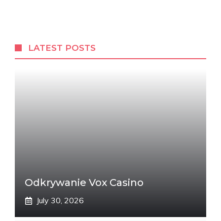
LATEST POSTS
Odkrywanie Vox Casino
July 30, 2026