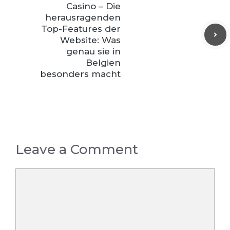
Casino – Die
herausragenden
Top-Features der
Website: Was
genau sie in
Belgien
besonders macht
Leave a Comment
Comment