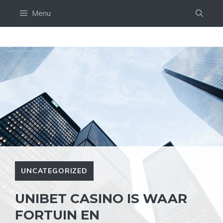
Skip
Menu
to
content
UNCATEGORIZED
UNIBET CASINO IS WAAR
FORTUIN EN