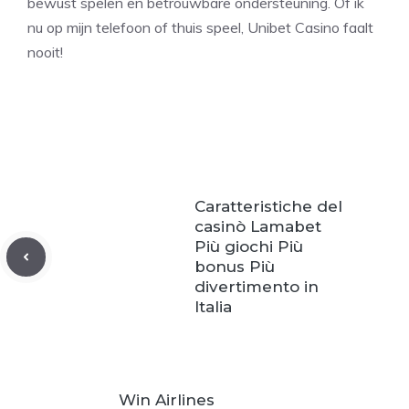
bewust spelen en betrouwbare ondersteuning. Of ik
nu op mijn telefoon of thuis speel, Unibet Casino faalt
nooit!
Caratteristiche del
casinò Lamabet
Più giochi Più
bonus Più
divertimento in
Italia
Win Airlines