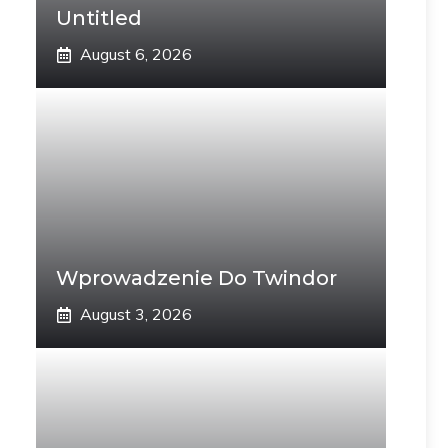
Untitled
August 6, 2026
Wprowadzenie Do Twindor
August 3, 2026