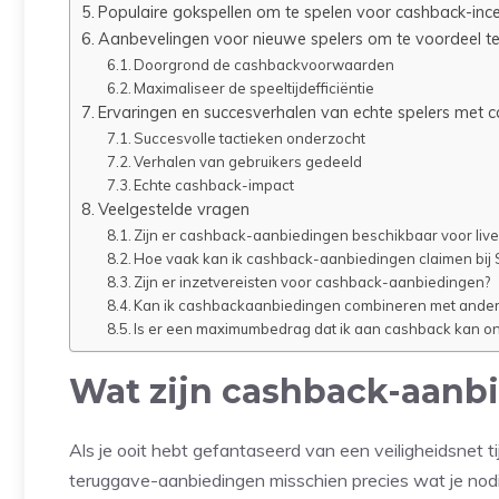
Populaire gokspellen om te spelen voor cashback-ince
Aanbevelingen voor nieuwe spelers om te voordeel te
Doorgrond de cashbackvoorwaarden
Maximaliseer de speeltijdefficiëntie
Ervaringen en succesverhalen van echte spelers met 
Succesvolle tactieken onderzocht
Verhalen van gebruikers gedeeld
Echte cashback-impact
Veelgestelde vragen
Zijn er cashback-aanbiedingen beschikbaar voor live
Hoe vaak kan ik cashback-aanbiedingen claimen bij 
Zijn er inzetvereisten voor cashback-aanbiedingen?
Kan ik cashbackaanbiedingen combineren met ander
Is er een maximumbedrag dat ik aan cashback kan o
Wat zijn cashback-aanb
Als je ooit hebt gefantaseerd van een veiligheidsnet t
teruggave-aanbiedingen misschien precies wat je nodi