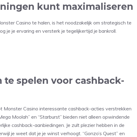
ningen kunt maximaliseren
onster Casino te halen, is het noodzakelijk om strategisch te
je je ervaring en versterk je tegelijkertijd je bankroll.
 te spelen voor cashback-
ot Monster Casino interessante cashback-acties verstrekken
 “Mega Moolah” en “Starburst” bieden niet alleen opwindende
lijke cashback-aanbiedingen. Je zult plezier hebben in de
erwijl je weet dat je je winst verhoogt. “Gonzo’s Quest” en