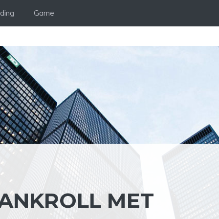
ding
Game
ANKROLL MET