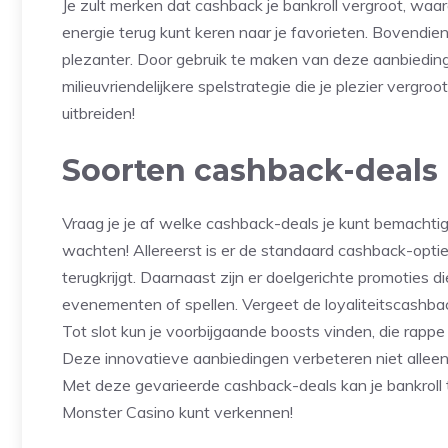
Je zult merken dat cashback je bankroll vergroot, waar
energie terug kunt keren naar je favorieten. Bovendie
plezanter. Door gebruik te maken van deze aanbiedingen
milieuvriendelijkere spelstrategie die je plezier vergroo
uitbreiden!
Soorten cashback-deals 
Vraag je je af welke cashback-deals je kunt bemachtig
wachten! Allereerst is er de standaard cashback-opti
terugkrijgt. Daarnaast zijn er doelgerichte promoties 
evenementen of spellen. Vergeet de loyaliteitscashbac
Tot slot kun je voorbijgaande boosts vinden, die rappe
Deze innovatieve aanbiedingen verbeteren niet alleen
Met deze gevarieerde cashback-deals kan je bankroll
Monster Casino kunt verkennen!