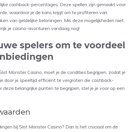
lijke cashback-percentages. Deze spellen zijn gemaakt voor
de, waardoor je de kans krijgt om te profiteren van
ken van geldelijke beloningen. Mis deze mogelijkheden niet;
rijk je casino-avonturen vandaag nog!
uwe spelers om te voordeel
anbiedingen
lot Monster Casino, moet je de condities begrijpen, zodat je
door je speeltijd efficiënt te vergroten die cashback-
deze belangrijke punten te begrijpen, stel je je voor op een
waarden
ngen bij Slot Monster Casino? Dan is het cruciaal om de