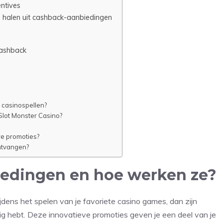
ntives
 halen uit cashback-aanbiedingen
cashback
 casinospellen?
Slot Monster Casino?
e promoties?
ntvangen?
iedingen en hoe werken ze?
ijdens het spelen van je favoriete casino games, dan zijn
g hebt. Deze innovatieve promoties geven je een deel van je