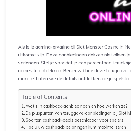
Als je je gaming-ervaring bij Slot Monster Casino in 
uitkomst zijn. Deze aanbiedingen dekken niet alleen je 
verlengen. Stel je voor dat je een percentage terugkrij
games te ontdekken. Benieuwd hoe deze teruggave-in
maken? Laten we de details ontdekken die je spelstr
Table of Contents
Wat zijn cashback-aanbiedingen en hoe werken ze?
De pluspunten van teruggave-aanbiedingen bij Slot 
Soorten cashback-deals beschikbaar voor spelers
Hoe u uw cashback-beloningen kunt maximaliseren