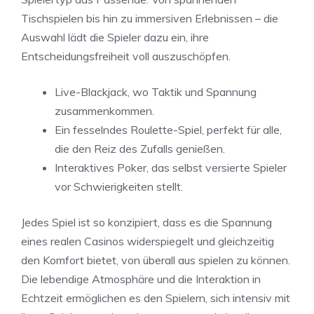
Tischspielen bis hin zu immersiven Erlebnissen – die
Auswahl lädt die Spieler dazu ein, ihre
Entscheidungsfreiheit voll auszuschöpfen.
Live-Blackjack, wo Taktik und Spannung
zusammenkommen.
Ein fesselndes Roulette-Spiel, perfekt für alle,
die den Reiz des Zufalls genießen.
Interaktives Poker, das selbst versierte Spieler
vor Schwierigkeiten stellt.
Jedes Spiel ist so konzipiert, dass es die Spannung
eines realen Casinos widerspiegelt und gleichzeitig
den Komfort bietet, von überall aus spielen zu können.
Die lebendige Atmosphäre und die Interaktion in
Echtzeit ermöglichen es den Spielern, sich intensiv mit