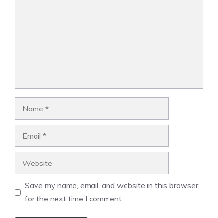
Name
Email
Website
Save my name, email, and website in this browser
for the next time I comment.