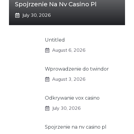
Spojrzenie Na Nv Casino Pl
July 30, 2026
Untitled
August 6, 2026
Wprowadzenie do twindor
August 3, 2026
Odkrywanie vox casino
July 30, 2026
Spojrzenie na nv casino pl