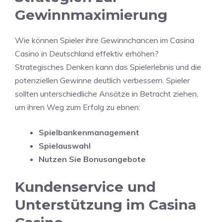
Gewinnmaximierung
Wie können Spieler ihre Gewinnchancen im Casina
Casino in Deutschland effektiv erhöhen?
Strategisches Denken kann das Spielerlebnis und die
potenziellen Gewinne deutlich verbessern. Spieler
sollten unterschiedliche Ansätze in Betracht ziehen,
um ihren Weg zum Erfolg zu ebnen:
Spielbankenmanagement
Spielauswahl
Nutzen Sie Bonusangebote
Kundenservice und
Unterstützung im Casina