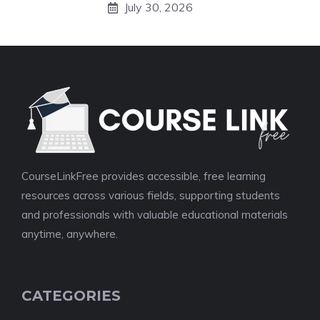
July 30, 2026
CourseLinkFree provides accessible, free learning
resources across various fields, supporting students
and professionals with valuable educational materials
anytime, anywhere.
CATEGORIES