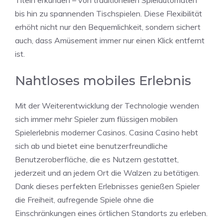
Titeln erkunden – von traditionellen Spielautomaten
bis hin zu spannenden Tischspielen. Diese Flexibilität
erhöht nicht nur den Bequemlichkeit, sondern sichert
auch, dass Amüsement immer nur einen Klick entfernt
ist.
Nahtloses mobiles Erlebnis
Mit der Weiterentwicklung der Technologie wenden
sich immer mehr Spieler zum flüssigen mobilen
Spielerlebnis moderner Casinos. Casina Casino hebt
sich ab und bietet eine benutzerfreundliche
Benutzeroberfläche, die es Nutzern gestattet,
jederzeit und an jedem Ort die Walzen zu betätigen.
Dank dieses perfekten Erlebnisses genießen Spieler
die Freiheit, aufregende Spiele ohne die
Einschränkungen eines örtlichen Standorts zu erleben.