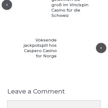
groß im Vincispin
Casino für die
Schweiz
Voksende
jackpotspill hos
Caspero Casino
for Norge
Leave a Comment
Comment