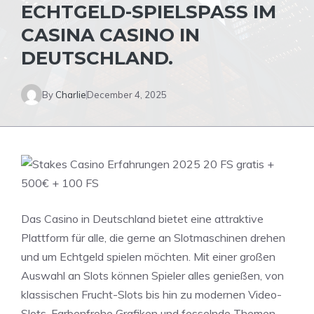
ECHTGELD-SPIELSPASS IM C
ASINA CASINO IN D
EUTSCHLAND.
By
Charlie
December 4, 2025
Das Casino in Deutschland bietet eine attraktive
Plattform für alle, die gerne an Slotmaschinen drehen
und um Echtgeld spielen möchten. Mit einer großen
Auswahl an Slots können Spieler alles genießen, von
klassischen Frucht-Slots bis hin zu modernen Video-
Slots. Farbenfrohe Grafiken und fesselnde Themen