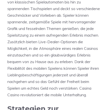
von klassischen Spielautomaten bis hin zu
spannenden Tischspielen und deckt so verschiedene
Geschmäcker und Vorlieben ab. Spieler können
spannende, zeitgemäße Spiele mit hervorragender
Grafik und fesselnden Themen genießen, die jede
Spielsitzung zu einem aufregenden Erlebnis machen.
Zusätzlich bieten Live-Dealer-Optionen die
Möglichkeit, in die Atmosphäre eines realen Casinos
einzutauchen und so ein glaubwürdiges Erlebnis
bequem von zu Hause aus zu erleben. Dank der
Flexibilität des mobilen Spielens können Spieler ihren
Lieblingsbeschäftigungen jederzeit und überall
nachgehen und so das Gefühl der Freiheit beim
Spielen um echtes Geld noch verstärken. Casina
Casino revolutioniert die mobile Unterhaltung.
Strategien zur