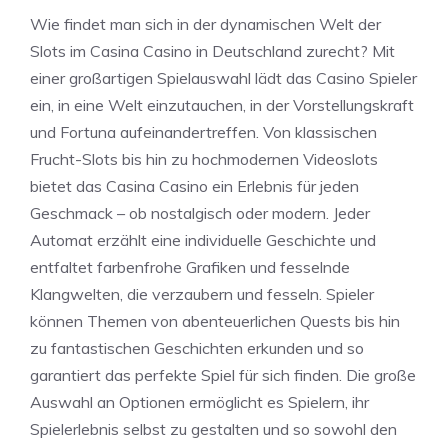
Wie findet man sich in der dynamischen Welt der
Slots im Casina Casino in Deutschland zurecht? Mit
einer großartigen Spielauswahl lädt das Casino Spieler
ein, in eine Welt einzutauchen, in der Vorstellungskraft
und Fortuna aufeinandertreffen. Von klassischen
Frucht-Slots bis hin zu hochmodernen Videoslots
bietet das Casina Casino ein Erlebnis für jeden
Geschmack – ob nostalgisch oder modern. Jeder
Automat erzählt eine individuelle Geschichte und
entfaltet farbenfrohe Grafiken und fesselnde
Klangwelten, die verzaubern und fesseln. Spieler
können Themen von abenteuerlichen Quests bis hin
zu fantastischen Geschichten erkunden und so
garantiert das perfekte Spiel für sich finden. Die große
Auswahl an Optionen ermöglicht es Spielern, ihr
Spielerlebnis selbst zu gestalten und so sowohl den