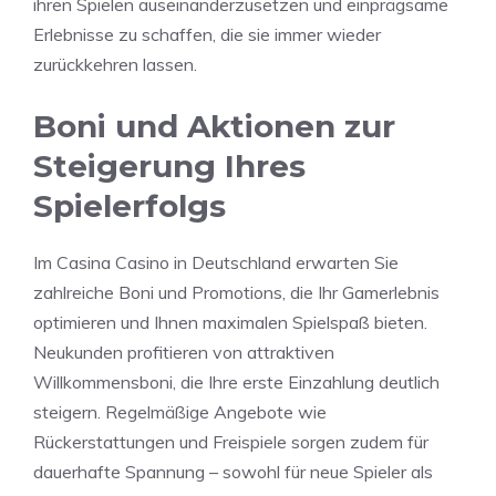
ihren Spielen auseinanderzusetzen und einprägsame
Erlebnisse zu schaffen, die sie immer wieder
zurückkehren lassen.
Boni und Aktionen zur
Steigerung Ihres
Spielerfolgs
Im Casina Casino in Deutschland erwarten Sie
zahlreiche Boni und Promotions, die Ihr Gamerlebnis
optimieren und Ihnen maximalen Spielspaß bieten.
Neukunden profitieren von attraktiven
Willkommensboni, die Ihre erste Einzahlung deutlich
steigern. Regelmäßige Angebote wie
Rückerstattungen und Freispiele sorgen zudem für
dauerhafte Spannung – sowohl für neue Spieler als