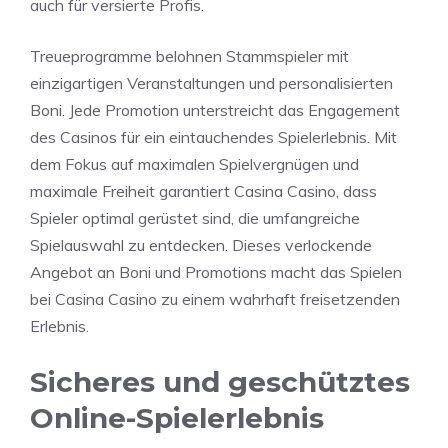
auch für versierte Profis.
Treueprogramme belohnen Stammspieler mit
einzigartigen Veranstaltungen und personalisierten
Boni. Jede Promotion unterstreicht das Engagement
des Casinos für ein eintauchendes Spielerlebnis. Mit
dem Fokus auf maximalen Spielvergnügen und
maximale Freiheit garantiert Casina Casino, dass
Spieler optimal gerüstet sind, die umfangreiche
Spielauswahl zu entdecken. Dieses verlockende
Angebot an Boni und Promotions macht das Spielen
bei Casina Casino zu einem wahrhaft freisetzenden
Erlebnis.
Sicheres und geschütztes
Online-Spielerlebnis