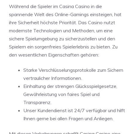
Während die Spieler im Casina Casino in die
spannende Welt des Online-Gamings einsteigen, hat
ihre Sicherheit höchste Priorität. Das Casino nutzt
modernste Technologien und Methoden, um eine
sichere Spielumgebung zu sicherzustellen und den
Spielern ein sorgenfreies Spielerlebnis zu bieten. Zu
den wesentlichen Eigenschaften gehören:
Starke Verschlüsselungsprotokolle zum Sichern
vertraulicher Informationen.
Einhaltung der strengen Glücksspielgesetze,
Gewährleistung von faires Spiel und
Transparenz.
Unser Kundendienst ist 24/7 verfügbar und hilft
Ihnen gerne bei allen Fragen und Anliegen.
Mit diesen Vorkehrungen schafft Casina Casino eine