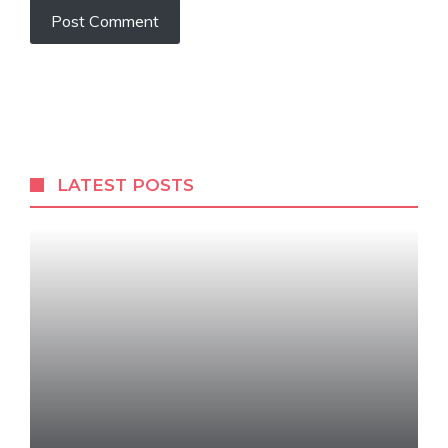
LATEST POSTS