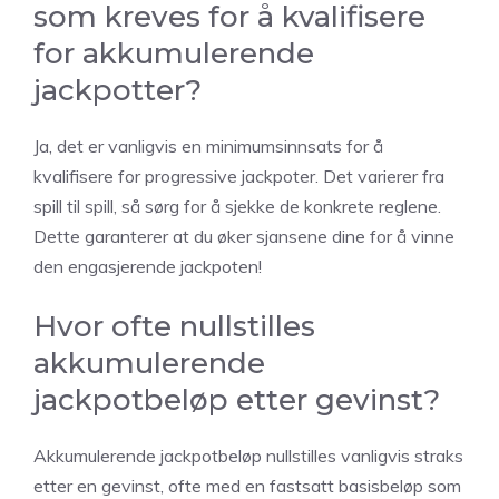
som kreves for å kvalifisere
for akkumulerende
jackpotter?
Ja, det er vanligvis en minimumsinnsats for å
kvalifisere for progressive jackpoter. Det varierer fra
spill til spill, så sørg for å sjekke de konkrete reglene.
Dette garanterer at du øker sjansene dine for å vinne
den engasjerende jackpoten!
Hvor ofte nullstilles
akkumulerende
jackpotbeløp etter gevinst?
Akkumulerende jackpotbeløp nullstilles vanligvis straks
etter en gevinst, ofte med en fastsatt basisbeløp som