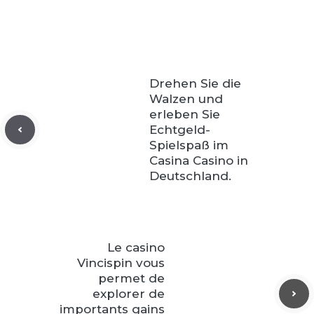
Drehen Sie die
Walzen und
erleben Sie
Echtgeld-
Spielspaß im
Casina Casino in
Deutschland.
Le casino
Vincispin vous
permet de
explorer de
importants gains