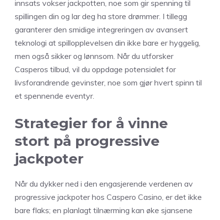
innsats vokser jackpotten, noe som gir spenning til
spillingen din og lar deg ha store drømmer. I tillegg
garanterer den smidige integreringen av avansert
teknologi at spillopplevelsen din ikke bare er hyggelig,
men også sikker og lønnsom. Når du utforsker
Casperos tilbud, vil du oppdage potensialet for
livsforandrende gevinster, noe som gjør hvert spinn til
et spennende eventyr.
Strategier for å vinne
stort på progressive
jackpoter
Når du dykker ned i den engasjerende verdenen av
progressive jackpoter hos Caspero Casino, er det ikke
bare flaks; en planlagt tilnærming kan øke sjansene