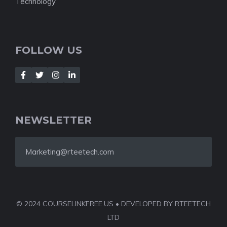
Technology
FOLLOW US
NEWSLETTER
Marketing@rteetech.com
© 2024 COURSELINKFREE.US • DEVELOPED BY RTEETECH
LTD