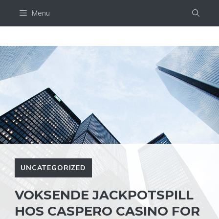
Skip
Menu
to
content
UNCATEGORIZED
VOKSENDE JACKPOTSPILL
HOS CASPERO CASINO FOR