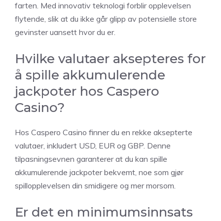
farten. Med innovativ teknologi forblir opplevelsen
flytende, slik at du ikke går glipp av potensielle store
gevinster uansett hvor du er.
Hvilke valutaer aksepteres for
å spille akkumulerende
jackpoter hos Caspero
Casino?
Hos Caspero Casino finner du en rekke aksepterte
valutaer, inkludert USD, EUR og GBP. Denne
tilpasningsevnen garanterer at du kan spille
akkumulerende jackpoter bekvemt, noe som gjør
spillopplevelsen din smidigere og mer morsom.
Er det en minimumsinnsats