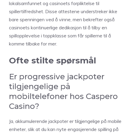
lokalsamfunnet og casinoets forpliktelse til
spillertilfredshet. Disse attestene understreker ikke
bare spenningen ved å vinne, men bekrefter også
casinoets kontinuerlige dedikasjon til å tilby en
spillopplevelse i toppklasse som får spillerne til å
komme tilbake for mer.
Ofte stilte spørsmål
Er progressive jackpoter
tilgjengelige på
mobiltelefoner hos Caspero
Casino?
Ja, akkumulerende jackpoter er tilgjengelige på mobile
enheter, slik at du kan nyte engasjerende spilling på