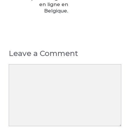
en ligne en
Belgique.
Leave a Comment
Comment