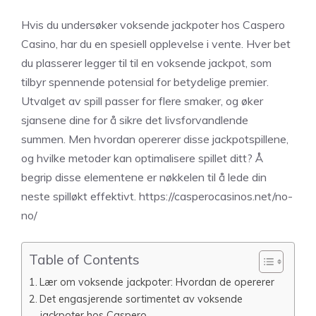
Hvis du undersøker voksende jackpoter hos Caspero
Casino, har du en spesiell opplevelse i vente. Hver bet
du plasserer legger til til en voksende jackpot, som
tilbyr spennende potensial for betydelige premier.
Utvalget av spill passer for flere smaker, og øker
sjansene dine for å sikre det livsforvandlende
summen. Men hvordan opererer disse jackpotspillene,
og hvilke metoder kan optimalisere spillet ditt? Å
begrip disse elementene er nøkkelen til å lede din
neste spilløkt effektivt.
https://casperocasinos.net/no-
no/
Table of Contents
Lær om voksende jackpoter: Hvordan de opererer
Det engasjerende sortimentet av voksende
jackpoter hos Caspero