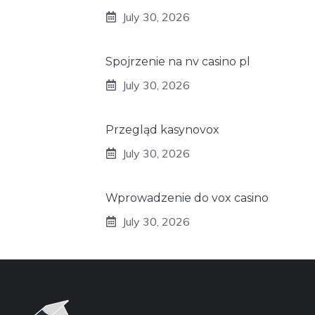
July 30, 2026
Spojrzenie na nv casino pl
July 30, 2026
Przegląd kasynovox
July 30, 2026
Wprowadzenie do vox casino
July 30, 2026