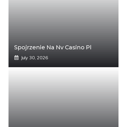
Spojrzenie Na Nv Casino Pl
July 30, 2026