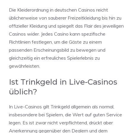
Die Kleiderordnung in deutschen Casinos reicht
üblicherweise von sauberer Freizeitkleidung bis hin zu
offizieller Kleidung und spiegelt das Flair des jeweiligen
Casinos wider. Jedes Casino kann spezifische
Richtlinien festlegen, um die Gäste zu einem
passenden Erscheinungsbild zu bewegen und
gleichzeitig ein erfreuliches Spielerlebnis zu
gewährleisten.
Ist Trinkgeld in Live-Casinos
üblich?
In Live-Casinos gilt Trinkgeld allgemein als normal,
insbesondere bei Spielern, die Wert auf guten Service
legen. Es ist zwar nicht verpflichtend, drückt aber
Anerkennung gegenüber den Dealern und dem