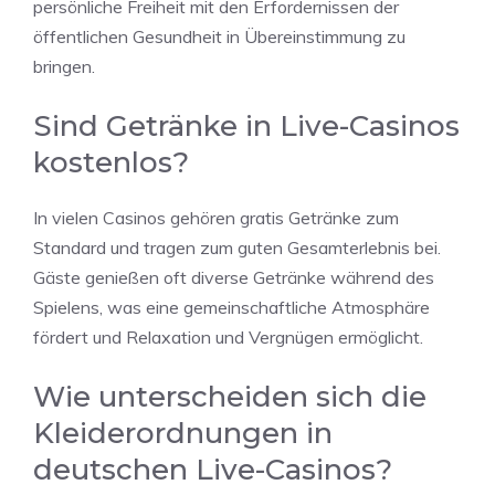
persönliche Freiheit mit den Erfordernissen der
öffentlichen Gesundheit in Übereinstimmung zu
bringen.
Sind Getränke in Live-Casinos
kostenlos?
In vielen Casinos gehören gratis Getränke zum
Standard und tragen zum guten Gesamterlebnis bei.
Gäste genießen oft diverse Getränke während des
Spielens, was eine gemeinschaftliche Atmosphäre
fördert und Relaxation und Vergnügen ermöglicht.
Wie unterscheiden sich die
Kleiderordnungen in
deutschen Live-Casinos?