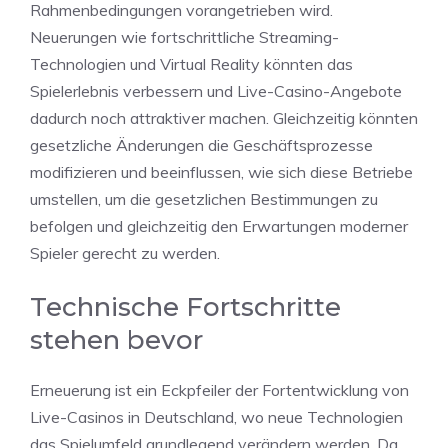
Rahmenbedingungen vorangetrieben wird.
Neuerungen wie fortschrittliche Streaming-
Technologien und Virtual Reality könnten das
Spielerlebnis verbessern und Live-Casino-Angebote
dadurch noch attraktiver machen. Gleichzeitig könnten
gesetzliche Änderungen die Geschäftsprozesse
modifizieren und beeinflussen, wie sich diese Betriebe
umstellen, um die gesetzlichen Bestimmungen zu
befolgen und gleichzeitig den Erwartungen moderner
Spieler gerecht zu werden.
Technische Fortschritte
stehen bevor
Erneuerung ist ein Eckpfeiler der Fortentwicklung von
Live-Casinos in Deutschland, wo neue Technologien
das Spielumfeld grundlegend verändern werden. Da