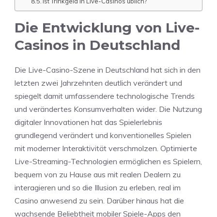
Ist Trinkgeld in Live-Casinos üblich?
Die Entwicklung von Live-
Casinos in Deutschland
Die Live-Casino-Szene in Deutschland hat sich in den
letzten zwei Jahrzehnten deutlich verändert und
spiegelt damit umfassendere technologische Trends
und verändertes Konsumverhalten wider. Die Nutzung
digitaler Innovationen hat das Spielerlebnis
grundlegend verändert und konventionelles Spielen
mit moderner Interaktivität verschmolzen. Optimierte
Live-Streaming-Technologien ermöglichen es Spielern,
bequem von zu Hause aus mit realen Dealern zu
interagieren und so die Illusion zu erleben, real im
Casino anwesend zu sein. Darüber hinaus hat die
wachsende Beliebtheit mobiler Spiele-Apps den