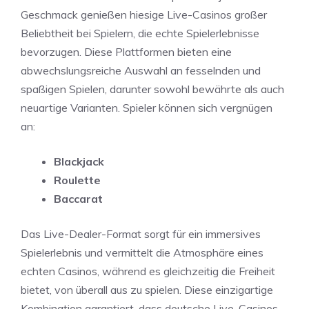
Geschmack genießen hiesige Live-Casinos großer
Beliebtheit bei Spielern, die echte Spielerlebnisse
bevorzugen. Diese Plattformen bieten eine
abwechslungsreiche Auswahl an fesselnden und
spaßigen Spielen, darunter sowohl bewährte als auch
neuartige Varianten. Spieler können sich vergnügen
an:
Blackjack
Roulette
Baccarat
Das Live-Dealer-Format sorgt für ein immersives
Spielerlebnis und vermittelt die Atmosphäre eines
echten Casinos, während es gleichzeitig die Freiheit
bietet, von überall aus zu spielen. Diese einzigartige
Kombination garantiert, dass deutsche Live-Casinos