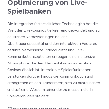
Optimierung von Live-
Spielbanken
Die Integration fortschrittlicher Technologien hat die
Welt der Live-Casinos tiefgreifend gewandelt und zu
deutlichen Verbesserungen bei der
Übertragungsqualität und den interaktiven Features
geführt. Verbesserte Videoqualität und Live-
Kommunikationsoptionen erzeugen eine immersive
Atmosphäre, die dem Nervenkitzel eines echten
Casinos ähnlich ist. Interaktive Spielerfunktionen
verstärken darüber hinaus die Kommunikation und
ermöglichen es den Teilnehmern, sich zu austauschen
und auf eine Weise miteinander zu messen, die ihr
Spielvergnügen steigert.