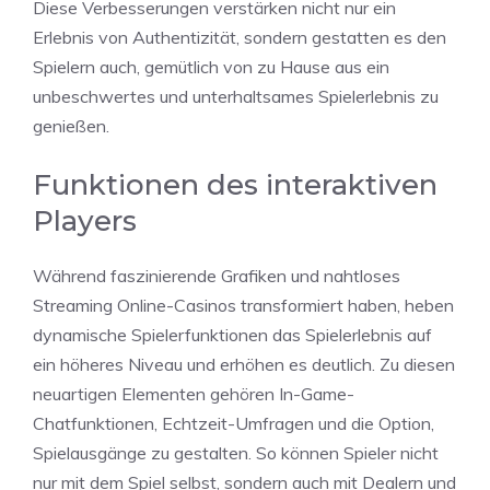
Diese Verbesserungen verstärken nicht nur ein
Erlebnis von Authentizität, sondern gestatten es den
Spielern auch, gemütlich von zu Hause aus ein
unbeschwertes und unterhaltsames Spielerlebnis zu
genießen.
Funktionen des interaktiven
Players
Während faszinierende Grafiken und nahtloses
Streaming Online-Casinos transformiert haben, heben
dynamische Spielerfunktionen das Spielerlebnis auf
ein höheres Niveau und erhöhen es deutlich. Zu diesen
neuartigen Elementen gehören In-Game-
Chatfunktionen, Echtzeit-Umfragen und die Option,
Spielausgänge zu gestalten. So können Spieler nicht
nur mit dem Spiel selbst, sondern auch mit Dealern und