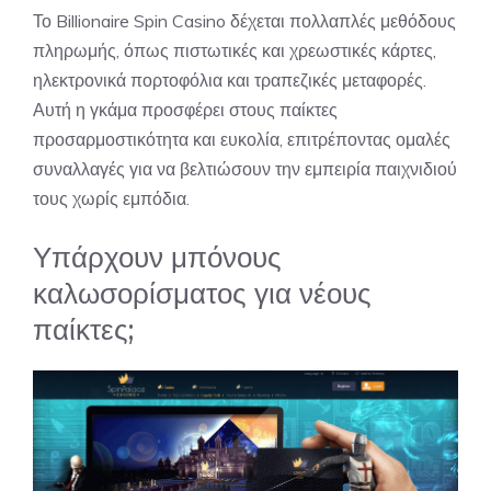
Το Billionaire Spin Casino δέχεται πολλαπλές μεθόδους
πληρωμής, όπως πιστωτικές και χρεωστικές κάρτες,
ηλεκτρονικά πορτοφόλια και τραπεζικές μεταφορές.
Αυτή η γκάμα προσφέρει στους παίκτες
προσαρμοστικότητα και ευκολία, επιτρέποντας ομαλές
συναλλαγές για να βελτιώσουν την εμπειρία παιχνιδιού
τους χωρίς εμπόδια.
Υπάρχουν μπόνους
καλωσορίσματος για νέους
παίκτες;