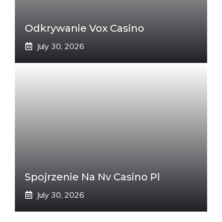
Odkrywanie Vox Casino
July 30, 2026
Spojrzenie Na Nv Casino Pl
July 30, 2026