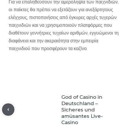
Για να επαληθεύσουν την αμεροληψία των παιχνιδιών,
οι παίκτες θα πρέπει να εξετάζουν για ανεξάρτητους
ελέγχους, πιστοποιήσεις από έγκυρες αρχές τυχερών
παιχνιδιών και να χρησιμοποιούν πλατφόρμες που
διαθέτουν γεννήτριες τυχαίων αριθμών, εγγυώμενοι τη
διαφάνεια και την ακεραιότητα στην εμπειρία
παιχνιδιού που προσφέρουν τα καζίνο.
God of Casino in
Deutschland –
Sicheres und
amüsantes Live-
Casino