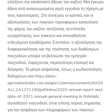
ελέγξουν την κατάσταση άδειας του καζίνο. Μια έγκυρη
άδεια από αναγνωρισμένη αρχή εγγυάται τη τήρηση με
τους κανονισμούς. Στη συνέχεια, οι κριτικές και οι
αξιολογήσεις των παικτών προσφέρουν κατανόηση
της φήμης του καζίνο, τονίζοντας τα επίπεδα
ευχαρίστησης των παικτών και οποιαδήποτε
ενδεχόμενα προβλήματα. Επιπλέον, η αξιολόγηση της
διαφορετικότητας και της ποιότητας των διαθέσιμων
παιχνιδιών μπορεί να βελτιώσει την εμπειρία
παιχνιδιού, παρέχοντας περισσότερη επιλογή και
διέγερση. Τα μέτρα ασφαλείας, όπως η κωδικοποίηση
δεδομένων και
https://data-
api.marketindex.com.au/api/v1/announcements/XASX:
ALL:2A1271190/pdf/inline/2020-annual-report-and-
date-of-2021-annual-general-meeting
οι πολιτικές
συνειδητού παιχνιδιού, είναι επίσης κύριας σημασίας
για την ασφάλεια των πληροφοριών των παικτών.