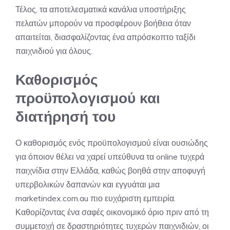
Τέλος, τα αποτελεσματικά κανάλια υποστήριξης
πελατών μπορούν να προσφέρουν βοήθεια όταν
απαιτείται, διασφαλίζοντας ένα απρόσκοπτο ταξίδι
παιχνιδιού για όλους.
Καθορισμός
προϋπολογισμού και
διατήρησή του
Ο καθορισμός ενός προϋπολογισμού είναι ουσιώδης
για όποιον θέλει να χαρεί υπεύθυνα τα online τυχερά
παιχνίδια στην Ελλάδα, καθώς βοηθά στην αποφυγή
υπερβολικών δαπανών και εγγυάται μια
marketindex.com.au
πιο ευχάριστη εμπειρία.
Καθορίζοντας ένα σαφές οικονομικό όριο πριν από τη
συμμετοχή σε δραστηριότητες τυχερών παιχνιδιών, οι