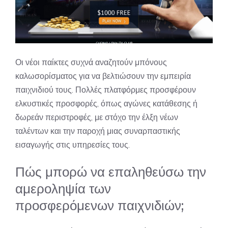
Οι νέοι παίκτες συχνά αναζητούν μπόνους
καλωσορίσματος για να βελτιώσουν την εμπειρία
παιχνιδιού τους. Πολλές πλατφόρμες προσφέρουν
ελκυστικές προσφορές, όπως αγώνες κατάθεσης ή
δωρεάν περιστροφές, με στόχο την έλξη νέων
ταλέντων και την παροχή μιας συναρπαστικής
εισαγωγής στις υπηρεσίες τους.
Πώς μπορώ να επαληθεύσω την
αμεροληψία των
προσφερόμενων παιχνιδιών;