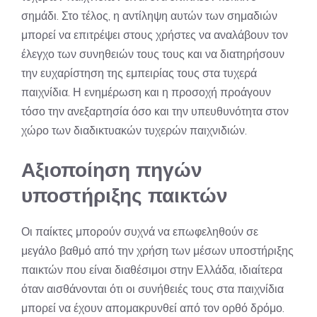
σημάδι. Στο τέλος, η αντίληψη αυτών των σημαδιών
μπορεί να επιτρέψει στους χρήστες να αναλάβουν τον
έλεγχο των συνηθειών τους τους και να διατηρήσουν
την ευχαρίστηση της εμπειρίας τους στα τυχερά
παιχνίδια. Η ενημέρωση και η προσοχή προάγουν
τόσο την ανεξαρτησία όσο και την υπευθυνότητα στον
χώρο των διαδικτυακών τυχερών παιχνιδιών.
Αξιοποίηση πηγών
υποστήριξης παικτών
Οι παίκτες μπορούν συχνά να επωφεληθούν σε
μεγάλο βαθμό από την χρήση των μέσων υποστήριξης
παικτών που είναι διαθέσιμοι στην Ελλάδα, ιδιαίτερα
όταν αισθάνονται ότι οι συνήθειές τους στα παιχνίδια
μπορεί να έχουν απομακρυνθεί από τον ορθό δρόμο.