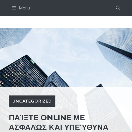
Skip
Menu
to
content
UNCATEGORIZED
ΠΑΊΞΤΕ ONLINE ΜΕ
ΑΣΦΑΛΏΣ ΚΑΙ ΥΠΕΎΘΥΝΑ